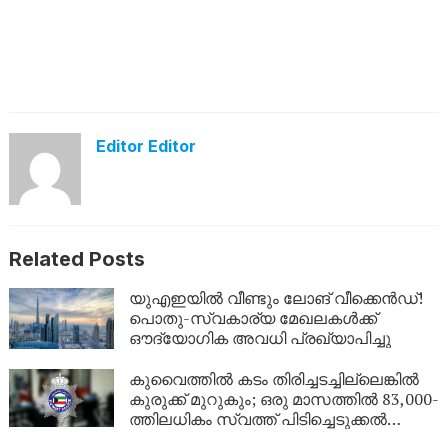
Editor Editor
Related Posts
യുഎഇയിൽ വീണ്ടും ലോങ് വീക്കെൻഡ്!
പൊതു-സ്വകാര്യ മേഖലകൾക്ക്
ഔദ്യോഗിക അവധി പ്രഖ്യാപിച്ചു
കുവൈത്തിൽ കടം തിരിച്ചടച്ചില്ലെങ്കിൽ
കുരുക്ക് മുറുകും; ഒരു മാസത്തിൽ 83,000-
ത്തിലധികം സ്വത്ത് പിടിച്ചെടുക്കൽ
നടപടികൾ!