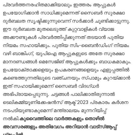
പ്രവർത്തനരഹിതമാക്കിയാലും ഇത്തരം ആപ്പുകൾ
ഉപയോഗിക്കാൻ സാധിക്കുമെന്നത് സൈബർ സുരക്ഷാ
ദുർബലത സൃഷ്ടിക്കുന്നുവെന്ന് സർക്കാർ ചൂണ്ടിക്കാട്ടുന്നു.
ഈ ദുർബലത മുതലെടുത്ത് കുറ്റവാളികൾ വ്യാജ
അക്കൗണ്ടുകൾ പ്രവർത്തിപ്പിക്കുന്നത് തടയാൻ പുതിയ
നിയമം സഹായിക്കും. പുതിയ സിം-ബൈൻഡിംഗ് നിയമം
വഴി ബാങ്കിംഗ്, യുപിഐ ആപ്പുകളുടെ അതേ സുരക്ഷാ
മാനദണ്ഡങ്ങൾ മെസേജിങ് ആപ്പുകൾക്കും ബാധകമാകും.
ഉപയോക്താക്കളെയും ഉപകരണങ്ങളെയും എളുപ്പത്തിൽ
കണ്ടെത്തുന്നതിലൂടെ വഞ്ചനയും സ്പാമും കുറയ്ക്കാൻ
ഇത് സഹായിക്കുമെന്ന് സൈബർ വിദഗ്ധർ
അഭിപ്രായപ്പെടുന്നു. ചട്ടങ്ങൾ പാലിക്കാതിരുന്നാൽ
ടെലികമ്മ്യൂണിക്കേഷൻസ് ആക്ട് 2023 പ്രകാരം കർശന
നടപടിയുണ്ടാകുമെന്ന് മന്ത്രാലയം മുന്നറിയിപ്പ്
നൽകി.
കുവൈത്തിലെ വാർത്തകളും തൊഴിൽ
അവസരങ്ങളും അതിവേഗം അറിയാൻ വാട്സ്ആപ്പ്
ഗ്രൂപ്പിൽ