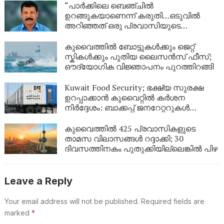
“പാർക്കിലെ ബെഞ്ചിൽ
ഉറങ്ങുകയാണെന്ന് കരുതി…ഒടുവിൽ
അറിഞ്ഞത് ഒരു പ്രവാസിയുടെ
അവസാന യാത്ര; ഏഴ് വർഷം
യുഎഇയിലെ തെരുവിൽ; ‘വാപ്പയെ
കുവൈത്തിൽ ബോട്ടുകൾക്കും ജെറ്റ്
കാണണം’ എന്ന് കണ്ണീരോടെ മകൾ
സ്കികൾക്കും പുതിയ ലൈസൻസ് ഫീസ്;
ഔദ്യോഗിക വിജ്ഞാപനം പുറത്തിറങ്ങി
Kuwait Food Security; ഭക്ഷ്യ സുരക്ഷ
ഉറപ്പാക്കാൻ കുവൈറ്റിൽ കർശന
നിർദ്ദേശം: ബാക്കപ്പ് ജനറേറ്ററുകൾ
നിർബന്ധമാക്കി
കുവൈത്തിൽ 425 പ്രവാസികളുടെ
താമസ വിലാസങ്ങൾ റദ്ദാക്കി; 30
ദിവസത്തിനകം പുതുക്കിയില്ലെങ്കിൽ പിഴ
Leave a Reply
Your email address will not be published.
Required fields are
marked
*