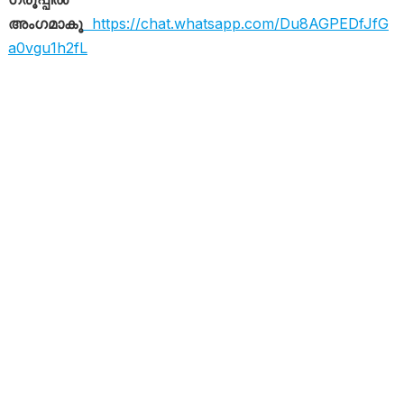
അംഗമാകൂ
https://chat.whatsapp.com/Du8AGPEDfJfG
a0vgu1h2fL