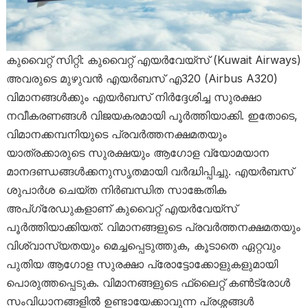
കുവൈറ്റ് സിറ്റി: കുവൈറ്റ് എയർവേയ്‌സ് (Kuwait Airways)
അവരുടെ മുഴുവൻ എയർബസ് എ320 (Airbus A320)
വിമാനങ്ങൾക്കും എയർബസ് നിർദ്ദേശിച്ച സുരക്ഷാ
നവീകരണങ്ങൾ വിജയകരമായി പൂർത്തിയാക്കി. ഇതോടെ,
വിമാനക്കമ്പനിയുടെ പ്രവർത്തനക്ഷമതയും
യാത്രക്കാരുടെ സുരക്ഷയും ആഗോള വ്യോമയാന
മാനദണ്ഡങ്ങൾക്കനുസൃതമായി വർദ്ധിപ്പിച്ചു. എയർബസ്
ശുപാർശ ചെയ്ത നിർബന്ധിത സാങ്കേതിക
അപ്‌ഗ്രേഡുകളാണ് കുവൈറ്റ് എയർവേയ്‌സ്
പൂർത്തിയാക്കിയത്. വിമാനങ്ങളുടെ പ്രവർത്തനക്ഷമതയും
വിശ്വാസ്യതയും മെച്ചപ്പെടുത്തുക, കൂടാതെ ഏറ്റവും
പുതിയ ആഗോള സുരക്ഷാ പ്രോട്ടോക്കോളുകളുമായി
പൊരുത്തപ്പെടുക. വിമാനങ്ങളുടെ ഫ്ലൈറ്റ് കൺട്രോൾ
സംവിധാനങ്ങളിൽ ഉണ്ടായേക്കാവുന്ന പ്രശ്നങ്ങൾ