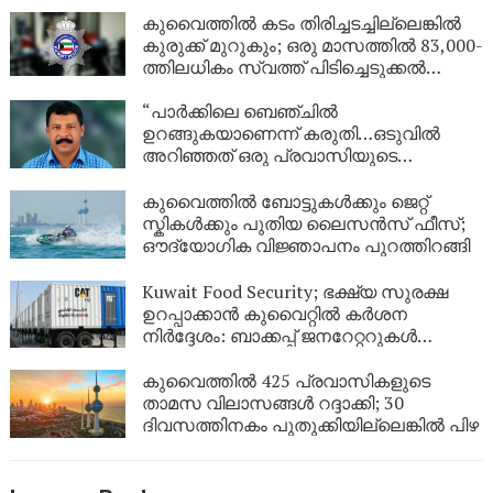
കുവൈത്തിൽ കടം തിരിച്ചടച്ചില്ലെങ്കിൽ
കുരുക്ക് മുറുകും; ഒരു മാസത്തിൽ 83,000-
ത്തിലധികം സ്വത്ത് പിടിച്ചെടുക്കൽ
നടപടികൾ!
“പാർക്കിലെ ബെഞ്ചിൽ
ഉറങ്ങുകയാണെന്ന് കരുതി…ഒടുവിൽ
അറിഞ്ഞത് ഒരു പ്രവാസിയുടെ
അവസാന യാത്ര; ഏഴ് വർഷം
യുഎഇയിലെ തെരുവിൽ; ‘വാപ്പയെ
കുവൈത്തിൽ ബോട്ടുകൾക്കും ജെറ്റ്
കാണണം’ എന്ന് കണ്ണീരോടെ മകൾ
സ്കികൾക്കും പുതിയ ലൈസൻസ് ഫീസ്;
ഔദ്യോഗിക വിജ്ഞാപനം പുറത്തിറങ്ങി
Kuwait Food Security; ഭക്ഷ്യ സുരക്ഷ
ഉറപ്പാക്കാൻ കുവൈറ്റിൽ കർശന
നിർദ്ദേശം: ബാക്കപ്പ് ജനറേറ്ററുകൾ
നിർബന്ധമാക്കി
കുവൈത്തിൽ 425 പ്രവാസികളുടെ
താമസ വിലാസങ്ങൾ റദ്ദാക്കി; 30
ദിവസത്തിനകം പുതുക്കിയില്ലെങ്കിൽ പിഴ