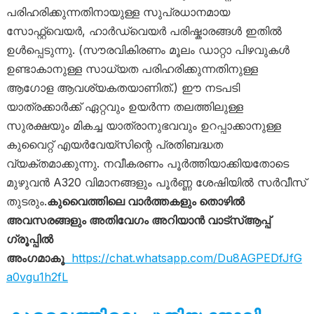
പരിഹരിക്കുന്നതിനായുള്ള സുപ്രധാനമായ
സോഫ്റ്റ്‌വെയർ, ഹാർഡ്‌വെയർ പരിഷ്കാരങ്ങൾ ഇതിൽ
ഉൾപ്പെടുന്നു. (സൗരവികിരണം മൂലം ഡാറ്റാ പിഴവുകൾ
ഉണ്ടാകാനുള്ള സാധ്യത പരിഹരിക്കുന്നതിനുള്ള
ആഗോള ആവശ്യകതയാണിത്.) ഈ നടപടി
യാത്രക്കാർക്ക് ഏറ്റവും ഉയർന്ന തലത്തിലുള്ള
സുരക്ഷയും മികച്ച യാത്രാനുഭവവും ഉറപ്പാക്കാനുള്ള
കുവൈറ്റ് എയർവേയ്‌സിന്റെ പ്രതിബദ്ധത
വ്യക്തമാക്കുന്നു. നവീകരണം പൂർത്തിയാക്കിയതോടെ
മുഴുവൻ A320 വിമാനങ്ങളും പൂർണ്ണ ശേഷിയിൽ സർവീസ്
തുടരും.
കുവൈത്തിലെ വാർത്തകളും തൊഴിൽ
അവസരങ്ങളും അതിവേഗം അറിയാൻ വാട്സ്ആപ്പ്
ഗ്രൂപ്പിൽ
അംഗമാകൂ
https://chat.whatsapp.com/Du8AGPEDfJfG
a0vgu1h2fL