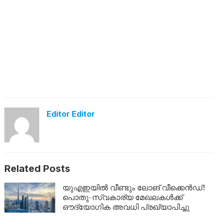
Editor Editor
Related Posts
യുഎഇയിൽ വീണ്ടും ലോങ് വീക്കെൻഡ്!
പൊതു-സ്വകാര്യ മേഖലകൾക്ക്
ഔദ്യോഗിക അവധി പ്രഖ്യാപിച്ചു