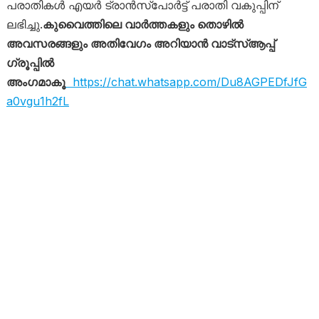
പരാതികൾ എയർ ട്രാൻസ്പോർട്ട് പരാതി വകുപ്പിന്
ലഭിച്ചു.
കുവൈത്തിലെ വാർത്തകളും തൊഴിൽ
അവസരങ്ങളും അതിവേഗം അറിയാൻ വാട്സ്ആപ്പ്
ഗ്രൂപ്പിൽ
അംഗമാകൂ
https://chat.whatsapp.com/Du8AGPEDfJfG
a0vgu1h2fL