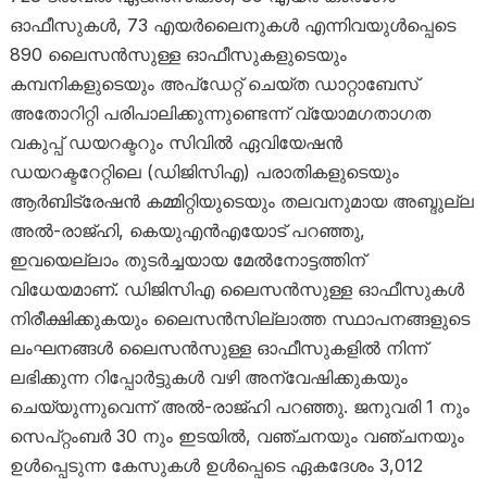
ഓഫീസുകൾ, 73 എയർലൈനുകൾ എന്നിവയുൾപ്പെടെ
890 ലൈസൻസുള്ള ഓഫീസുകളുടെയും
കമ്പനികളുടെയും അപ്‌ഡേറ്റ് ചെയ്ത ഡാറ്റാബേസ്
അതോറിറ്റി പരിപാലിക്കുന്നുണ്ടെന്ന് വ്യോമഗതാഗത
വകുപ്പ് ഡയറക്ടറും സിവിൽ ഏവിയേഷൻ
ഡയറക്ടറേറ്റിലെ (ഡിജിസിഎ) പരാതികളുടെയും
ആർബിട്രേഷൻ കമ്മിറ്റിയുടെയും തലവനുമായ അബ്ദുല്ല
അൽ-രാജ്ഹി, കെ‌യു‌എൻ‌എയോട് പറഞ്ഞു,
ഇവയെല്ലാം തുടർച്ചയായ മേൽനോട്ടത്തിന്
വിധേയമാണ്. ഡിജിസി‌എ ലൈസൻസുള്ള ഓഫീസുകൾ
നിരീക്ഷിക്കുകയും ലൈസൻസില്ലാത്ത സ്ഥാപനങ്ങളുടെ
ലംഘനങ്ങൾ ലൈസൻസുള്ള ഓഫീസുകളിൽ നിന്ന്
ലഭിക്കുന്ന റിപ്പോർട്ടുകൾ വഴി അന്വേഷിക്കുകയും
ചെയ്യുന്നുവെന്ന് അൽ-രാജ്ഹി പറഞ്ഞു. ജനുവരി 1 നും
സെപ്റ്റംബർ 30 നും ഇടയിൽ, വഞ്ചനയും വഞ്ചനയും
ഉൾപ്പെടുന്ന കേസുകൾ ഉൾപ്പെടെ ഏകദേശം 3,012