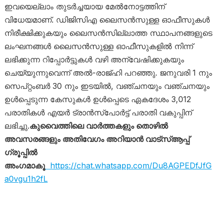
ഇവയെല്ലാം തുടർച്ചയായ മേൽനോട്ടത്തിന്
വിധേയമാണ്. ഡിജിസി‌എ ലൈസൻസുള്ള ഓഫീസുകൾ
നിരീക്ഷിക്കുകയും ലൈസൻസില്ലാത്ത സ്ഥാപനങ്ങളുടെ
ലംഘനങ്ങൾ ലൈസൻസുള്ള ഓഫീസുകളിൽ നിന്ന്
ലഭിക്കുന്ന റിപ്പോർട്ടുകൾ വഴി അന്വേഷിക്കുകയും
ചെയ്യുന്നുവെന്ന് അൽ-രാജ്ഹി പറഞ്ഞു. ജനുവരി 1 നും
സെപ്റ്റംബർ 30 നും ഇടയിൽ, വഞ്ചനയും വഞ്ചനയും
ഉൾപ്പെടുന്ന കേസുകൾ ഉൾപ്പെടെ ഏകദേശം 3,012
പരാതികൾ എയർ ട്രാൻസ്പോർട്ട് പരാതി വകുപ്പിന്
ലഭിച്ചു.
കുവൈത്തിലെ വാർത്തകളും തൊഴിൽ
അവസരങ്ങളും അതിവേഗം അറിയാൻ വാട്സ്ആപ്പ്
ഗ്രൂപ്പിൽ
അംഗമാകൂ
https://chat.whatsapp.com/Du8AGPEDfJfG
a0vgu1h2fL