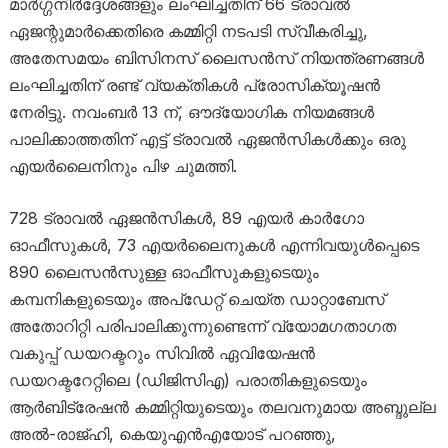
മാർഗ്ഗനിർദ്ദേശങ്ങളും ലംഘിച്ചതിന് 66 ട്രാവൽ
ഏജന്റുമാർക്കെതിരെ കമ്മിറ്റി നടപടി സ്വീകരിച്ചു,
അതേസമയം ബിസിനസ് ലൈസൻസ് നിയന്ത്രണങ്ങൾ
ലംഘിച്ചതിന് രണ്ട് വ്യക്തികൾ പ്രോസിക്യൂഷൻ
നേരിട്ടു. നവംബർ 13 ന്, ഔദ്യോഗിക നിയമങ്ങൾ
പാലിക്കാത്തതിന് എട്ട് ട്രാവൽ ഏജൻസികൾക്കും ഒരു
എയർലൈനിനും പിഴ ചുമത്തി.
728 ട്രാവൽ ഏജൻസികൾ, 89 എയർ കാർഗോ
ഓഫീസുകൾ, 73 എയർലൈനുകൾ എന്നിവയുൾപ്പെടെ
890 ലൈസൻസുള്ള ഓഫീസുകളുടെയും
കമ്പനികളുടെയും അപ്‌ഡേറ്റ് ചെയ്ത ഡാറ്റാബേസ്
അതോറിറ്റി പരിപാലിക്കുന്നുണ്ടെന്ന് വ്യോമഗതാഗത
വകുപ്പ് ഡയറക്ടറും സിവിൽ ഏവിയേഷൻ
ഡയറക്ടറേറ്റിലെ (ഡിജിസിഎ) പരാതികളുടെയും
ആർബിട്രേഷൻ കമ്മിറ്റിയുടെയും തലവനുമായ അബ്ദുല്ല
അൽ-രാജ്ഹി, കെ‌യു‌എൻ‌എയോട് പറഞ്ഞു,