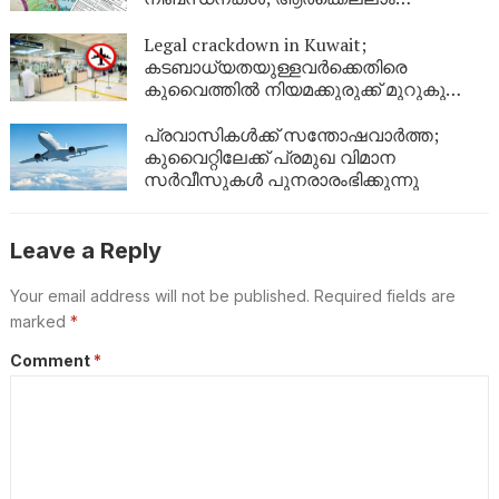
അപേക്ഷിക്കാം?
Legal crackdown in Kuwait;
കടബാധ്യതയുള്ളവർക്കെതിരെ
കുവൈത്തിൽ നിയമക്കുരുക്ക് മുറുകുന്നു;
ജൂണിൽ മാത്രം 4,357 പേർക്ക്
യാത്രാവിലക്ക്
പ്രവാസികൾക്ക് സന്തോഷവാർത്ത;
കുവൈറ്റിലേക്ക് പ്രമുഖ വിമാന
സർവീസുകൾ പുനരാരംഭിക്കുന്നു
Leave a Reply
Your email address will not be published.
Required fields are
marked
*
Comment
*