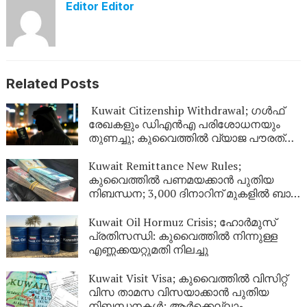
Editor Editor
Related Posts
Kuwait Citizenship Withdrawal; ഗൾഫ്
രേഖകളും ഡിഎൻഎ പരിശോധനയും
തുണച്ചു; കുവൈത്തിൽ വ്യാജ പൗരത്വം
നേടിയ 344 പേർ പുറത്ത്
Kuwait Remittance New Rules;
കുവൈത്തിൽ പണമയക്കാൻ പുതിയ
നിബന്ധന; 3,000 ദിനാറിന് മുകളിൽ ബാങ്ക്
സ്റ്റേറ്റ്‌മെന്റ് നിർബന്ധം
Kuwait Oil Hormuz Crisis; ഹോർമുസ്
പ്രതിസന്ധി: കുവൈത്തിൽ നിന്നുള്ള
എണ്ണക്കയറ്റുമതി നിലച്ചു
Kuwait Visit Visa; കുവൈത്തിൽ വിസിറ്റ്
വിസ താമസ വിസയാക്കാൻ പുതിയ
നിബന്ധനകൾ; ആർക്കെല്ലാം