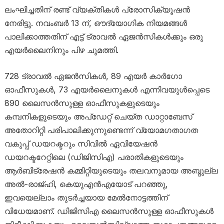
ലംഘിച്ചതിന് രണ്ട് വ്യക്തികൾ പ്രോസിക്യൂഷൻ
നേരിട്ടു. നവംബർ 13 ന്, ഔദ്യോഗിക നിയമങ്ങൾ
പാലിക്കാത്തതിന് എട്ട് ട്രാവൽ ഏജൻസികൾക്കും ഒരു
എയർലൈനിനും പിഴ ചുമത്തി.
728 ട്രാവൽ ഏജൻസികൾ, 89 എയർ കാർഗോ
ഓഫീസുകൾ, 73 എയർലൈനുകൾ എന്നിവയുൾപ്പെടെ
890 ലൈസൻസുള്ള ഓഫീസുകളുടെയും
കമ്പനികളുടെയും അപ്‌ഡേറ്റ് ചെയ്ത ഡാറ്റാബേസ്
അതോറിറ്റി പരിപാലിക്കുന്നുണ്ടെന്ന് വ്യോമഗതാഗത
വകുപ്പ് ഡയറക്ടറും സിവിൽ ഏവിയേഷൻ
ഡയറക്ടറേറ്റിലെ (ഡിജിസിഎ) പരാതികളുടെയും
ആർബിട്രേഷൻ കമ്മിറ്റിയുടെയും തലവനുമായ അബ്ദുല്ല
അൽ-രാജ്ഹി, കെ‌യു‌എൻ‌എയോട് പറഞ്ഞു,
ഇവയെല്ലാം തുടർച്ചയായ മേൽനോട്ടത്തിന്
വിധേയമാണ്. ഡിജിസി‌എ ലൈസൻസുള്ള ഓഫീസുകൾ