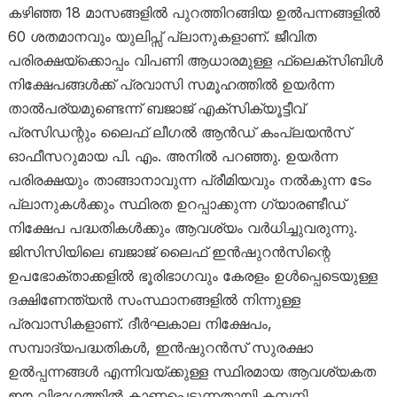
കഴിഞ്ഞ 18 മാസങ്ങളിൽ പുറത്തിറങ്ങിയ ഉൽപന്നങ്ങളിൽ
60 ശതമാനവും യുലിപ്സ് പ്ലാനുകളാണ്. ജീവിത
പരിരക്ഷയ്‌ക്കൊപ്പം വിപണി ആധാരമുള്ള ഫ്ലെക്സിബിൾ
നിക്ഷേപങ്ങൾക്ക് പ്രവാസി സമൂഹത്തിൽ ഉയർന്ന
താൽപര്യമുണ്ടെന്ന് ബജാജ് എക്സിക്യൂട്ടീവ്
പ്രസിഡന്റും ലൈഫ് ലീഗൽ ആൻഡ് കംപ്ലയൻസ്
ഓഫീസറുമായ പി. എം. അനിൽ പറഞ്ഞു. ഉയർന്ന
പരിരക്ഷയും താങ്ങാനാവുന്ന പ്രീമിയവും നൽകുന്ന ടേം
പ്ലാനുകൾക്കും സ്ഥിരത ഉറപ്പാക്കുന്ന ഗ്യാരണ്ടീഡ്
നിക്ഷേപ പദ്ധതികൾക്കും ആവശ്യം വർധിച്ചുവരുന്നു.
ജിസിസിയിലെ ബജാജ് ലൈഫ് ഇൻഷുറൻസിന്റെ
ഉപഭോക്താക്കളിൽ ഭൂരിഭാഗവും കേരളം ഉൾപ്പെടെയുള്ള
ദക്ഷിണേന്ത്യൻ സംസ്ഥാനങ്ങളിൽ നിന്നുള്ള
പ്രവാസികളാണ്. ദീർഘകാല നിക്ഷേപം,
സമ്പാദ്യപദ്ധതികൾ, ഇൻഷുറൻസ് സുരക്ഷാ
ഉൽപ്പന്നങ്ങൾ എന്നിവയ്ക്കുള്ള സ്ഥിരമായ ആവശ്യകത
ഈ വിഭാഗത്തിൽ കാണപ്പെടുന്നതായി കമ്പനി