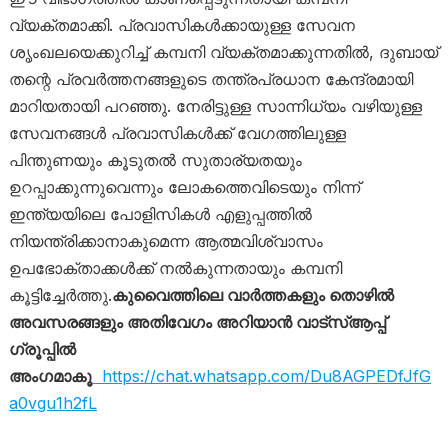
വ്യക്തമാക്കി. പ്രവാസികൾക്കായുള്ള സേവന
ശൃംഖലയെക്കുറിച്ച് കമ്പനി വ്യക്തമാക്കുന്നതിൽ, ദുബായ്
തന്റെ പ്രവർത്തനങ്ങളുടെ തന്ത്രപ്രധാന കേന്ദ്രമായി
മാറിയതായി പറഞ്ഞു. നേരിട്ടുള്ള സാന്നിധ്യം വഴിയുള്ള
സേവനങ്ങൾ പ്രവാസികൾക്ക് വേഗത്തിലുള്ള
പിന്തുണയും കൂടുതൽ സുതാര്യതയും
ഉറപ്പാക്കുന്നുവെന്നും ലോകത്തെവിടെയും നിന്ന്
ഇന്ത്യയിലെ പോളിസികൾ എളുപ്പത്തിൽ
നിയന്ത്രിക്കാനാകുമെന്ന ആത്മവിശ്വാസം
ഉപഭോക്താക്കൾക്ക് നൽകുന്നതായും കമ്പനി
കൂട്ടിച്ചേർത്തു.
കുവൈത്തിലെ വാർത്തകളും തൊഴിൽ
അവസരങ്ങളും അതിവേഗം അറിയാൻ വാട്സ്ആപ്പ്
ഗ്രൂപ്പിൽ
അംഗമാകൂ
https://chat.whatsapp.com/Du8AGPEDfJfG
a0vgu1h2fL