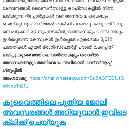
നിരീക്ഷിക്കുകയും ലൈസൻസില്ലാത്ത സ്ഥാപനങ്ങളുടെ
ലംഘനങ്ങൾ ലൈസൻസുള്ള ഓഫീസുകളിൽ നിന്ന്
ലഭിക്കുന്ന റിപ്പോർട്ടുകൾ വഴി അന്വേഷിക്കുകയും
ചെയ്യുന്നുവെന്ന് അൽ-രാജ്ഹി പറഞ്ഞു. ജനുവരി 1 നും
സെപ്റ്റംബർ 30 നും ഇടയിൽ, വഞ്ചനയും വഞ്ചനയും
ഉൾപ്പെടുന്ന കേസുകൾ ഉൾപ്പെടെ ഏകദേശം 3,012
പരാതികൾ എയർ ട്രാൻസ്പോർട്ട് പരാതി വകുപ്പിന്
ലഭിച്ചു.
കുവൈത്തിലെ വാർത്തകളും തൊഴിൽ
അവസരങ്ങളും അതിവേഗം അറിയാൻ വാട്സ്ആപ്പ്
ഗ്രൂപ്പിൽ
അംഗമാകൂ
https://chat.whatsapp.com/Du8AGPEDfJfG
a0vgu1h2fL
കുവൈത്തിലെ പുതിയ ജോലി
അവസരങ്ങൾ അറിയുവാൻ ഇവിടെ
ക്ലിക്ക് ചെയ്യുക