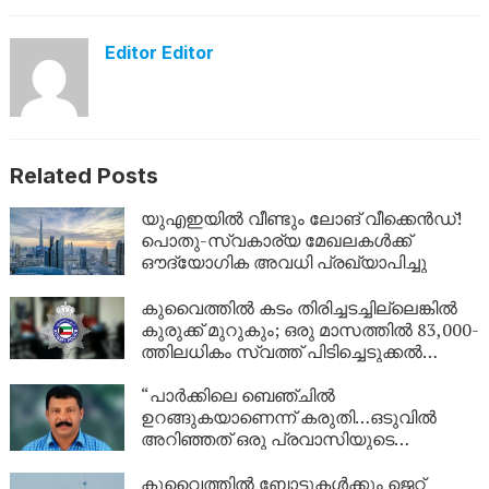
Editor Editor
Related Posts
യുഎഇയിൽ വീണ്ടും ലോങ് വീക്കെൻഡ്!
പൊതു-സ്വകാര്യ മേഖലകൾക്ക്
ഔദ്യോഗിക അവധി പ്രഖ്യാപിച്ചു
കുവൈത്തിൽ കടം തിരിച്ചടച്ചില്ലെങ്കിൽ
കുരുക്ക് മുറുകും; ഒരു മാസത്തിൽ 83,000-
ത്തിലധികം സ്വത്ത് പിടിച്ചെടുക്കൽ
നടപടികൾ!
“പാർക്കിലെ ബെഞ്ചിൽ
ഉറങ്ങുകയാണെന്ന് കരുതി…ഒടുവിൽ
അറിഞ്ഞത് ഒരു പ്രവാസിയുടെ
അവസാന യാത്ര; ഏഴ് വർഷം
യുഎഇയിലെ തെരുവിൽ; ‘വാപ്പയെ
കുവൈത്തിൽ ബോട്ടുകൾക്കും ജെറ്റ്