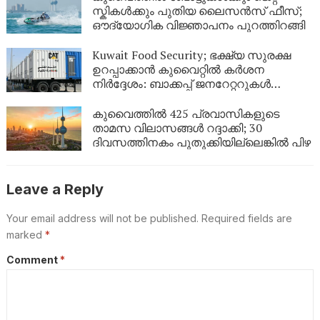
കാണണം’ എന്ന് കണ്ണീരോടെ മകൾ
സ്കികൾക്കും പുതിയ ലൈസൻസ് ഫീസ്;
ഔദ്യോഗിക വിജ്ഞാപനം പുറത്തിറങ്ങി
Kuwait Food Security; ഭക്ഷ്യ സുരക്ഷ
ഉറപ്പാക്കാൻ കുവൈറ്റിൽ കർശന
നിർദ്ദേശം: ബാക്കപ്പ് ജനറേറ്ററുകൾ
നിർബന്ധമാക്കി
കുവൈത്തിൽ 425 പ്രവാസികളുടെ
താമസ വിലാസങ്ങൾ റദ്ദാക്കി; 30
ദിവസത്തിനകം പുതുക്കിയില്ലെങ്കിൽ പിഴ
Leave a Reply
Your email address will not be published.
Required fields are
marked
*
Comment
*