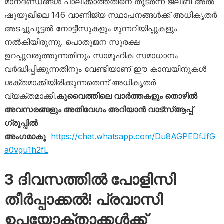
മാനദണ്ഡങ്ങൾ പാലിക്കാത്തതിനെ തുടർന്ന് ജലീബ് അൽ
ഷുയൂഖിലെ 146 വാണിജ്യ സ്ഥാപനങ്ങൾക്ക് അധികൃതർ
അടച്ചുപൂട്ടൽ നോട്ടീസുകളും മുന്നറിയിപ്പുകളും
നൽകിയിരുന്നു. പൊതുജന സുരക്ഷ
ഉറപ്പുവരുത്തുന്നതിനും സാമൂഹിക സമാധാനം
വർദ്ധിപ്പിക്കുന്നതിനും വേണ്ടിയാണ് ഈ കാമ്പയിനുകൾ
ശക്തമാക്കിയിരിക്കുന്നതെന്ന് അധികൃതർ
വ്യക്തമാക്കി.
കുവൈത്തിലെ വാർത്തകളും തൊഴിൽ
അവസരങ്ങളും അതിവേഗം അറിയാൻ വാട്സ്ആപ്പ്
ഗ്രൂപ്പിൽ
അംഗമാകൂ
https://chat.whatsapp.com/Du8AGPEDfJfG
a0vgu1h2fL
3 ദിവസത്തിൽ പോളിസി
തീർപ്പാക്കൽ! പ്രവാസി
ഉപയോക്താക്കൾക്ക്