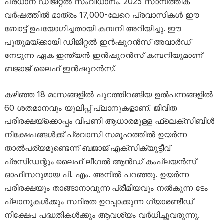
പ്രധാന ഡിജിറ്റൽ സംവിധാനം. 2025 സാമ്പത്തിക
വർഷത്തിൽ മാത്രം 17,000-ലേറെ പ്രവാസികൾ ഈ
ബോട്ട് ഉപയോഗിച്ചതായി കമ്പനി അറിയിച്ചു. ഈ
പുതുമയ്ക്കായി ഡിജിറ്റൽ ഇൻഷുറൻസ് അവാർഡ്
നേടുന്ന ഏക ഇന്ത്യൻ ഇൻഷുറൻസ് കമ്പനിയുമാണ്
ബജാജ് ലൈഫ് ഇൻഷുറൻസ്.
കഴിഞ്ഞ 18 മാസങ്ങളിൽ പുറത്തിറങ്ങിയ ഉൽപന്നങ്ങളിൽ
60 ശതമാനവും യുലിപ്സ് പ്ലാനുകളാണ്. ജീവിത
പരിരക്ഷയ്‌ക്കൊപ്പം വിപണി ആധാരമുള്ള ഫ്ലെക്സിബിൾ
നിക്ഷേപങ്ങൾക്ക് പ്രവാസി സമൂഹത്തിൽ ഉയർന്ന
താൽപര്യമുണ്ടെന്ന് ബജാജ് എക്സിക്യൂട്ടീവ്
പ്രസിഡന്റും ലൈഫ് ലീഗൽ ആൻഡ് കംപ്ലയൻസ്
ഓഫീസറുമായ പി. എം. അനിൽ പറഞ്ഞു. ഉയർന്ന
പരിരക്ഷയും താങ്ങാനാവുന്ന പ്രീമിയവും നൽകുന്ന ടേം
പ്ലാനുകൾക്കും സ്ഥിരത ഉറപ്പാക്കുന്ന ഗ്യാരണ്ടീഡ്
നിക്ഷേപ പദ്ധതികൾക്കും ആവശ്യം വർധിച്ചുവരുന്നു.