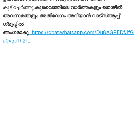
കൂട്ടിച്ചേർത്തു.
കുവൈത്തിലെ വാർത്തകളും തൊഴിൽ
അവസരങ്ങളും അതിവേഗം അറിയാൻ വാട്സ്ആപ്പ്
ഗ്രൂപ്പിൽ
അംഗമാകൂ
https://chat.whatsapp.com/Du8AGPEDfJfG
a0vgu1h2fL