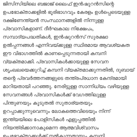
ജിസിസിയിലെ ബജാജ് ലൈഫ് ഇൻഷുറൻസിന്റെ
ഉപഭോക്താക്കളിൽ ഭൂരിഭാഗവും കേരളം ഉൾപ്പെടെയുള്ള
ദക്ഷിണേന്ത്യൻ സംസ്ഥാനങ്ങളിൽ നിന്നുള്ള
പ്രവാസികളാണ്. ദീർഘകാല നിക്ഷേപം,
സമ്പാദ്യപദ്ധതികൾ, ഇൻഷുറൻസ് സുരക്ഷാ
ഉൽപ്പന്നങ്ങൾ എന്നിവയ്ക്കുള്ള സ്ഥിരമായ ആവശ്യകത
ഈ വിഭാഗത്തിൽ കാണപ്പെടുന്നതായി കമ്പനി
വ്യക്തമാക്കി. പ്രവാസികൾക്കായുള്ള സേവന
ശൃംഖലയെക്കുറിച്ച് കമ്പനി വ്യക്തമാക്കുന്നതിൽ, ദുബായ്
തന്റെ പ്രവർത്തനങ്ങളുടെ തന്ത്രപ്രധാന കേന്ദ്രമായി
മാറിയതായി പറഞ്ഞു. നേരിട്ടുള്ള സാന്നിധ്യം വഴിയുള്ള
സേവനങ്ങൾ പ്രവാസികൾക്ക് വേഗത്തിലുള്ള
പിന്തുണയും കൂടുതൽ സുതാര്യതയും
ഉറപ്പാക്കുന്നുവെന്നും ലോകത്തെവിടെയും നിന്ന്
ഇന്ത്യയിലെ പോളിസികൾ എളുപ്പത്തിൽ
നിയന്ത്രിക്കാനാകുമെന്ന ആത്മവിശ്വാസം
ഉപഭോക്താക്കൾക്ക് നൽകുന്നതായും കമ്പനി