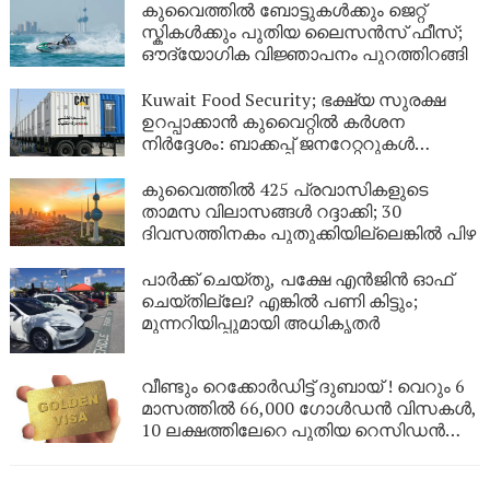
യുഎഇയിലെ തെരുവിൽ; ‘വാപ്പയെ
കുവൈത്തിൽ ബോട്ടുകൾക്കും ജെറ്റ്
കാണണം’ എന്ന് കണ്ണീരോടെ മകൾ
സ്കികൾക്കും പുതിയ ലൈസൻസ് ഫീസ്;
ഔദ്യോഗിക വിജ്ഞാപനം പുറത്തിറങ്ങി
Kuwait Food Security; ഭക്ഷ്യ സുരക്ഷ
ഉറപ്പാക്കാൻ കുവൈറ്റിൽ കർശന
നിർദ്ദേശം: ബാക്കപ്പ് ജനറേറ്ററുകൾ
നിർബന്ധമാക്കി
കുവൈത്തിൽ 425 പ്രവാസികളുടെ
താമസ വിലാസങ്ങൾ റദ്ദാക്കി; 30
ദിവസത്തിനകം പുതുക്കിയില്ലെങ്കിൽ പിഴ
പാർക്ക് ചെയ്തു, പക്ഷേ എൻജിൻ ഓഫ്
ചെയ്തില്ലേ? എങ്കിൽ പണി കിട്ടും;
മുന്നറിയിപ്പുമായി അധികൃതർ
വീണ്ടും റെക്കോർഡിട്ട് ദുബായ് ! വെറും 6
മാസത്തിൽ 66,000 ഗോൾഡൻ വിസകൾ,
10 ലക്ഷത്തിലേറെ പുതിയ റെസിഡൻസി
പെർമിറ്റുകൾ