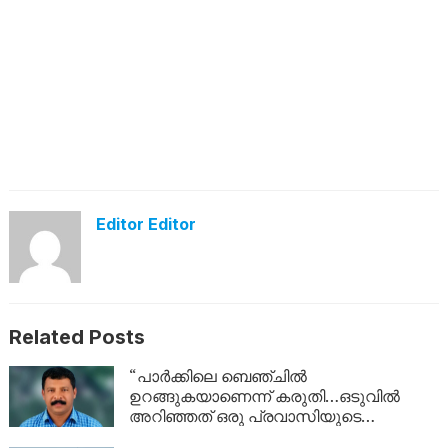
Editor Editor
Related Posts
“പാർക്കിലെ ബെഞ്ചിൽ
ഉറങ്ങുകയാണെന്ന് കരുതി…ഒടുവിൽ
അറിഞ്ഞത് ഒരു പ്രവാസിയുടെ
അവസാന യാത്ര; ഏഴ് വർഷം