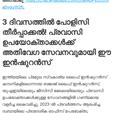
അംഗമാകൂ
https://chat.whatsapp.com/Du8AGPEDfJfG
a0vgu1h2fL
3 ദിവസത്തിൽ പോളിസി
തീർപ്പാക്കൽ! പ്രവാസി
ഉപയോക്താക്കൾക്ക്
അതിവേഗ സേവനവുമായി ഈ
ഇൻഷുറൻസ്
ഇന്ത്യയിലെ പ്രമുഖ സ്വകാര്യ ലൈഫ് ഇൻഷുറൻസ്
കമ്പനികളിലൊന്നായ ബജാജ് ലൈഫ് ഇൻഷുറൻസ്,
യുഎഇയിലെയും ജിസിസി മേഖലയിലെയും പ്രവാസി
ഉപഭോക്താക്കൾക്കുള്ള സേവനങ്ങളിൽ ഗണ്യമായ
വളർച്ച കൈവരിച്ചു. 2023-ൽ പ്രവർത്തനം ആരംഭിച്ച
ദുബായിലെ പ്രാദേശിക ഓഫിസ് ഉപഭോക്തൃ