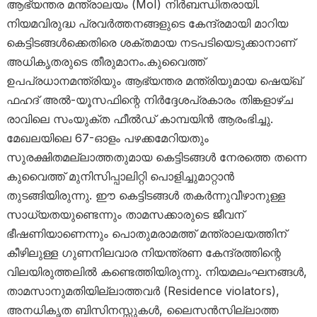
ആഭ്യന്തര മന്ത്രാലയം (MoI) നിർബന്ധിതരായി.
നിയമവിരുദ്ധ പ്രവർത്തനങ്ങളുടെ കേന്ദ്രമായി മാറിയ
കെട്ടിടങ്ങൾക്കെതിരെ ശക്തമായ നടപടിയെടുക്കാനാണ്
അധികൃതരുടെ തീരുമാനം.കുവൈത്ത്
ഉപപ്രധാനമന്ത്രിയും ആഭ്യന്തര മന്ത്രിയുമായ ഷെയ്ഖ്
ഫഹദ് അൽ-യൂസഫിന്റെ നിർദ്ദേശപ്രകാരം തിങ്കളാഴ്ച
രാവിലെ സംയുക്ത ഫീൽഡ് കാമ്പയിൻ ആരംഭിച്ചു.
മേഖലയിലെ 67-ഓളം പഴക്കമേറിയതും
സുരക്ഷിതമല്ലാത്തതുമായ കെട്ടിടങ്ങൾ നേരത്തെ തന്നെ
കുവൈത്ത് മുനിസിപ്പാലിറ്റി പൊളിച്ചുമാറ്റാൻ
തുടങ്ങിയിരുന്നു. ഈ കെട്ടിടങ്ങൾ തകർന്നുവീഴാനുള്ള
സാധ്യതയുണ്ടെന്നും താമസക്കാരുടെ ജീവന്
ഭീഷണിയാണെന്നും പൊതുമരാമത്ത് മന്ത്രാലയത്തിന്
കീഴിലുള്ള ഗുണനിലവാര നിയന്ത്രണ കേന്ദ്രത്തിന്റെ
വിലയിരുത്തലിൽ കണ്ടെത്തിയിരുന്നു. നിയമലംഘനങ്ങൾ,
താമസാനുമതിയില്ലാത്തവർ (Residence violators),
അനധികൃത ബിസിനസ്സുകൾ, ലൈസൻസില്ലാത്ത