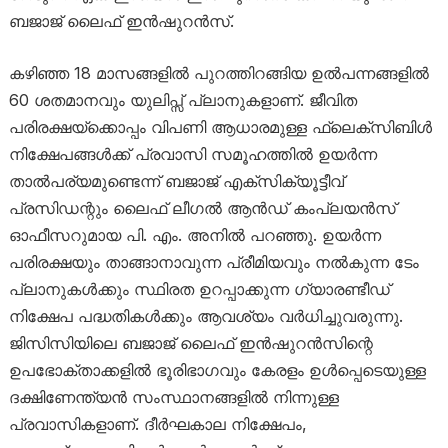
ബജാജ് ലൈഫ് ഇൻഷുറൻസ്.
കഴിഞ്ഞ 18 മാസങ്ങളിൽ പുറത്തിറങ്ങിയ ഉൽപന്നങ്ങളിൽ
60 ശതമാനവും യുലിപ്സ് പ്ലാനുകളാണ്. ജീവിത
പരിരക്ഷയ്‌ക്കൊപ്പം വിപണി ആധാരമുള്ള ഫ്ലെക്സിബിൾ
നിക്ഷേപങ്ങൾക്ക് പ്രവാസി സമൂഹത്തിൽ ഉയർന്ന
താൽപര്യമുണ്ടെന്ന് ബജാജ് എക്സിക്യൂട്ടീവ്
പ്രസിഡന്റും ലൈഫ് ലീഗൽ ആൻഡ് കംപ്ലയൻസ്
ഓഫീസറുമായ പി. എം. അനിൽ പറഞ്ഞു. ഉയർന്ന
പരിരക്ഷയും താങ്ങാനാവുന്ന പ്രീമിയവും നൽകുന്ന ടേം
പ്ലാനുകൾക്കും സ്ഥിരത ഉറപ്പാക്കുന്ന ഗ്യാരണ്ടീഡ്
നിക്ഷേപ പദ്ധതികൾക്കും ആവശ്യം വർധിച്ചുവരുന്നു.
ജിസിസിയിലെ ബജാജ് ലൈഫ് ഇൻഷുറൻസിന്റെ
ഉപഭോക്താക്കളിൽ ഭൂരിഭാഗവും കേരളം ഉൾപ്പെടെയുള്ള
ദക്ഷിണേന്ത്യൻ സംസ്ഥാനങ്ങളിൽ നിന്നുള്ള
പ്രവാസികളാണ്. ദീർഘകാല നിക്ഷേപം,