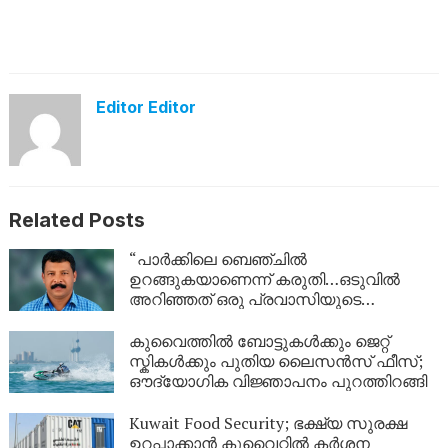
Editor Editor
Related Posts
“പാർക്കിലെ ബെഞ്ചിൽ
ഉറങ്ങുകയാണെന്ന് കരുതി…ഒടുവിൽ
അറിഞ്ഞത് ഒരു പ്രവാസിയുടെ
അവസാന യാത്ര; ഏഴ് വർഷം
യുഎഇയിലെ തെരുവിൽ; ‘വാപ്പയെ
കുവൈത്തിൽ ബോട്ടുകൾക്കും ജെറ്റ്
കാണണം’ എന്ന് കണ്ണീരോടെ മകൾ
സ്കികൾക്കും പുതിയ ലൈസൻസ് ഫീസ്;
ഔദ്യോഗിക വിജ്ഞാപനം പുറത്തിറങ്ങി
Kuwait Food Security; ഭക്ഷ്യ സുരക്ഷ
ഉറപ്പാക്കാൻ കുവൈറ്റിൽ കർശന