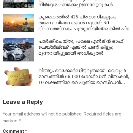
നിർദ്ദേശം: ബാക്കപ്പ് ജനറേറ്ററുകൾ
നിർബന്ധമാക്കി
കുവൈത്തിൽ 425 പ്രവാസികളുടെ
താമസ വിലാസങ്ങൾ റദ്ദാക്കി; 30
ദിവസത്തിനകം പുതുക്കിയില്ലെങ്കിൽ പിഴ
പാർക്ക് ചെയ്തു, പക്ഷേ എൻജിൻ ഓഫ്
ചെയ്തില്ലേ? എങ്കിൽ പണി കിട്ടും;
മുന്നറിയിപ്പുമായി അധികൃതർ
വീണ്ടും റെക്കോർഡിട്ട് ദുബായ് ! വെറും 6
മാസത്തിൽ 66,000 ഗോൾഡൻ വിസകൾ,
10 ലക്ഷത്തിലേറെ പുതിയ റെസിഡൻസി
പെർമിറ്റുകൾ
Leave a Reply
Your email address will not be published.
Required fields are
marked
*
Comment
*