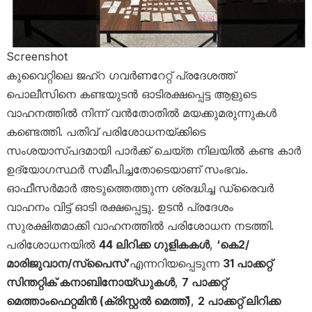
Screenshot
കുവൈറ്റിലെ ജഹ്റ ഗവര്‍ണറേറ്റ് പ്രദേശത്ത്
പൊലീസിനെ കണ്ടയുടൻ ഓടിരക്ഷപ്പെട്ട ആളുടെ
വാഹനത്തിൽ നിന്ന് വൻതോതിൽ മയക്കുമരുന്നുകൾ
കണ്ടെത്തി. പതിവ് പരിശോധനയ്ക്കിടെ
സംശയാസ്പദമായി പാർക്ക് ചെയ്ത നിലയിൽ കണ്ട കാര്‍
ഉദ്യോഗസ്ഥർ സമീപിച്ചതോടെയാണ് സംഭവം.
ഓഫീസർമാർ അടുത്തെത്തുന്ന ശ്രദ്ധിച്ച ഡ്രൈവർ
വാഹനം വിട്ട് ഓടി രക്ഷപ്പെട്ടു. ഉടൻ പ്രദേശം
സുരക്ഷിതമാക്കി വാഹനത്തിൽ പരിശോധന നടത്തി.
പരിശോധനയിൽ
44 ലിറിക്ക ഗുളികകൾ
,
‘കെ2/
മാരിജുവാന/സ്പൈസ്’
എന്നറിയപ്പെടുന്ന
31 പാക്കറ്റ്
സിന്തറ്റിക് കനാബിനോയ്ഡുകൾ
,
7 പാക്കറ്റ്
മെത്താംഫെറ്റമിൻ (ക്രിസ്റ്റൽ മെത്ത്)
,
2 പാക്കറ്റ് ലിറിക്ക