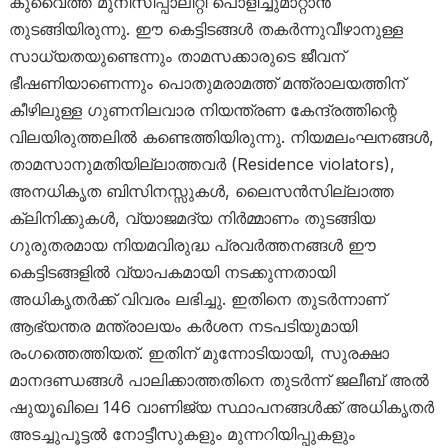
കുവൈത്ത് മുനിസിപ്പാലിറ്റി പൊളിച്ചുമാറ്റാൻ
തുടങ്ങിയിരുന്നു. ഈ കെട്ടിടങ്ങൾ തകർന്നുവീഴാനുള്ള
സാധ്യതയുണ്ടെന്നും താമസക്കാരുടെ ജീവന്
ഭീഷണിയാണെന്നും പൊതുമരാമത്ത് മന്ത്രാലയത്തിന്
കീഴിലുള്ള ഗുണനിലവാര നിയന്ത്രണ കേന്ദ്രത്തിന്റെ
വിലയിരുത്തലിൽ കണ്ടെത്തിയിരുന്നു. നിയമലംഘനങ്ങൾ,
താമസാനുമതിയില്ലാത്തവർ (Residence violators),
അനധികൃത ബിസിനസ്സുകൾ, ലൈസൻസില്ലാത്ത
ക്ലിനിക്കുകൾ, വ്യാജമദ്യ നിർമ്മാണം തുടങ്ങിയ
ഗുരുതരമായ നിയമവിരുദ്ധ പ്രവർത്തനങ്ങൾ ഈ
കെട്ടിടങ്ങളിൽ വ്യാപകമായി നടക്കുന്നതായി
അധികൃതർക്ക് വിവരം ലഭിച്ചു. ഇതിനെ തുടർന്നാണ്
ആഭ്യന്തര മന്ത്രാലയം കർശന നടപടിയുമായി
രംഗത്തെത്തിയത്. ഇതിന് മുന്നോടിയായി, സുരക്ഷാ
മാനദണ്ഡങ്ങൾ പാലിക്കാത്തതിനെ തുടർന്ന് ജലീബ് അൽ
ഷുയൂഖിലെ 146 വാണിജ്യ സ്ഥാപനങ്ങൾക്ക് അധികൃതർ
അടച്ചുപൂട്ടൽ നോട്ടീസുകളും മുന്നറിയിപ്പുകളും