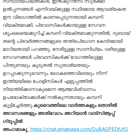
സമ്പാദ്യപദ്ധതികൾ, ഇൻഷുറൻസ് സുരക്ഷാ
ഉൽപ്പന്നങ്ങൾ എന്നിവയ്ക്കുള്ള സ്ഥിരമായ ആവശ്യകത
ഈ വിഭാഗത്തിൽ കാണപ്പെടുന്നതായി കമ്പനി
വ്യക്തമാക്കി. പ്രവാസികൾക്കായുള്ള സേവന
ശൃംഖലയെക്കുറിച്ച് കമ്പനി വ്യക്തമാക്കുന്നതിൽ, ദുബായ്
തന്റെ പ്രവർത്തനങ്ങളുടെ തന്ത്രപ്രധാന കേന്ദ്രമായി
മാറിയതായി പറഞ്ഞു. നേരിട്ടുള്ള സാന്നിധ്യം വഴിയുള്ള
സേവനങ്ങൾ പ്രവാസികൾക്ക് വേഗത്തിലുള്ള
പിന്തുണയും കൂടുതൽ സുതാര്യതയും
ഉറപ്പാക്കുന്നുവെന്നും ലോകത്തെവിടെയും നിന്ന്
ഇന്ത്യയിലെ പോളിസികൾ എളുപ്പത്തിൽ
നിയന്ത്രിക്കാനാകുമെന്ന ആത്മവിശ്വാസം
ഉപഭോക്താക്കൾക്ക് നൽകുന്നതായും കമ്പനി
കൂട്ടിച്ചേർത്തു.
കുവൈത്തിലെ വാർത്തകളും തൊഴിൽ
അവസരങ്ങളും അതിവേഗം അറിയാൻ വാട്സ്ആപ്പ്
ഗ്രൂപ്പിൽ
അംഗമാകൂ
https://chat.whatsapp.com/Du8AGPEDfJfG