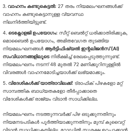
വാഹനം കണ്ടുകെട്ടൽ:
27 തരം നിയമലംഘനങ്ങൾക്ക്
വാഹനം കണ്ടുകെട്ടാനുള്ള വ്യവസ്ഥ
നിലനിർത്തിയിട്ടുണ്ട്.
ടെക്നോളജി ഉപയോഗം:
സീറ്റ് ബെൽറ്റ് ധരിക്കാതിരിക്കുക,
മൊബൈൽ ഉപയോഗം, അമിതവേഗത തുടങ്ങിയ
നിയമലംഘനങ്ങൾ
ആർട്ടിഫിഷ്യൽ ഇന്റലിജൻസ് (AI)
സംവിധാനങ്ങളിലൂടെ
നിരീക്ഷിച്ച് രേഖപ്പെടുത്തുന്നുണ്ട്.
നിയമലംഘനം നടന്ന് 48 മുതൽ 72 മണിക്കൂറിനുള്ളിൽ
വിവരങ്ങൾ വാഹനമോടിച്ചയാൾക്ക് ലഭ്യമാക്കും.
വിദേശികൾക്ക് യാത്രാവിലക്ക്:
ട്രാഫിക് പിഴകളോ മറ്റ്
സാമ്പത്തിക ബാധ്യതകളോ തീർപ്പാക്കാതെ
വിദേശികൾക്ക് രാജ്യം വിടാൻ സാധിക്കില്ല.
നിയമലംഘനം നടത്തുന്നവർക്ക് പിഴ ഒടുക്കുന്നതിനും
നിയമനടപടികൾ പൂർത്തിയാക്കുന്നതിനും മുമ്പ് കുവൈറ്റ്
വിടാൻ സാധിക്കുകയില്ല. റോഡിൽ സുരക്ഷ ഉറപ്പാക്കാൻ