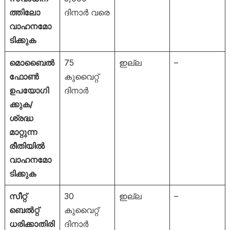
ത്തിലോ
ദിനാർ വരെ
വാഹനമോ
ടിക്കുക
മൊബൈൽ
75
ഇല്ല
–
ഫോൺ
കുവൈറ്റ്
ഉപയോഗി
ദിനാർ
ക്കുക/
ശ്രദ്ധ
മാറ്റുന്ന
രീതിയിൽ
വാഹനമോ
ടിക്കുക
സീറ്റ്
30
ഇല്ല
–
ബെൽറ്റ്
കുവൈറ്റ്
ധരിക്കാതിരി
ദിനാർ