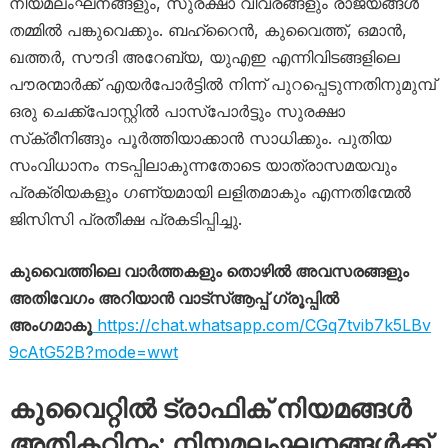
നിയമലംഘനങ്ങളും, സുരക്ഷാ വിവരങ്ങളും രാജ്യങ്ങൾ
തമ്മിൽ പങ്കുവെക്കും. ബഹ്‌റൈൻ, കുവൈത്ത്, ഒമാൻ,
ഖത്തർ, സൗദി അറേബ്യ, യുഎഇ എന്നിവിടങ്ങളിലെ
പൗരന്മാർക്ക് എയർപോർട്ടിൽ നിന്ന് പുറപ്പെടുന്നതിനുമുമ്പ്
ഒരു ചെക്ക്‌പോസ്റ്റിൽ പാസ്‌പോർട്ടും സുരക്ഷാ
സ്‌ക്രീനിങ്ങും പൂർത്തിയാക്കാൻ സാധിക്കും. പുതിയ
സംവിധാനം നടപ്പിലാകുന്നതോടെ യാത്രാസമയവും
പ്രക്രിയകളും ഗണ്യമായി ലളിതമാകും എന്നതിന്മേൽ
ജിസിസി പ്രതീക്ഷ പ്രകടിപ്പിച്ചു.
കുവൈത്തിലെ വാർത്തകളും തൊഴിൽ അവസരങ്ങളും
അതിവേഗം അറിയാൻ വാട്സ്ആപ്പ് ഗ്രൂപ്പിൽ
അംഗമാകൂ
https://chat.whatsapp.com/CGq7tvib7k5LBv
9cAtG52B?mode=wwt
കുവൈറ്റിൽ ട്രാഫിക് നിയമങ്ങൾ
അതികഠിനം: നിയമലംഘനങ്ങൾക്ക്