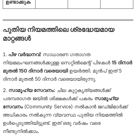
ഉണ്ടാക്കുക
പുതിയ നിയമത്തിലെ ശ്രദ്ധേയമായ
മാറ്റങ്ങൾ
പിഴ വർദ്ധനവ്:
സാധാരണ ഗതാഗത
നിയമലംഘനങ്ങൾക്കുള്ള സെറ്റിൽമെന്റ് പിഴകൾ
15 ദിനാർ
മുതൽ 150 ദിനാർ വരെയായി
ഉയർത്തി. മുൻപ് ഇത് 5
ദിനാർ മുതൽ 50 ദിനാർ വരെയായിരുന്നു.
സാമൂഹ്യ സേവനം:
ചില കുറ്റകൃത്യങ്ങൾക്ക്
പരമ്പരാഗത ജയിൽ ശിക്ഷകൾക്ക് പകരം
സാമൂഹ്യ
സേവനം
(Community Service) നൽകാൻ ജഡ്ജിമാർക്ക്
അധികാരം നൽകുന്ന വ്യവസ്ഥ പുതിയ നിയമത്തിൽ
ഉൾപ്പെടുത്തിയിട്ടുണ്ട്. ഇത് ഒരു വർഷം വരെ
നീണ്ടുനിൽക്കാം.