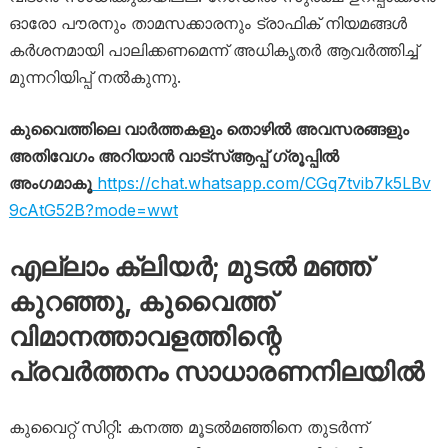
ഓരോ പൗരനും താമസക്കാരനും ട്രാഫിക് നിയമങ്ങൾ
കർശനമായി പാലിക്കണമെന്ന് അധികൃതർ ആവർത്തിച്ച്
മുന്നറിയിപ്പ് നൽകുന്നു.
കുവൈത്തിലെ വാർത്തകളും തൊഴിൽ അവസരങ്ങളും
അതിവേഗം അറിയാൻ വാട്സ്ആപ്പ് ഗ്രൂപ്പിൽ
അംഗമാകൂ
https://chat.whatsapp.com/CGq7tvib7k5LBv
9cAtG52B?mode=wwt
എല്ലാം ക്ലിയർ; മുടൽ മഞ്ഞ്
കുറഞ്ഞു, കുവൈത്ത്
വിമാനത്താവളത്തിന്റെ
പ്രവർത്തനം സാധാരണനിലയിൽ
കുവൈറ്റ് സിറ്റി: കനത്ത മൂടൽമഞ്ഞിനെ തുടർന്ന്