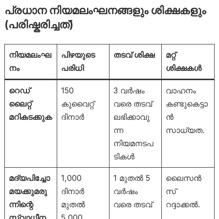
പ്രധാന നിയമലംഘനങ്ങളും ശിക്ഷകളും
(പരിഷ്കരിച്ചത്)
നിയമലംഘ
പിഴയുടെ
തടവ് ശിക്ഷ
മറ്റ്
നം
പരിധി
ശിക്ഷകൾ
റെഡ്
150
3 വർഷം
വാഹനം
ലൈറ്റ്
കുവൈറ്റ്
വരെ തടവ്
കണ്ടുകെട്ടാ
മറികടക്കുക
ദിനാർ
ലഭിക്കാവു
ൻ
ന്ന
സാധ്യത.
നിയമനടപ
ടികൾ
മദ്യപിച്ചോ
1,000
1 മുതൽ 5
ലൈസൻ
മയക്കുമരു
ദിനാർ
വർഷം
സ്
ന്നിന്റെ
മുതൽ
വരെ തടവ്
റദ്ദാക്കൽ.
സ്വാധീന
5,000