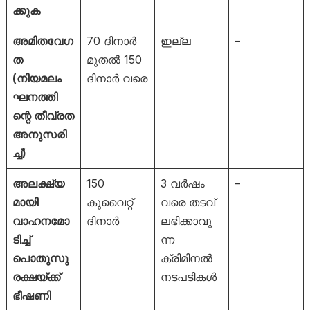
ക്കുക
അമിതവേഗ
70 ദിനാർ
ഇല്ല
–
ത
മുതൽ 150
(നിയമലം
ദിനാർ വരെ
ഘനത്തി
ന്റെ തീവ്രത
അനുസരി
ച്ച്)
അലക്ഷ്യ
150
3 വർഷം
–
മായി
കുവൈറ്റ്
വരെ തടവ്
വാഹനമോ
ദിനാർ
ലഭിക്കാവു
ടിച്ച്
ന്ന
പൊതുസു
ക്രിമിനൽ
രക്ഷയ്ക്ക്
നടപടികൾ
ഭീഷണി