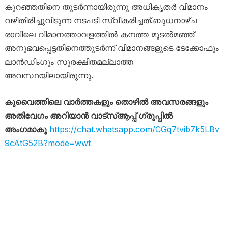
കുറഞ്ഞതിനെ തുടർന്നായിരുന്നു അധികൃതർ വിമാനം
വഴിതിരിച്ചുവിടുന്ന നടപടി സ്വീകരിച്ചത്.ബുധനാഴ്ച
രാവിലെ വിമാനത്താവളത്തിൽ കനത്ത മൂടൽമഞ്ഞ്
അനുഭവപ്പെട്ടതിനെത്തുടർന്ന് വിമാനങ്ങളുടെ ടേക്കോഫും
ലാൻഡിംഗും സുരക്ഷിതമല്ലാത്ത
അവസ്ഥയിലായിരുന്നു.
കുവൈത്തിലെ വാർത്തകളും തൊഴിൽ അവസരങ്ങളും
അതിവേഗം അറിയാൻ വാട്സ്ആപ്പ് ഗ്രൂപ്പിൽ
അംഗമാകൂ
https://chat.whatsapp.com/CGq7tvib7k5LBv
9cAtG52B?mode=wwt