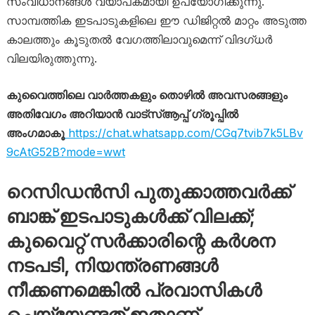
സംവിധാനങ്ങൾ വ്യാപകമായി ഉപയോഗിക്കുന്നു.
സാമ്പത്തിക ഇടപാടുകളിലെ ഈ ഡിജിറ്റൽ മാറ്റം അടുത്ത
കാലത്തും കൂടുതൽ വേഗത്തിലാവുമെന്ന് വിദഗ്ധർ
വിലയിരുത്തുന്നു.
കുവൈത്തിലെ വാർത്തകളും തൊഴിൽ അവസരങ്ങളും
അതിവേഗം അറിയാൻ വാട്സ്ആപ്പ് ഗ്രൂപ്പിൽ
അംഗമാകൂ
https://chat.whatsapp.com/CGq7tvib7k5LBv
9cAtG52B?mode=wwt
റെസിഡൻസി പുതുക്കാത്തവർക്ക്
ബാങ്ക് ഇടപാടുകൾക്ക് വിലക്ക്;
കുവൈറ്റ് സർക്കാരിന്റെ കർശന
നടപടി, നിയന്ത്രണങ്ങൾ
നീക്കണമെങ്കിൽ പ്രവാസികൾ
ചെയ്യേണ്ടത് ഇതാണ്