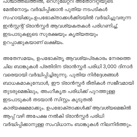
പശ്ചാത്തലത്തിൽ, റെഗുലേറ്ററി അതോറിറ്റിയുടെ
മേൽനോട്ടം വർദ്ധിപ്പിക്കാൻ പുതിയ നടപടികൾ
സഹായിക്കും.ഉപഭോക്താക്കൾക്കിടയിൽ വർദ്ധിച്ചുവരുന്ന
ഇൻസ്റ്റന്റ് ട്രാൻസ്ഫർ ആവശ്യകതകൾ പരിഗണിച്ച്,
ഇടപാടുകളുടെ സുരക്ഷയും കൃത്യതയും
ഉറപ്പാക്കുകയാണ് ലക്ഷ്യം.
അതേസമയം, ഉപഭോക്തൃ ആവശ്യപ്രകാരം നേരത്തെ
ചില ബാങ്കുകൾ പ്രതിദിന ട്രാൻസ്ഫർ പരിധി 3,000 ദിനാർ
വരെയായി വർദ്ധിപ്പിച്ചിരുന്നു. പുതിയ നിർദ്ദേശങ്ങൾ
ബാധകമാകുമ്പോൾ, ഈ ട്രാൻസ്ഫർ രീതികൾ സജീവമായി
തുടരുമെങ്കിലും, അംഗീകൃത പരിധിക്ക് പുറത്തുള്ള
ഇടപാടുകൾ തടയാൻ സിസ്റ്റം കൂടുതൽ
കാര്യക്ഷമമാക്കും. ഉപഭോക്താക്കൾക്ക് ആവശ്യമെങ്കിൽ
ആപ്പ് വഴി അപേക്ഷ നൽകി ട്രാൻസ്ഫർ പരിധി
വർദ്ധിപ്പിക്കാനുള്ള സംവിധാനം ബാങ്കുകൾ നിലനിർത്തും.