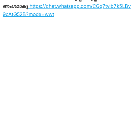
അംഗമാകൂ
https://chat.whatsapp.com/CGq7tvib7k5LBv
9cAtG52B?mode=wwt