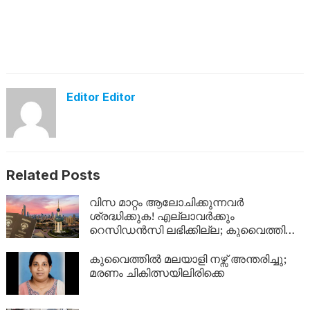
Editor Editor
Related Posts
വിസ മാറ്റം ആലോചിക്കുന്നവർ
ശ്രദ്ധിക്കുക! എല്ലാവർക്കും
റെസിഡൻസി ലഭിക്കില്ല; കുവൈത്തിന്റെ
നിർണായക വിശദീകരണം
കുവൈത്തിൽ മലയാളി നഴ്സ് അന്തരിച്ചു;
മരണം ചികിത്സയിലിരിക്കെ