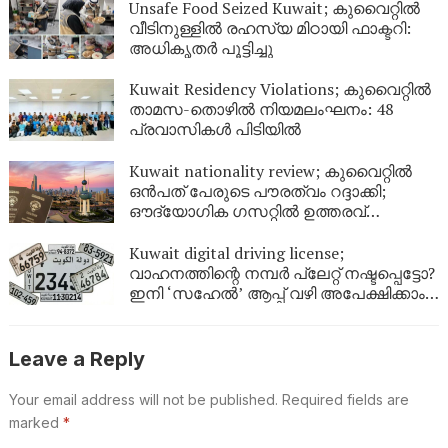
Unsafe Food Seized Kuwait; കുവൈറ്റിൽ
വീടിനുള്ളിൽ രഹസ്യ മിഠായി ഫാക്ടറി:
അധികൃതർ പൂട്ടിച്ചു
Kuwait Residency Violations; കുവൈറ്റിൽ
താമസ-തൊഴിൽ നിയമലംഘനം: 48
പ്രവാസികൾ പിടിയിൽ
Kuwait nationality review; കുവൈറ്റിൽ
ഒൻപത് പേരുടെ പൗരത്വം റദ്ദാക്കി;
ഔദ്യോഗിക ഗസറ്റിൽ ഉത്തരവ്
പുറത്തിറങ്ങി
Kuwait digital driving license;
വാഹനത്തിന്റെ നമ്പര്‍ പ്ലേറ്റ് നഷ്ടപ്പെട്ടോ?
ഇനി ‘സഹേൽ’ ആപ്പ് വഴി അപേക്ഷിക്കാം;
കുവൈറ്റിൽ പുതിയ ഡിജിറ്റൽ സേവനം
ഉടൻ
Leave a Reply
Your email address will not be published.
Required fields are
marked
*