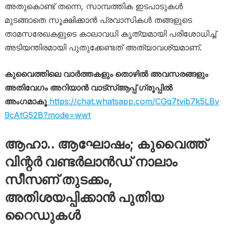
അതുകൊണ്ട് തന്നെ, സാമ്പത്തിക ഇടപാടുകൾ
മുടങ്ങാതെ സൂക്ഷിക്കാൻ പ്രവാസികൾ തങ്ങളുടെ
താമസരേഖകളുടെ കാലാവധി കൃത്യമായി പരിശോധിച്ച്
അടിയന്തിരമായി പുതുക്കേണ്ടത് അത്യാവശ്യമാണ്.
കുവൈത്തിലെ വാർത്തകളും തൊഴിൽ അവസരങ്ങളും
അതിവേഗം അറിയാൻ വാട്സ്ആപ്പ് ഗ്രൂപ്പിൽ
അംഗമാകൂ
https://chat.whatsapp.com/CGq7tvib7k5LBv
9cAtG52B?mode=wwt
ആഹാ.. ആഘോഷം; കുവൈത്ത്
വിന്റർ വണ്ടർലാൻഡ് നാലാം
സീസണ് തുടക്കം,
അതിശയപ്പിക്കാൻ പുതിയ
റൈഡുകൾ