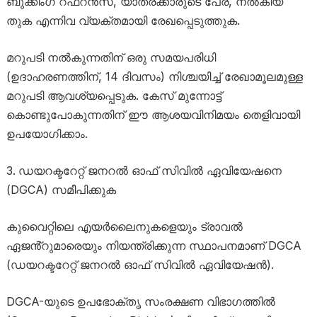
ബുക്കിംഗ് റഫറൻസ്, യാത്രക്കാരുടെ പേര്, നൽകിയ
തുക എന്നിവ വ്യക്തമായി രേഖപ്പെടുത്തുക.
മറുപടി നൽകുന്നതിന് ഒരു സമയപരിധി
(ഉദാഹരണത്തിന്, 14 ദിവസം) നിശ്ചയിച്ച് രേഖാമൂലമുള്ള
മറുപടി ആവശ്യപ്പെടുക. കേസ് മുന്നോട്ട്
കൊണ്ടുപോകുന്നതിന് ഈ ആശയവിനിമയം തെളിവായി
ഉപയോഗിക്കാം.
ഡയറക്ടറേറ്റ് ജനറൽ ഓഫ് സിവിൽ ഏവിയേഷനെ
(DGCA) സമീപിക്കുക
കുവൈറ്റിലെ എയർലൈനുകളെയും ട്രാവൽ
ഏജൻ്റുമാരെയും നിയന്ത്രിക്കുന്ന സ്ഥാപനമാണ് DGCA
(ഡയറക്ടറേറ്റ് ജനറൽ ഓഫ് സിവിൽ ഏവിയേഷൻ).
DGCA-യുടെ ഉപഭോക്തൃ സംരക്ഷണ വിഭാഗത്തിൽ