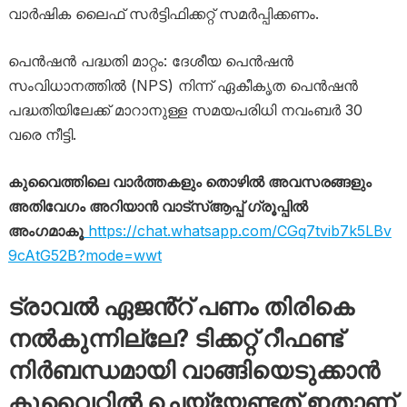
വാർഷിക ലൈഫ് സർട്ടിഫിക്കറ്റ് സമർപ്പിക്കണം.
പെൻഷൻ പദ്ധതി മാറ്റം: ദേശീയ പെൻഷൻ
സംവിധാനത്തിൽ (NPS) നിന്ന് ഏകീകൃത പെൻഷൻ
പദ്ധതിയിലേക്ക് മാറാനുള്ള സമയപരിധി നവംബർ 30
വരെ നീട്ടി.
കുവൈത്തിലെ വാർത്തകളും തൊഴിൽ അവസരങ്ങളും
അതിവേഗം അറിയാൻ വാട്സ്ആപ്പ് ഗ്രൂപ്പിൽ
അംഗമാകൂ
https://chat.whatsapp.com/CGq7tvib7k5LBv
9cAtG52B?mode=wwt
ട്രാവൽ ഏജൻ്റ് പണം തിരികെ
നൽകുന്നില്ലേ? ടിക്കറ്റ് റീഫണ്ട്
നിർബന്ധമായി വാങ്ങിയെടുക്കാൻ
കുവൈറ്റിൽ ചെയ്യേണ്ടത് ഇതാണ്