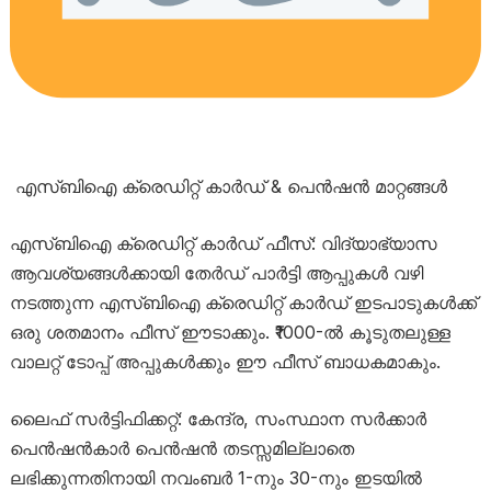
എസ്ബിഐ ക്രെഡിറ്റ് കാർഡ് & പെൻഷൻ മാറ്റങ്ങൾ
എസ്ബിഐ ക്രെഡിറ്റ് കാർഡ് ഫീസ്: വിദ്യാഭ്യാസ
ആവശ്യങ്ങൾക്കായി തേർഡ് പാർട്ടി ആപ്പുകൾ വഴി
നടത്തുന്ന എസ്ബിഐ ക്രെഡിറ്റ് കാർഡ് ഇടപാടുകൾക്ക്
ഒരു ശതമാനം ഫീസ് ഈടാക്കും. ₹1000-ൽ കൂടുതലുള്ള
വാലറ്റ് ടോപ്പ് അപ്പുകൾക്കും ഈ ഫീസ് ബാധകമാകും.
ലൈഫ് സർട്ടിഫിക്കറ്റ്: കേന്ദ്ര, സംസ്ഥാന സർക്കാർ
പെൻഷൻകാർ പെൻഷൻ തടസ്സമില്ലാതെ
ലഭിക്കുന്നതിനായി നവംബർ 1-നും 30-നും ഇടയിൽ