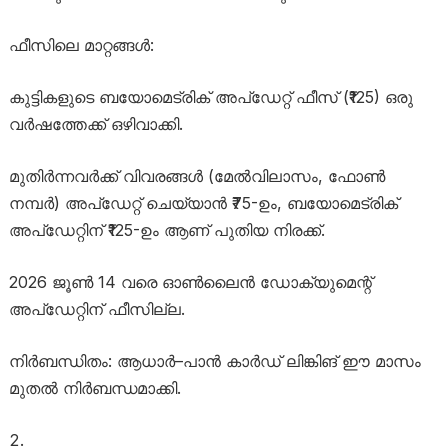
ഫീസിലെ മാറ്റങ്ങൾ:
കുട്ടികളുടെ ബയോമെട്രിക് അപ്ഡേറ്റ് ഫീസ് (₹125) ഒരു
വർഷത്തേക്ക് ഒഴിവാക്കി.
മുതിർന്നവർക്ക് വിവരങ്ങൾ (മേൽവിലാസം, ഫോൺ
നമ്പർ) അപ്ഡേറ്റ് ചെയ്യാൻ ₹75-ഉം, ബയോമെട്രിക്
അപ്ഡേറ്റിന് ₹125-ഉം ആണ് പുതിയ നിരക്ക്.
2026 ജൂൺ 14 വരെ ഓൺലൈൻ ഡോക്യുമെന്റ്
അപ്ഡേറ്റിന് ഫീസില്ല.
നിർബന്ധിതം: ആധാർ–പാൻ കാർഡ് ലിങ്കിങ് ഈ മാസം
മുതൽ നിർബന്ധമാക്കി.