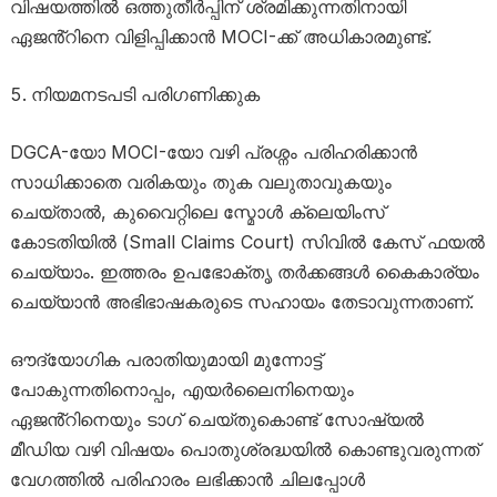
വിഷയത്തിൽ ഒത്തുതീർപ്പിന് ശ്രമിക്കുന്നതിനായി
ഏജൻ്റിനെ വിളിപ്പിക്കാൻ MOCI-ക്ക് അധികാരമുണ്ട്.
നിയമനടപടി പരിഗണിക്കുക
DGCA-യോ MOCI-യോ വഴി പ്രശ്നം പരിഹരിക്കാൻ
സാധിക്കാതെ വരികയും തുക വലുതാവുകയും
ചെയ്താൽ, കുവൈറ്റിലെ സ്മോൾ ക്ലെയിംസ്
കോടതിയിൽ (Small Claims Court) സിവിൽ കേസ് ഫയൽ
ചെയ്യാം. ഇത്തരം ഉപഭോക്തൃ തർക്കങ്ങൾ കൈകാര്യം
ചെയ്യാൻ അഭിഭാഷകരുടെ സഹായം തേടാവുന്നതാണ്.
ഔദ്യോഗിക പരാതിയുമായി മുന്നോട്ട്
പോകുന്നതിനൊപ്പം, എയർലൈനിനെയും
ഏജൻ്റിനെയും ടാഗ് ചെയ്തുകൊണ്ട് സോഷ്യൽ
മീഡിയ വഴി വിഷയം പൊതുശ്രദ്ധയിൽ കൊണ്ടുവരുന്നത്
വേഗത്തിൽ പരിഹാരം ലഭിക്കാൻ ചിലപ്പോൾ