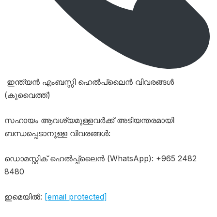
ഇന്ത്യൻ എംബസ്സി ഹെൽപ്‌ലൈൻ വിവരങ്ങൾ
(കുവൈത്ത്)
സഹായം ആവശ്യമുള്ളവർക്ക് അടിയന്തരമായി
ബന്ധപ്പെടാനുള്ള വിവരങ്ങൾ:
ഡൊമസ്റ്റിക് ഹെൽപ്പ്‌ലൈൻ (WhatsApp): +965 2482
8480
ഇമെയിൽ:
[email protected]