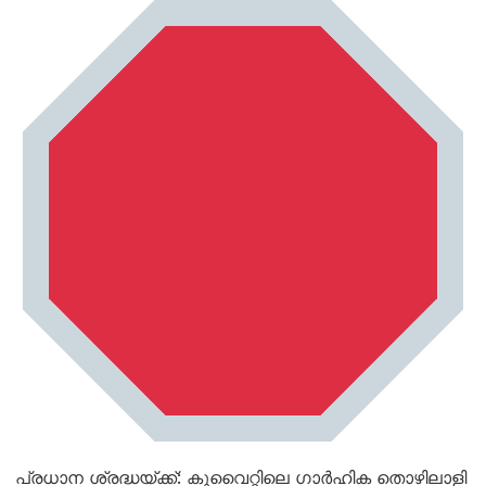
പ്രധാന ശ്രദ്ധയ്ക്ക്: കുവൈറ്റിലെ ഗാർഹിക തൊഴിലാളി