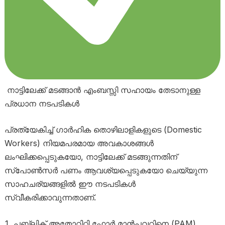
നാട്ടിലേക്ക് മടങ്ങാൻ എംബസ്സി സഹായം തേടാനുള്ള
പ്രധാന നടപടികൾ
പ്രത്യേകിച്ച് ഗാർഹിക തൊഴിലാളികളുടെ (Domestic
Workers) നിയമപരമായ അവകാശങ്ങൾ
ലംഘിക്കപ്പെടുകയോ, നാട്ടിലേക്ക് മടങ്ങുന്നതിന്
സ്പോൺസർ പണം ആവശ്യപ്പെടുകയോ ചെയ്യുന്ന
സാഹചര്യങ്ങളിൽ ഈ നടപടികൾ
സ്വീകരിക്കാവുന്നതാണ്.
പബ്ലിക് അതോറിറ്റി ഫോർ മാൻപവറിനെ (PAM)