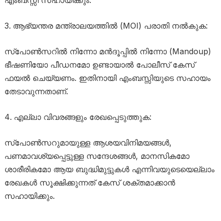
എംബസ്സി സഹായിക്കും.
ആഭ്യന്തര മന്ത്രാലയത്തിൽ (MOI) പരാതി നൽകുക:
സ്പോൺസറിൽ നിന്നോ മൻദൂപ്പിൽ നിന്നോ (Mandoup)
ഭീഷണിയോ പീഡനമോ ഉണ്ടായാൽ പോലീസ് കേസ്
ഫയൽ ചെയ്യണം. ഇതിനായി എംബസ്സിയുടെ സഹായം
തേടാവുന്നതാണ്.
എല്ലാ വിവരങ്ങളും രേഖപ്പെടുത്തുക:
സ്പോൺസറുമായുള്ള ആശയവിനിമയങ്ങൾ,
പണമാവശ്യപ്പെട്ടുള്ള സന്ദേശങ്ങൾ, മാനസികമോ
ശാരീരികമോ ആയ ബുദ്ധിമുട്ടുകൾ എന്നിവയുടെയെല്ലാം
രേഖകൾ സൂക്ഷിക്കുന്നത് കേസ് ശക്തമാക്കാൻ
സഹായിക്കും.