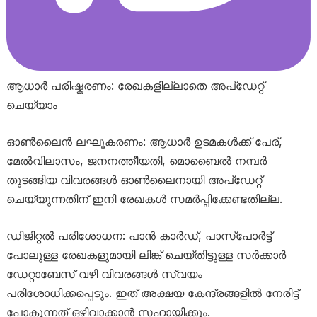
ആധാർ പരിഷ്കരണം: രേഖകളില്ലാതെ അപ്ഡേറ്റ്
ചെയ്യാം
ഓൺലൈൻ ലഘൂകരണം: ആധാർ ഉടമകൾക്ക് പേര്,
മേൽവിലാസം, ജനനത്തീയതി, മൊബൈൽ നമ്പർ
തുടങ്ങിയ വിവരങ്ങൾ ഓൺലൈനായി അപ്ഡേറ്റ്
ചെയ്യുന്നതിന് ഇനി രേഖകൾ സമർപ്പിക്കേണ്ടതില്ല.
ഡിജിറ്റൽ പരിശോധന: പാൻ കാർഡ്, പാസ്‌പോർട്ട്
പോലുള്ള രേഖകളുമായി ലിങ്ക് ചെയ്തിട്ടുള്ള സർക്കാർ
ഡേറ്റാബേസ് വഴി വിവരങ്ങൾ സ്വയം
പരിശോധിക്കപ്പെടും. ഇത് അക്ഷയ കേന്ദ്രങ്ങളിൽ നേരിട്ട്
പോകുന്നത് ഒഴിവാക്കാൻ സഹായിക്കും.