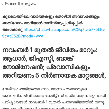
പ്രവാസി സമൂഹം.
കുവൈത്തിലെ വാർത്തകളും തൊഴിൽ അവസരങ്ങളും
അതിവേഗം അറിയാൻ വാട്സ്ആപ്പ് ഗ്രൂപ്പിൽ
അംഗമാകൂ
https://chat.whatsapp.com/CGq7tvib7k5LBv
9cAtG52B?mode=wwt
നവംബർ 1 മുതൽ ജീവിതം മാറും:
ആധാർ, ജിഎസ്ടി, ബാങ്ക്
നോമിനേഷൻ; പ്രവാസികളും
അറിയണം 5 നിർണായക മാറ്റങ്ങൾ,
ദേശീയം: രാജ്യത്തെ സാധാരണ പൗരന്മാരുടെ
ദൈനംദിന ജീവിതത്തെ നേരിട്ട് സ്വാധീനിക്കുന്ന ഒട്ടനവധി
പരിഷ്കാരങ്ങൾ നവംബർ 1 മുതൽ പ്രാബല്യത്തിൽ വന്നു.
ആധാർ വിവരങ്ങൾ പുതുക്കുന്നതിലെ എളുപ്പം മുതൽ