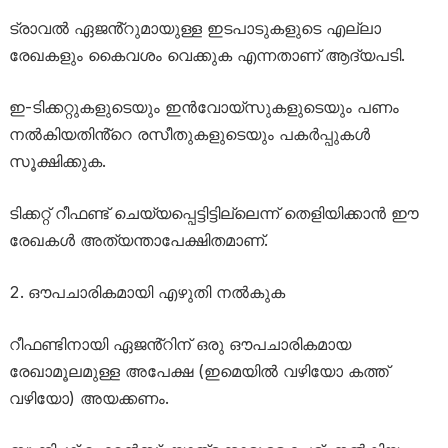
ട്രാവൽ ഏജൻ്റുമായുള്ള ഇടപാടുകളുടെ എല്ലാ
രേഖകളും കൈവശം വെക്കുക എന്നതാണ് ആദ്യപടി.
ഇ-ടിക്കറ്റുകളുടെയും ഇൻവോയ്സുകളുടെയും പണം
നൽകിയതിൻ്റെ രസീതുകളുടെയും പകർപ്പുകൾ
സൂക്ഷിക്കുക.
ടിക്കറ്റ് റീഫണ്ട് ചെയ്യപ്പെട്ടിട്ടില്ലെന്ന് തെളിയിക്കാൻ ഈ
രേഖകൾ അത്യന്താപേക്ഷിതമാണ്.
ഔപചാരികമായി എഴുതി നൽകുക
റീഫണ്ടിനായി ഏജൻ്റിന് ഒരു ഔപചാരികമായ
രേഖാമൂലമുള്ള അപേക്ഷ (ഇമെയിൽ വഴിയോ കത്ത്
വഴിയോ) അയക്കണം.