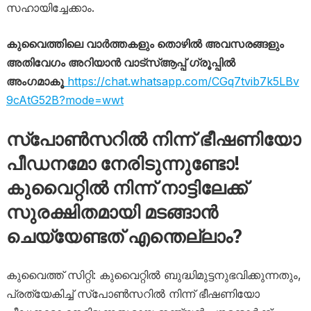
സഹായിച്ചേക്കാം.
കുവൈത്തിലെ വാർത്തകളും തൊഴിൽ അവസരങ്ങളും
അതിവേഗം അറിയാൻ വാട്സ്ആപ്പ് ഗ്രൂപ്പിൽ
അംഗമാകൂ
https://chat.whatsapp.com/CGq7tvib7k5LBv
9cAtG52B?mode=wwt
സ്പോൺസറിൽ നിന്ന് ഭീഷണിയോ
പീഡനമോ നേരിടുന്നുണ്ടോ!
കുവൈറ്റിൽ നിന്ന് നാട്ടിലേക്ക്
സുരക്ഷിതമായി മടങ്ങാൻ
ചെയ്യേണ്ടത് എന്തെല്ലാം?
കുവൈത്ത് സിറ്റി: കുവൈറ്റിൽ ബുദ്ധിമുട്ടനുഭവിക്കുന്നതും,
പ്രത്യേകിച്ച് സ്പോൺസറിൽ നിന്ന് ഭീഷണിയോ