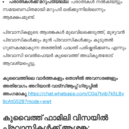
പരാതികൾക്ക് മറുപടിയില്ല:
പരാതികൾ നൽകിയിട്ടും
സമയബന്ധിതമായി മറുപടി ലഭിക്കുന്നില്ലെന്നും
ആക്ഷേപമുണ്ട്.
പ്രവാസികളുടെ ആശങ്കകൾ മുഖവിലക്കെടുത്ത്, മുഴുവൻ
പ്രവാസികൾക്കും മുൻ പ്രവാസികൾക്കും കൂടുതൽ
ഗുണകരമാകുന്ന തരത്തിൽ പദ്ധതി പരിഷ്കരിക്കണം
എന്നും
പ്രവാസി വെൽഫെയർ കുവൈത്ത് അധികൃതരോട്
ആവശ്യപ്പെട്ടു.
കുവൈത്തിലെ വാർത്തകളും തൊഴിൽ അവസരങ്ങളും
അതിവേഗം അറിയാൻ വാട്സ്ആപ്പ് ഗ്രൂപ്പിൽ
അംഗമാകൂ
https://chat.whatsapp.com/CGq7tvib7k5LBv
9cAtG52B?mode=wwt
കുവൈത്ത് ഫാമിലി വിസയിൽ
പ്രവാസികൾക്ക് ആശങ്ക: