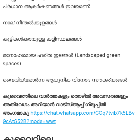
പ്രധാന ആകർഷണങ്ങൾ ഇവയാണ്:
നാല് നീന്തൽക്കുളങ്ങൾ
കുട്ടികൾക്കായുള്ള കളിസ്ഥലങ്ങൾ
മനോഹരമായ ഹരിത ഇടങ്ങൾ (Landscaped green
spaces)
വൈവിധ്യമാർന്ന ആധുനിക വിനോദ സൗകര്യങ്ങൾ
കുവൈത്തിലെ വാർത്തകളും തൊഴിൽ അവസരങ്ങളും
അതിവേഗം അറിയാൻ വാട്സ്ആപ്പ് ഗ്രൂപ്പിൽ
അംഗമാകൂ
https://chat.whatsapp.com/CGq7tvib7k5LBv
9cAtG52B?mode=wwt
കുവൈറ്റിലെ