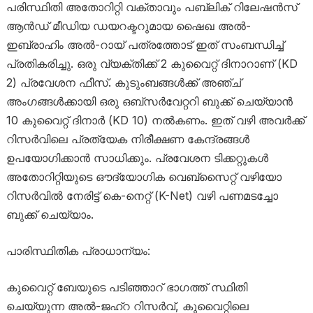
പരിസ്ഥിതി അതോറിറ്റി വക്താവും പബ്ലിക് റിലേഷൻസ്
ആൻഡ് മീഡിയ ഡയറക്ടറുമായ ഷൈഖ അൽ-
ഇബ്രാഹിം അൽ-റായ് പത്രത്തോട് ഇത് സംബന്ധിച്ച്
പ്രതികരിച്ചു. ഒരു വ്യക്തിക്ക് 2 കുവൈറ്റ് ദിനാറാണ് (KD
2) പ്രവേശന ഫീസ്. കുടുംബങ്ങൾക്ക് അഞ്ച്
അംഗങ്ങൾക്കായി ഒരു ഒബ്‌സർവേറ്ററി ബുക്ക് ചെയ്യാൻ
10 കുവൈറ്റ് ദിനാർ (KD 10) നൽകണം. ഇത് വഴി അവർക്ക്
റിസർവിലെ പ്രത്യേക നിരീക്ഷണ കേന്ദ്രങ്ങൾ
ഉപയോഗിക്കാൻ സാധിക്കും. പ്രവേശന ടിക്കറ്റുകൾ
അതോറിറ്റിയുടെ ഔദ്യോഗിക വെബ്സൈറ്റ് വഴിയോ
റിസർവിൽ നേരിട്ട് കെ-നെറ്റ് (K-Net) വഴി പണമടച്ചോ
ബുക്ക് ചെയ്യാം.
പാരിസ്ഥിതിക പ്രാധാന്യം:
കുവൈറ്റ് ബേയുടെ പടിഞ്ഞാറ് ഭാഗത്ത് സ്ഥിതി
ചെയ്യുന്ന അൽ-ജഹ്‌റ റിസർവ്, കുവൈറ്റിലെ