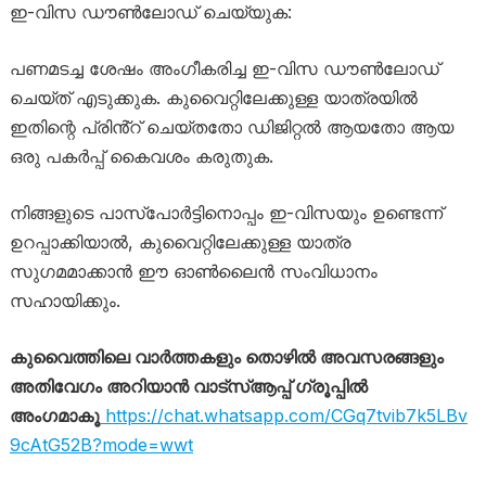
ഇ-വിസ ഡൗൺലോഡ് ചെയ്യുക:
പണമടച്ച ശേഷം അംഗീകരിച്ച ഇ-വിസ ഡൗൺലോഡ്
ചെയ്ത് എടുക്കുക. കുവൈറ്റിലേക്കുള്ള യാത്രയിൽ
ഇതിന്റെ പ്രിൻ്റ് ചെയ്തതോ ഡിജിറ്റൽ ആയതോ ആയ
ഒരു പകർപ്പ് കൈവശം കരുതുക.
നിങ്ങളുടെ പാസ്‌പോർട്ടിനൊപ്പം ഇ-വിസയും ഉണ്ടെന്ന്
ഉറപ്പാക്കിയാൽ, കുവൈറ്റിലേക്കുള്ള യാത്ര
സുഗമമാക്കാൻ ഈ ഓൺലൈൻ സംവിധാനം
സഹായിക്കും.
കുവൈത്തിലെ വാർത്തകളും തൊഴിൽ അവസരങ്ങളും
അതിവേഗം അറിയാൻ വാട്സ്ആപ്പ് ഗ്രൂപ്പിൽ
അംഗമാകൂ
https://chat.whatsapp.com/CGq7tvib7k5LBv
9cAtG52B?mode=wwt