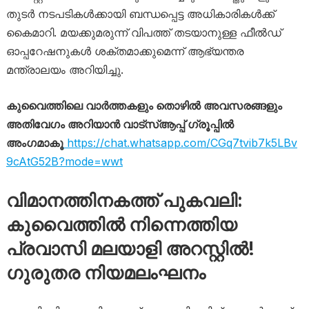
തുടർ നടപടികൾക്കായി ബന്ധപ്പെട്ട അധികാരികൾക്ക്
കൈമാറി. മയക്കുമരുന്ന് വിപത്ത് തടയാനുള്ള ഫീൽഡ്
ഓപ്പറേഷനുകൾ ശക്തമാക്കുമെന്ന് ആഭ്യന്തര
മന്ത്രാലയം അറിയിച്ചു.
കുവൈത്തിലെ വാർത്തകളും തൊഴിൽ അവസരങ്ങളും
അതിവേഗം അറിയാൻ വാട്സ്ആപ്പ് ഗ്രൂപ്പിൽ
അംഗമാകൂ
https://chat.whatsapp.com/CGq7tvib7k5LBv
9cAtG52B?mode=wwt
വിമാനത്തിനകത്ത് പുകവലി:
കുവൈത്തിൽ നിന്നെത്തിയ
പ്രവാസി മലയാളി അറസ്റ്റിൽ!
ഗുരുതര നിയമലംഘനം