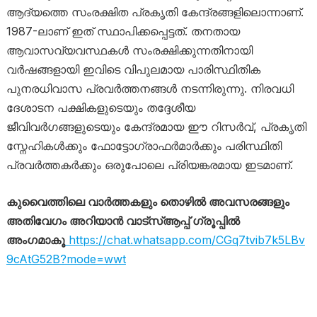
ആദ്യത്തെ സംരക്ഷിത പ്രകൃതി കേന്ദ്രങ്ങളിലൊന്നാണ്.
1987-ലാണ് ഇത് സ്ഥാപിക്കപ്പെട്ടത്. തനതായ
ആവാസവ്യവസ്ഥകൾ സംരക്ഷിക്കുന്നതിനായി
വർഷങ്ങളായി ഇവിടെ വിപുലമായ പാരിസ്ഥിതിക
പുനരധിവാസ പ്രവർത്തനങ്ങൾ നടന്നിരുന്നു. നിരവധി
ദേശാടന പക്ഷികളുടെയും തദ്ദേശീയ
ജീവിവർഗങ്ങളുടെയും കേന്ദ്രമായ ഈ റിസർവ്, പ്രകൃതി
സ്നേഹികൾക്കും ഫോട്ടോഗ്രാഫർമാർക്കും പരിസ്ഥിതി
പ്രവർത്തകർക്കും ഒരുപോലെ പ്രിയങ്കരമായ ഇടമാണ്.
കുവൈത്തിലെ വാർത്തകളും തൊഴിൽ അവസരങ്ങളും
അതിവേഗം അറിയാൻ വാട്സ്ആപ്പ് ഗ്രൂപ്പിൽ
അംഗമാകൂ
https://chat.whatsapp.com/CGq7tvib7k5LBv
9cAtG52B?mode=wwt