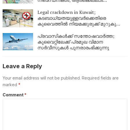
നിബന്ധനകൾ; ആർക്കെല്ലാം
അപേക്ഷിക്കാം?
Legal crackdown in Kuwait;
കടബാധ്യതയുള്ളവർക്കെതിരെ
കുവൈത്തിൽ നിയമക്കുരുക്ക് മുറുകുന്നു;
ജൂണിൽ മാത്രം 4,357 പേർക്ക്
യാത്രാവിലക്ക്
പ്രവാസികൾക്ക് സന്തോഷവാർത്ത;
കുവൈറ്റിലേക്ക് പ്രമുഖ വിമാന
സർവീസുകൾ പുനരാരംഭിക്കുന്നു
Leave a Reply
Your email address will not be published.
Required fields are
marked
*
Comment
*