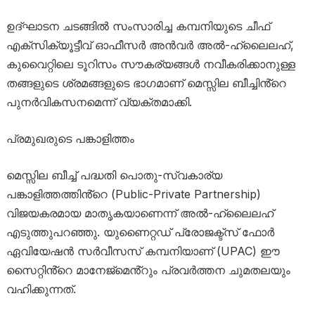
ഉദ്ഘാടന ചടങ്ങിൽ സംസാരിച്ച കമ്പനിയുടെ ചീഫ്
എക്സിക്യൂട്ടീവ് ഓഫീസർ അൻവർ അൽ-ഹ്ലൈലഹ്,
കുവൈറ്റിലെ ടൂറിസം സൗകര്യങ്ങൾ നവീകരിക്കാനുള്ള
തങ്ങളുടെ ശ്രമങ്ങളുടെ ഭാഗമാണ് മെസ്സില ബീച്ചിൻ്റെ
പുനർവികസനമെന്ന് വ്യക്തമാക്കി.
പ്രമുഖരുടെ പങ്കാളിത്തം
മെസ്സില ബീച്ച് പദ്ധതി പൊതു-സ്വകാര്യ
പങ്കാളിത്തത്തിൻ്റെ (Public-Private Partnership)
വിജയകരമായ മാതൃകയാണെന്ന് അൽ-ഹ്ലൈലഹ്
എടുത്തുപറഞ്ഞു. യുണൈറ്റഡ് പ്രോജക്ട്സ് ഫോർ
ഏവിയേഷൻ സർവീസസ് കമ്പനിയാണ് (UPAC) ഈ
സൈറ്റിൻ്റെ മാനേജ്മെൻ്റും പ്രവർത്തന ചുമതലയും
വഹിക്കുന്നത്.