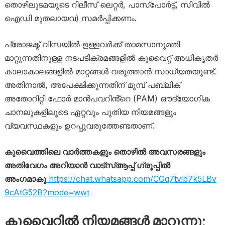
തൊഴിലുടമയുടെ റിലീസ് ലെറ്റർ, പാസ്പോർട്ട്, സിവിൽ
ഐഡി മുതലായവ) സമർപ്പിക്കണം.
പ്രോജക്ട് വിസയിൽ ഉള്ളവർക്ക് താമസാനുമതി
മാറ്റുന്നതിനുള്ള നടപടിക്രമങ്ങളിൽ കുവൈറ്റ് അധികൃതർ
കാലാകാലങ്ങളിൽ മാറ്റങ്ങൾ വരുത്താൻ സാധ്യതയുണ്ട്.
അതിനാൽ, അപേക്ഷിക്കുന്നതിന് മുമ്പ് പബ്ലിക്
അതോറിറ്റി ഫോർ മാൻപവറിൻ്റെ (PAM) ഔദ്യോഗിക
ചാനലുകളിലൂടെ ഏറ്റവും പുതിയ നിയമങ്ങളും
വ്യവസ്ഥകളും ഉറപ്പുവരുത്തേണ്ടതാണ്.
കുവൈത്തിലെ വാർത്തകളും തൊഴിൽ അവസരങ്ങളും
അതിവേഗം അറിയാൻ വാട്സ്ആപ്പ് ഗ്രൂപ്പിൽ
അംഗമാകൂ
https://chat.whatsapp.com/CGq7tvib7k5LBv
9cAtG52B?mode=wwt
കുവൈറ്റിൽ നിയമങ്ങൾ മാറുന്നു;