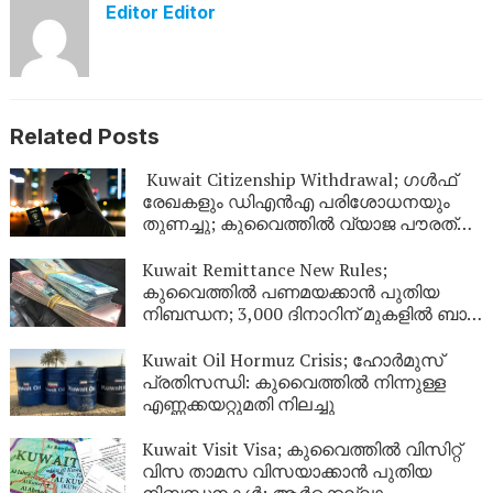
Editor Editor
Related Posts
Kuwait Citizenship Withdrawal; ഗൾഫ്
രേഖകളും ഡിഎൻഎ പരിശോധനയും
തുണച്ചു; കുവൈത്തിൽ വ്യാജ പൗരത്വം
നേടിയ 344 പേർ പുറത്ത്
Kuwait Remittance New Rules;
കുവൈത്തിൽ പണമയക്കാൻ പുതിയ
നിബന്ധന; 3,000 ദിനാറിന് മുകളിൽ ബാങ്ക്
സ്റ്റേറ്റ്‌മെന്റ് നിർബന്ധം
Kuwait Oil Hormuz Crisis; ഹോർമുസ്
പ്രതിസന്ധി: കുവൈത്തിൽ നിന്നുള്ള
എണ്ണക്കയറ്റുമതി നിലച്ചു
Kuwait Visit Visa; കുവൈത്തിൽ വിസിറ്റ്
വിസ താമസ വിസയാക്കാൻ പുതിയ