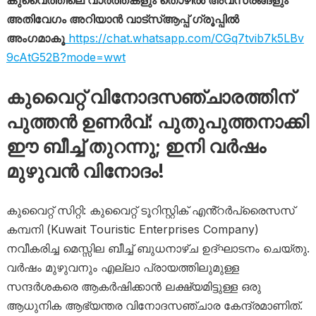
കുവൈത്തിലെ വാർത്തകളും തൊഴിൽ അവസരങ്ങളും
അതിവേഗം അറിയാൻ വാട്സ്ആപ്പ് ഗ്രൂപ്പിൽ
അംഗമാകൂ
https://chat.whatsapp.com/CGq7tvib7k5LBv
9cAtG52B?mode=wwt
കുവൈറ്റ് വിനോദസഞ്ചാരത്തിന്
പുത്തൻ ഉണർവ്: പുതുപുത്തനാക്കി
ഈ ബീച്ച് തുറന്നു; ഇനി വർഷം
മുഴുവൻ വിനോദം!
കുവൈറ്റ് സിറ്റി: കുവൈറ്റ് ടൂറിസ്റ്റിക് എൻ്റർപ്രൈസസ്
കമ്പനി (Kuwait Touristic Enterprises Company)
നവീകരിച്ച മെസ്സില ബീച്ച് ബുധനാഴ്ച ഉദ്ഘാടനം ചെയ്തു.
വർഷം മുഴുവനും എല്ലാ പ്രായത്തിലുമുള്ള
സന്ദർശകരെ ആകർഷിക്കാൻ ലക്ഷ്യമിട്ടുള്ള ഒരു
ആധുനിക ആഭ്യന്തര വിനോദസഞ്ചാര കേന്ദ്രമാണിത്.