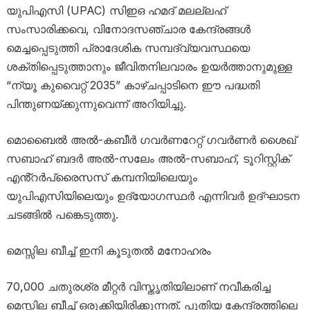
യുപിഎസി (UPAC) സിഇഒ ഹമദ് മലല്ലഹ്
സംസാരിക്കവെ, വിനോദസഞ്ചാര കേന്ദ്രങ്ങൾ
മെച്ചപ്പെടുത്തി പ്രാദേശിക സമ്പദ്‌വ്യവസ്ഥയെ
ശക്തിപ്പെടുത്താനും ജീവിതനിലവാരം ഉയർത്താനുമുള്ള
“ന്യൂ കുവൈറ്റ് 2035” കാഴ്ചപ്പാടിനെ ഈ പദ്ധതി
പിന്തുണയ്ക്കുന്നുവെന്ന് അറിയിച്ചു.
മൊബൈൽ അൽ-കബീർ ഗവർണറേറ്റ് ഗവർണർ ശൈഖ്
സബാഹ് ബദർ അൽ-സലേം അൽ-സബാഹ്, ടൂറിസ്റ്റിക്
എൻ്റർപ്രൈസസ് കമ്പനിയിലെയും
യുപിഎസിയിലെയും ഉദ്യോഗസ്ഥർ എന്നിവർ ഉദ്ഘാടന
ചടങ്ങിൽ പങ്കെടുത്തു.
മെസ്സില ബീച്ച് ഇനി കൂടുതൽ മനോഹരം
70,000 ചതുരശ്ര മീറ്റർ വിസ്തൃതിയിലാണ് നവീകരിച്ച
മെസ്സില ബീച്ച് ഒരുക്കിയിരിക്കുന്നത്. പുതിയ കേന്ദ്രത്തിലെ