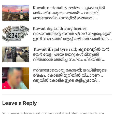
Kuwait nationality review; കുവൈറ്റിൽ
ഒൻപത് പേരുടെ പൗരത്വം റദ്ദാക്കി;
ഔദ്യോഗിക ഗസറ്റിൽ ഉത്തരവ്
പുറത്തിറങ്ങി
Kuwait digital driving license;
വാഹനത്തിന്റെ നമ്പര്‍ പ്ലേറ്റ് നഷ്ടപ്പെട്ടോ?
ഇനി ‘സഹേൽ’ ആപ്പ് വഴി അപേക്ഷിക്കാം;
കുവൈറ്റിൽ പുതിയ ഡിജിറ്റൽ സേവനം
ഉടൻ
Kuwait illegal tyre raid; കുവൈറ്റിൽ വൻ
ടയർ വേട്ട; പഴയ ടയറുകൾ മിനുക്കി
വിൽക്കാൻ ശ്രമിച്ച സംഘം പിടിയിൽ,
പിടിച്ചെടുത്തത് ആയിരത്തിലധികം
ടയറുകൾ
സ്വന്തമായൊരു കോടതി; ജഡ്ജിയുടെ
വേഷം, കോടതി മുറിയിൽ വിചാരണ…
ഒടുവിൽ കോടികളുടെ തട്ടിപ്പുമായി
യുവാവ് പിടിയിൽ!
Leave a Reply
Your email address will not be published.
Required fields are