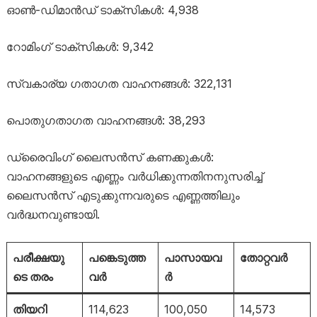
ഓൺ-ഡിമാൻഡ് ടാക്സികൾ: 4,938
റോമിംഗ് ടാക്സികൾ: 9,342
സ്വകാര്യ ഗതാഗത വാഹനങ്ങൾ: 322,131
പൊതുഗതാഗത വാഹനങ്ങൾ: 38,293
ഡ്രൈവിംഗ് ലൈസൻസ് കണക്കുകൾ:
വാഹനങ്ങളുടെ എണ്ണം വർധിക്കുന്നതിനനുസരിച്ച്
ലൈസൻസ് എടുക്കുന്നവരുടെ എണ്ണത്തിലും
വർദ്ധനവുണ്ടായി.
പരീക്ഷയു
പങ്കെടുത്ത
പാസായവ
തോറ്റവർ
ടെ തരം
വർ
ർ
തിയറി
114,623
100,050
14,573