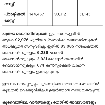
ടെസ്റ്റ്
പ്രാക്ടിക്കൽ
144,457
93,312
51,145
ടെസ്റ്റ്
പുതിയ ലൈസൻസുകൾ:
ഈ കാലയളവിൽ
ആകെ
92,976
പുതിയ ഡ്രൈവിംഗ് ലൈസൻസുകൾ
അധികൃതർ അനുവദിച്ചു. ഇതിൽ
83,085
സ്പെഷ്യൽ
ലൈസൻസുകളും,
6,286
ജനറൽ
ലൈസൻസുകളും,
2,931
മോട്ടോർ സൈക്കിൾ
ലൈസൻസുകളും,
674
കൺസ്ട്രക്ഷൻ വാഹന
ലൈസൻസുകളും ഉൾപ്പെടുന്നു.
ഈ വാഹനപ്പെരുപ്പം കുവൈറ്റിലെ ഗതാഗത മേഖലയിൽ
കൂടുതൽ വെല്ലുവിളികൾ ഉയർത്താൻ സാധ്യതയുണ്ട്.
കുവൈത്തിലെ വാർത്തകളും തൊഴിൽ അവസരങ്ങളും