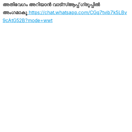
അതിവേഗം അറിയാൻ വാട്സ്ആപ്പ് ഗ്രൂപ്പിൽ
അംഗമാകൂ
https://chat.whatsapp.com/CGq7tvib7k5LBv
9cAtG52B?mode=wwt