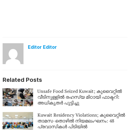
Editor Editor
Related Posts
Unsafe Food Seized Kuwait; കുവൈറ്റിൽ
വീടിനുള്ളിൽ രഹസ്യ മിഠായി ഫാക്ടറി:
അധികൃതർ പൂട്ടിച്ചു
Kuwait Residency Violations; കുവൈറ്റിൽ
താമസ-തൊഴിൽ നിയമലംഘനം: 48
പ്രവാസികൾ പിടിയിൽ