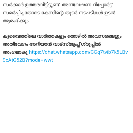
സർക്കാർ ഉത്തരവിട്ടിട്ടുണ്ട്. അന്വേഷണ റിപ്പോർട്ട്
സമർപ്പിച്ചതോടെ കേസിന്റെ തുടർ നടപടികൾ ഉടൻ
ആരംഭിക്കും.
കുവൈത്തിലെ വാർത്തകളും തൊഴിൽ അവസരങ്ങളും
അതിവേഗം അറിയാൻ വാട്സ്ആപ്പ് ഗ്രൂപ്പിൽ
അംഗമാകൂ
https://chat.whatsapp.com/CGq7tvib7k5LBv
9cAtG52B?mode=wwt