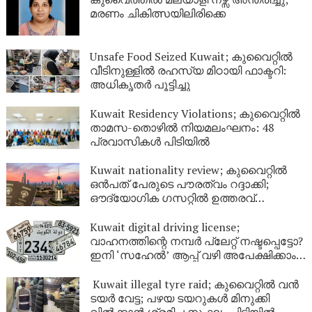
മരണം ചികിത്സയിലിരിക്കെ
Unsafe Food Seized Kuwait; കുവൈറ്റിൽ
വീടിനുള്ളിൽ രഹസ്യ മിഠായി ഫാക്ടറി:
അധികൃതർ പൂട്ടിച്ചു
Kuwait Residency Violations; കുവൈറ്റിൽ
താമസ-തൊഴിൽ നിയമലംഘനം: 48
പ്രവാസികൾ പിടിയിൽ
Kuwait nationality review; കുവൈറ്റിൽ
ഒൻപത് പേരുടെ പൗരത്വം റദ്ദാക്കി;
ഔദ്യോഗിക ഗസറ്റിൽ ഉത്തരവ്
പുറത്തിറങ്ങി
Kuwait digital driving license;
വാഹനത്തിന്റെ നമ്പര്‍ പ്ലേറ്റ് നഷ്ടപ്പെട്ടോ?
ഇനി ‘സഹേൽ’ ആപ്പ് വഴി അപേക്ഷിക്കാം;
കുവൈറ്റിൽ പുതിയ ഡിജിറ്റൽ സേവനം
ഉടൻ
Kuwait illegal tyre raid; കുവൈറ്റിൽ വൻ
ടയർ വേട്ട; പഴയ ടയറുകൾ മിനുക്കി
വിൽക്കാൻ ശ്രമിച്ച സംഘം പിടിയിൽ,