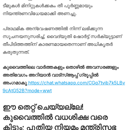
ടീമുകൾ മിനിറ്റുകൾക്കകം തീ പൂർണ്ണമായും
നിയന്ത്രണവിധേയമാക്കി അണച്ചു.
പ്രാഥമിക അന്വേഷണത്തിൽ നിന്ന് ലഭിക്കുന്ന
സൂചനയനുസരിച്ച്, വൈദ്യുതി ഷോർട്ട് സർക്യൂട്ടാണ്
തീപിടിത്തത്തിന് കാരണമായതെന്നാണ് അധികൃതർ
കരുതുന്നത്.
കുവൈത്തിലെ വാർത്തകളും തൊഴിൽ അവസരങ്ങളും
അതിവേഗം അറിയാൻ വാട്സ്ആപ്പ് ഗ്രൂപ്പിൽ
അംഗമാകൂ
https://chat.whatsapp.com/CGq7tvib7k5LBv
9cAtG52B?mode=wwt
ഈ തെറ്റ് ചെയ്യല്ലേ!
കുവൈത്തിൽ വധശിക്ഷ വരെ
കിട്ടും; പുതിയ നിയമം മന്ത്രിസഭ