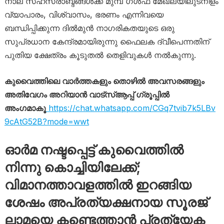
നാല് സഹസ്രാബ്ദങ്ങൾക്ക് മുമ്പ് ഗൾഫ് മേഖലയിലുടനീളം
വ്യാപാരം, വിശ്വാസം, ഭരണം എന്നിവയെ
ബന്ധിപ്പിക്കുന്ന ദിൽമുൻ നാഗരികതയുടെ ഒരു
സുപ്രധാന കേന്ദ്രമായിരുന്നു ഫൈലക ദ്വീപെന്നതിന്
പുതിയ ക്ഷേത്രം കൂടുതൽ തെളിവുകൾ നൽകുന്നു.
കുവൈത്തിലെ വാർത്തകളും തൊഴിൽ അവസരങ്ങളും
അതിവേഗം അറിയാൻ വാട്സ്ആപ്പ് ഗ്രൂപ്പിൽ
അംഗമാകൂ
https://chat.whatsapp.com/CGq7tvib7k5LBv
9cAtG52B?mode=wwt
ഓർമ നഷ്ടപ്പെട്ട് കുവൈത്തിൽ
നിന്നു കൊച്ചിയിലേക്ക്;
വിമാനത്താവളത്തിൽ ഇറങ്ങിയ
ശേഷം അപ്രത്യക്ഷനായ സൂരജ്
ലാമയെ കണ്ടെത്താൻ പ്രത്യേക