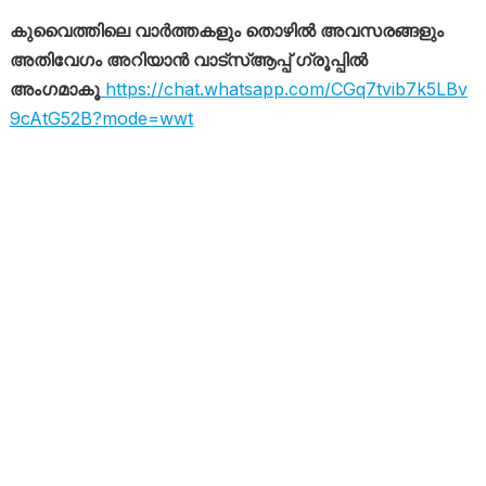
കുവൈത്തിലെ വാർത്തകളും തൊഴിൽ അവസരങ്ങളും
അതിവേഗം അറിയാൻ വാട്സ്ആപ്പ് ഗ്രൂപ്പിൽ
അംഗമാകൂ
https://chat.whatsapp.com/CGq7tvib7k5LBv
9cAtG52B?mode=wwt