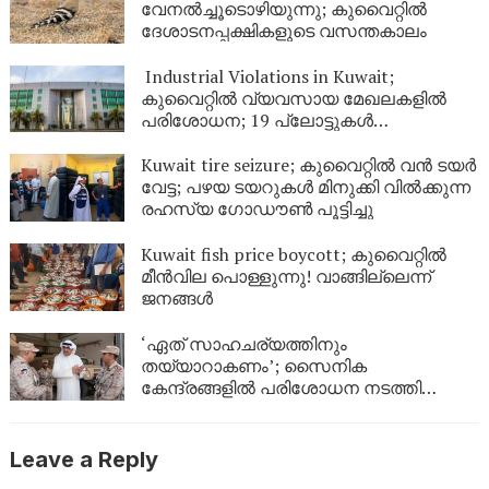
വേനൽച്ചൂടൊഴിയുന്നു; കുവൈറ്റിൽ
ദേശാടനപ്പക്ഷികളുടെ വസന്തകാലം
Industrial Violations in Kuwait;
കുവൈറ്റിൽ വ്യവസായ മേഖലകളിൽ
പരിശോധന; 19 പ്ലോട്ടുകൾ
അടച്ചുപൂട്ടാൻ ഉത്തരവിട്ടു
Kuwait tire seizure; കുവൈറ്റിൽ വൻ ടയർ
വേട്ട; പഴയ ടയറുകൾ മിനുക്കി വിൽക്കുന്ന
രഹസ്യ ഗോഡൗൺ പൂട്ടിച്ചു
Kuwait fish price boycott; കുവൈറ്റിൽ
മീൻവില പൊള്ളുന്നു! വാങ്ങില്ലെന്ന്
ജനങ്ങൾ
‘ഏത് സാഹചര്യത്തിനും
തയ്യാറാകണം’; സൈനിക
കേന്ദ്രങ്ങളിൽ പരിശോധന നടത്തി
കുവൈത്ത് പ്രതിരോധമന്ത്രി
Leave a Reply