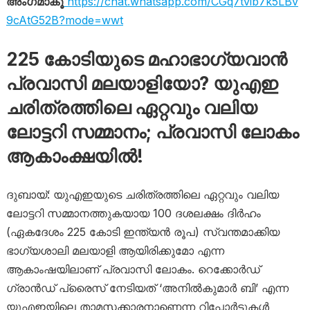
അംഗമാകൂ
https://chat.whatsapp.com/CGq7tvib7k5LBv
9cAtG52B?mode=wwt
225 കോടിയുടെ മഹാഭാ​ഗ്യവാൻ
പ്രവാസി മലയാളിയോ? യുഎഇ
ചരിത്രത്തിലെ ഏറ്റവും വലിയ
ലോട്ടറി സമ്മാനം; പ്രവാസി ലോകം
ആകാംക്ഷയിൽ!
ദുബായ്: യുഎഇയുടെ ചരിത്രത്തിലെ ഏറ്റവും വലിയ
ലോട്ടറി സമ്മാനത്തുകയായ 100 ദശലക്ഷം ദിർഹം
(ഏകദേശം 225 കോടി ഇന്ത്യൻ രൂപ) സ്വന്തമാക്കിയ
ഭാഗ്യശാലി മലയാളി ആയിരിക്കുമോ എന്ന
ആകാംഷയിലാണ് പ്രവാസി ലോകം. റെക്കോർഡ്
ഗ്രാൻഡ് പ്രൈസ് നേടിയത് ‘അനിൽകുമാർ ബി’ എന്ന
യുഎഇയിലെ താമസക്കാരനാണെന്ന റിപ്പോർട്ടുകൾ