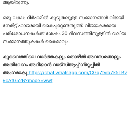
ആയിരുന്നു.
ഒരു ലക്ഷം ദിർഹമിൽ കൂടുതലുള്ള സമ്മാനങ്ങൾ വിജയി
നേരിട്ട് ഹാജരായി കൈപ്പറ്റേണ്ടതുണ്ട്. വിജയകരമായ
പരിശോധനകൾക്ക് ശേഷം 30 ദിവസത്തിനുള്ളിൽ വലിയ
സമ്മാനത്തുകകൾ കൈമാറും.
കുവൈത്തിലെ വാർത്തകളും തൊഴിൽ അവസരങ്ങളും
അതിവേഗം അറിയാൻ വാട്സ്ആപ്പ് ഗ്രൂപ്പിൽ
അംഗമാകൂ
https://chat.whatsapp.com/CGq7tvib7k5LBv
9cAtG52B?mode=wwt