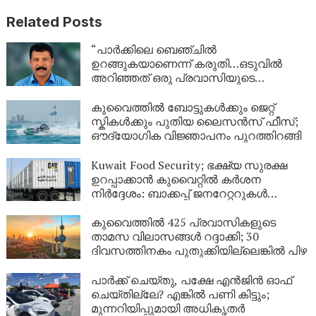
Related Posts
“പാർക്കിലെ ബെഞ്ചിൽ
ഉറങ്ങുകയാണെന്ന് കരുതി…ഒടുവിൽ
അറിഞ്ഞത് ഒരു പ്രവാസിയുടെ
അവസാന യാത്ര; ഏഴ് വർഷം
യുഎഇയിലെ തെരുവിൽ; ‘വാപ്പയെ
കുവൈത്തിൽ ബോട്ടുകൾക്കും ജെറ്റ്
കാണണം’ എന്ന് കണ്ണീരോടെ മകൾ
സ്കികൾക്കും പുതിയ ലൈസൻസ് ഫീസ്;
ഔദ്യോഗിക വിജ്ഞാപനം പുറത്തിറങ്ങി
Kuwait Food Security; ഭക്ഷ്യ സുരക്ഷ
ഉറപ്പാക്കാൻ കുവൈറ്റിൽ കർശന
നിർദ്ദേശം: ബാക്കപ്പ് ജനറേറ്ററുകൾ
നിർബന്ധമാക്കി
കുവൈത്തിൽ 425 പ്രവാസികളുടെ
താമസ വിലാസങ്ങൾ റദ്ദാക്കി; 30
ദിവസത്തിനകം പുതുക്കിയില്ലെങ്കിൽ പിഴ
പാർക്ക് ചെയ്തു, പക്ഷേ എൻജിൻ ഓഫ്
ചെയ്തില്ലേ? എങ്കിൽ പണി കിട്ടും;
മുന്നറിയിപ്പുമായി അധികൃതർ