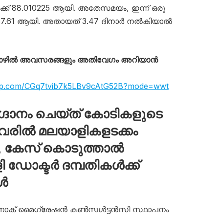
ക്ക് 88.010225 ആയി. അതേസമയം, ഇന്ന് ഒരു
 287.61 ആയി. അതായത് 3.47 ദിനാർ നൽകിയാൽ
തൊഴിൽ അവസരങ്ങളും അതിവേഗം അറിയാൻ
app.com/CGq7tvib7k5LBv9cAtG52B?mode=wwt
ദാനം ചെയ്ത് കോടികളുടെ
ിലായവരിൽ മലയാളികളടക്കം
ർ, കേസ് കൊടുത്താൽ
ി ഡോക്ടർ ദമ്പതികൾക്ക്
ങൾ
ന ലിനാക് മൈഗ്രേഷൻ കൺസൾട്ടൻസി സ്ഥാപനം