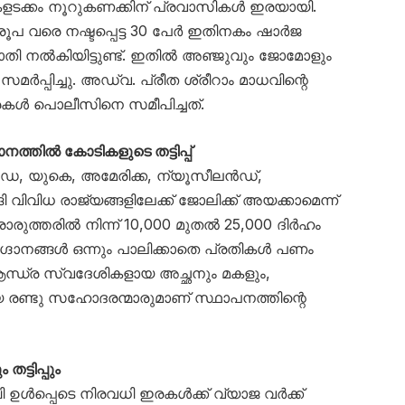
ികളടക്കം നൂറുകണക്കിന് പ്രവാസികൾ ഇരയായി.
രൂപ വരെ നഷ്ടപ്പെട്ട 30 പേർ ഇതിനകം ഷാർജ
നൽകിയിട്ടുണ്ട്. ഇതിൽ അഞ്ജുവും ജോമോളും
മർപ്പിച്ചു. അഡ്വ. പ്രീത ശ്രീറാം മാധവിന്റെ
ൾ പൊലീസിനെ സമീപിച്ചത്.
നത്തിൽ കോടികളുടെ തട്ടിപ്പ്
കാനഡ, യുകെ, അമേരിക്ക, ന്യൂസീലൻഡ്,
 വിവിധ രാജ്യങ്ങളിലേക്ക് ജോലിക്ക് അയക്കാമെന്ന്
രുത്തരിൽ നിന്ന് 10,000 മുതൽ 25,000 ദിർഹം
ാഗ്ദാനങ്ങൾ ഒന്നും പാലിക്കാതെ പ്രതികൾ പണം
ആന്ധ്ര സ്വദേശികളായ അച്ഛനും മകളും,
രണ്ടു സഹോദരന്മാരുമാണ് സ്ഥാപനത്തിന്റെ
തട്ടിപ്പും
ഉൾപ്പെടെ നിരവധി ഇരകൾക്ക് വ്യാജ വർക്ക്