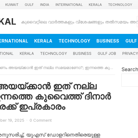
KUWAIT
GULF
INDIA
INTERNATIONAL
KERALA
TECHNOLOGY
KAL
ERNATIONAL
KERALA
TECHNOLOGY
BUSINESS
GULF
TIONAL
KERALA
TECHNOLOGY
BUSINESS
GULF JOB
PRIVACY
അയയ്ക്കാൻ ഇത് നല്ല സമയമാണോ?; ഇന്നത്തെ കുവൈത്ത് ദിനാർ – രൂപ വിനിമയ നിരക്ക് ഇപ്രകാരം
Searc
ം അയയ്ക്കാൻ ഇത് നല്ല
നത്തെ കുവൈത്ത് ദിനാർ
രക്ക് ഇപ്രകാരം
ber 19, 2025
·
0 Comment
അനുസരിച്ച്, യുഎസ് ഡോളറിനെതിരെയുള്ള