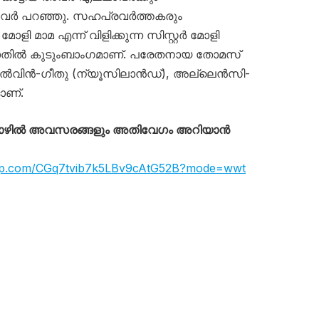
 അവർ പറഞ്ഞു. സഹപ്രവർത്തകരും
ളി മാമ എന്ന് വിളിക്കുന്ന സിസ്റ്റർ മോളി
്യാതിൽ കുടുംബാംഗമാണ്. പരേതനായ തോമസ്
ൽവിൻ-ഗീതു (ന്യൂസിലാൻഡ്), അല്ലെൻസി-
ാണ്.
തൊഴിൽ അവസരങ്ങളും അതിവേഗം അറിയാൻ
app.com/CGq7tvib7k5LBv9cAtG52B?mode=wwt