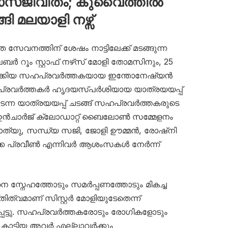
വാസജീവിതം; കുവൈത്തില്‍
ങ്ങി മലയാളി നഴ്സ്
ത സേവനത്തിന് ശേഷം നാട്ടിലേക്ക് മടങ്ങുന്ന
റൂം സ്റ്റാഫ് നഴ്‌സ് മോളി തോമസിനും, 25
ക്കിയ സഹപ്രവർത്തകയായ ഇന്തോനേഷ്യൻ
ഹപ്രവർത്തകർ ഹൃദയസ്പർശിയായ യാത്രയയപ്പ്
ന്ന യാത്രയയപ്പ് ചടങ്ങ് സഹപ്രവർത്തകരുടെ
 ഇൻചാർജ് ക്ലോഡാറ്റ് ബൈലോൺ സമ്മേളനം
ി മാത്യു, സന്ധ്യ സജി, ജോളി ഊമ്മൻ, രോഷ്നി
്ക പ്രവീൺ എന്നിവർ ആശംസകൾ നേർന്ന്
െ സ്നേഹത്തോടും സമർപ്പണത്തോടും മികച്ച
ിത്വമാണ് സിസ്റ്റർ മോളിയുടേതെന്ന്
െട്ടു. സഹപ്രവർത്തകരോടും രോഗികളോടും
കാട്ടിയ അവർ എല്ലാവർക്കും