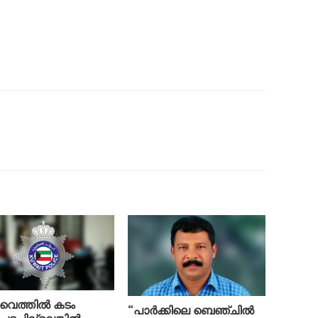
ൈത്തിൽ കടം
“പാർക്കിലെ ബെഞ്ചിൽ