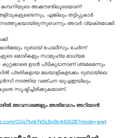
കമ്പനിയുടെ അക്കൗണ്ടിലൂടെയാണ്
െളിവുകളുണ്ടെന്നും, എങ്കിലും തട്ടിപ്പുകാർ
ടത്തുകയായിരുന്നുവെന്നും അവർ വ്യക്തമാക്കി.
്കി
കൾ ഷാർജയും ദുബായ് പോലീസും ചേർന്ന്
കളുടെ മൊഴികളും സാമൂഹ്യ മാധ്യമ
്, കുറ്റക്കാരെ ഉടൻ പിടികൂടാനാണ് ശ്രമമെന്നും
ിൽ പ്രതികളായ മലയാളികളടക്കം ദുബായിലെ
ടൻസി നടത്തിയ വഞ്ചന യുഎഇയിലും
ത സൃഷ്ടിച്ചിരിക്കുകയാണ്.
തൊഴിൽ അവസരങ്ങളും അതിവേഗം അറിയാൻ
app.com/CGq7tvib7k5LBv9cAtG52B?mode=wwt