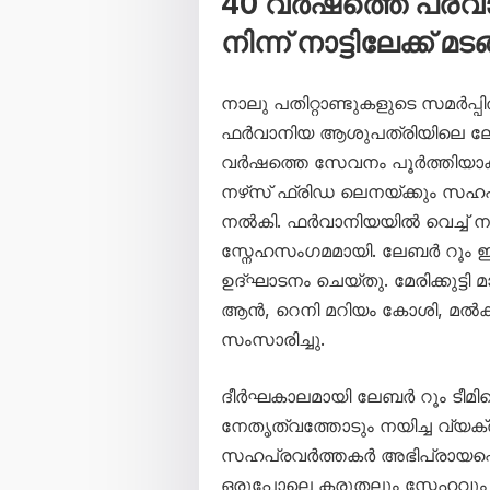
40 വര്‍ഷത്തെ പ്ര
നിന്ന് നാട്ടിലേക്ക് മട
നാലു പതിറ്റാണ്ടുകളുടെ സമർപ്പി
ഫർവാനിയ ആശുപത്രിയിലെ ലേബർ 
വർഷത്തെ സേവനം പൂർത്തിയാ
നഴ്‌സ് ഫ്രിഡ ലെനയ്ക്കും സ
നൽകി. ഫർവാനിയയിൽ വെച്ച് നട
സ്നേഹസംഗമമായി. ലേബർ റൂം
ഉദ്ഘാടനം ചെയ്തു. മേരിക്കുട്ട
ആൻ, റെനി മറിയം കോശി, മൽക
സംസാരിച്ചു.
ദീർഘകാലമായി ലേബർ റൂം ടീമിന
നേതൃത്വത്തോടും നയിച്ച വ്യക്ത
സഹപ്രവർത്തകർ അഭിപ്രായപ്പ
ഒരുപോലെ കരുതലും സ്നേഹവും 