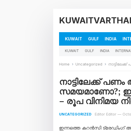
KUWAITVARTHA
KUWAIT
GULF
INDIA
INT
KUWAIT
GULF
INDIA
INTERNA
Home
Uncategorized
നാട്ടിലേക്ക് പണം 
നാട്ടിലേക്ക് പണ
സമയമാണോ?; ഇന്
– രൂപ വിനിമയ നി
Editor Editor
—
Octo
UNCATEGORIZED
ഇന്നത്തെ കറൻസി ട്രേഡിംഗ് 