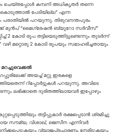
ദ്യം ചെയ്തപ്പോൾ കമ്പനി അധികൃതർ തന്നെ
് കൊടുത്താൽ പേടിയില്ല” എന്ന
ും പരാതിയിൽ പറയുന്നു. തിരുവനന്തപുരം
ക് മുൻപ് “മൈഗ്രേഷൻ ബ്യൂറോ സർവീസ്”
് 2 കോടി രൂപ തട്ടിയെടുത്തിട്ടുണ്ടെന്നും തുടർന്ന്
ഴി മറ്റൊരു 2 കോടി രൂപയും സമാഹരിച്ചതായും
 മറച്ചുവെക്കൽ
പ്പൂരിലേക്ക് അയച്ച് മറ്റു ഇരകളെ
്തിയതെന്ന് റിപ്പോർട്ടുകൾ പറയുന്നു. അവിടെ
നും ലഭിക്കാതെ ദുരിതത്തിലായവർ ഇപ്പോഴും
റപ്പെടുത്തിയും തട്ടിപ്പുകാർ രക്ഷപ്പെടാൻ ശ്രമിച്ചു
രായ സൗമ്യ, വിശാഖ്, ജെസീന എന്നിവർ
ിക്കപ്പെടുകയും വ്യാജപ്രചാരണം നേരിടുകയും