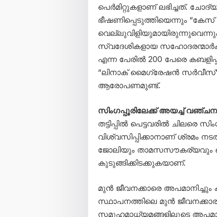
പെർമിറ്റുകളാണ് ലഭിച്ചത്. ചോ
ഭീഷണിപ്പെടുത്തിയെന്നും “കേസ
വെല്ലുവിളിയുമായിരുന്നുവെന്ന
സ്വദേശികളായ സഹോദരന്മാർക്
എന്ന പേരിൽ 200 പേരെ കബളിപ്പിച്ച
“ലിനാക് മൈഗ്രേഷൻ സർവീസ്” വ
ആരോപണമുണ്ട്.
സിംഗപ്പൂരിലേക്ക് അയച്ച് വഞ്ചന
തട്ടിപ്പിൽ പെട്ടവരിൽ ചിലരെ സിംഗ
വിശ്വസിപ്പിക്കാനാണ് ശ്രമം നടത
ജോലിയും താമസസൗകര്യവും ഒന്
കുടുങ്ങിക്കിടക്കുകയാണ്.
മുൻ ജീവനക്കാരെ അപമാനിച്ചും കുറ്
സ്ഥാപനത്തിലെ മുൻ ജീവനക്കാ
സമൂഹമാധ്യമങ്ങളിലൂടെ അപമാന