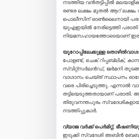
നടത്തിയ വൻതട്ടിപ്പിൽ മലയാള
രണ്ടര ലക്ഷം മുതൽ ആറ് ലക്ഷം 
പൊലീസിന് ഓൺലൈനായി പരാതി 
യുഎഇയിൽ നേരിട്ടെത്തി പരാതി സ
നിയമസഹായത്തോടെയാണ് ഇരക
യൂറോപ്പിലേക്കുള്ള തൊഴിൽവാഗ്ദാ
പോളണ്ട്, ചെക് റിപ്പബ്ലിക്, 
സ്വിറ്റ്സർലൻഡ്, ജർമനി തുടങ്ങി
വാഗ്ദാനം ചെയ്ത് സ്ഥാപനം ഓരോ
വരെ പിരിച്ചെടുത്തു. എന്നാൽ വ
തട്ടിയെടുത്തതായാണ് പരാതി. 
തിരുവനന്തപുരം സ്വദേശികളായ 
നടത്തിപ്പുകാർ.
വ്യാജ വർക്ക് പെർമിറ്റ്, ഭീഷണിയും 
ഇടുക്കി സ്വദേശി അബിൻ ബേബി 