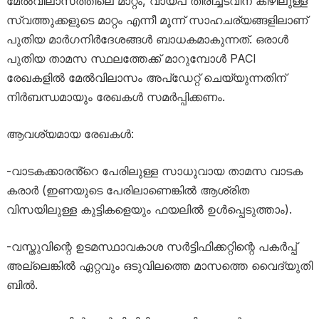
മേൽവിലാസത്തിലെ മാറ്റം, വായ്പ തിരിച്ചടവിന് കീഴിലുള്ള
സ്വത്തുക്കളുടെ മാറ്റം എന്നീ മൂന്ന് സാഹചര്യങ്ങളിലാണ്
പുതിയ മാർഗനിർദേശങ്ങൾ ബാധകമാകുന്നത്. ഒരാൾ
പുതിയ താമസ സ്ഥലത്തേക്ക് മാറുമ്പോൾ PACI
രേഖകളിൽ മേൽവിലാസം അപ്ഡേറ്റ് ചെയ്യുന്നതിന്
നിർബന്ധമായും രേഖകൾ സമർപ്പിക്കണം.
ആവശ്യമായ രേഖകൾ:
-വാടകക്കാരൻ്റെ പേരിലുള്ള സാധുവായ താമസ വാടക
കരാർ (ഇണയുടെ പേരിലാണെങ്കിൽ ആശ്രിത
വിസയിലുള്ള കുട്ടികളെയും ഫയലിൽ ഉൾപ്പെടുത്താം).
-വസ്തുവിന്റെ ഉടമസ്ഥാവകാശ സർട്ടിഫിക്കറ്റിന്റെ പകർപ്പ്
അല്ലെങ്കിൽ ഏറ്റവും ഒടുവിലത്തെ മാസത്തെ വൈദ്യുതി
ബിൽ.