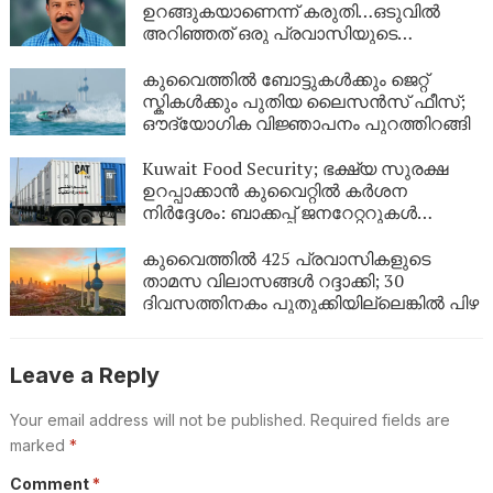
ഉറങ്ങുകയാണെന്ന് കരുതി…ഒടുവിൽ
അറിഞ്ഞത് ഒരു പ്രവാസിയുടെ
അവസാന യാത്ര; ഏഴ് വർഷം
യുഎഇയിലെ തെരുവിൽ; ‘വാപ്പയെ
കുവൈത്തിൽ ബോട്ടുകൾക്കും ജെറ്റ്
കാണണം’ എന്ന് കണ്ണീരോടെ മകൾ
സ്കികൾക്കും പുതിയ ലൈസൻസ് ഫീസ്;
ഔദ്യോഗിക വിജ്ഞാപനം പുറത്തിറങ്ങി
Kuwait Food Security; ഭക്ഷ്യ സുരക്ഷ
ഉറപ്പാക്കാൻ കുവൈറ്റിൽ കർശന
നിർദ്ദേശം: ബാക്കപ്പ് ജനറേറ്ററുകൾ
നിർബന്ധമാക്കി
കുവൈത്തിൽ 425 പ്രവാസികളുടെ
താമസ വിലാസങ്ങൾ റദ്ദാക്കി; 30
ദിവസത്തിനകം പുതുക്കിയില്ലെങ്കിൽ പിഴ
Leave a Reply
Your email address will not be published.
Required fields are
marked
*
Comment
*