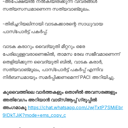
-അപേക്ഷയിൽ നൽകിയിരിക്കുന്ന വിവരങ്ങൾ
സത്യസന്ധമാണെന്ന സത്യവാങ്മൂലം.
-തിരിച്ചറിയലിനായി വാടകക്കാരന്റെ സാധുവായ
പാസ്‌പോർട്ട് പകർപ്പ്.
വാടക കരാറും വൈദ്യുതി മീറ്ററും ഒരേ
പേരിലുള്ളവരാണെങ്കിൽ, താമസ രേഖ സജീവമാണെന്ന്
തെളിയിക്കുന്ന വൈദ്യുതി ബിൽ, വാടക കരാർ,
സത്യവാങ്മൂലം, പാസ്‌പോർട്ട് പകർപ്പ് എന്നിവ
നിർബന്ധമായും സമർപ്പിക്കണമെന്ന് PACI അറിയിച്ചു.
കുവൈത്തിലെ വാർത്തകളും തൊഴിൽ അവസരങ്ങളും
അതിവേഗം അറിയാൻ വാട്സ്ആപ്പ് ഗ്രൂപ്പിൽ
അംഗമാകൂ
https://chat.whatsapp.com/JwjTxtP7SMiEbr
9IDkTJiK?mode=ems_copy_c