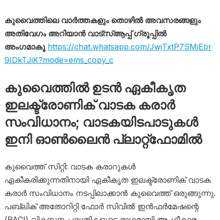
കുവൈത്തിലെ വാർത്തകളും തൊഴിൽ അവസരങ്ങളും
അതിവേഗം അറിയാൻ വാട്സ്ആപ്പ് ഗ്രൂപ്പിൽ
അംഗമാകൂ
https://chat.whatsapp.com/JwjTxtP7SMiEbr
9IDkTJiK?mode=ems_copy_c
കുവൈത്തിൽ ഉടൻ ഏകീകൃത
ഇലക്ട്രോണിക് വാടക കരാർ
സംവിധാനം; വാടകയിടപാടുകൾ
ഇനി ഓൺലൈൻ പ്ലാറ്റ്‌ഫോമിൽ
കുവൈത്ത് സിറ്റി: വാടക കരാറുകൾ
ഏകീകരിക്കുന്നതിനായി ഏകീകൃത ഇലക്ട്രോണിക് വാടക
കരാർ സംവിധാനം നടപ്പിലാക്കാൻ കുവൈത്ത് ഒരുങ്ങുന്നു.
പബ്ലിക് അതോറിറ്റി ഫോർ സിവിൽ ഇൻഫർമേഷന്റെ
(PACI) വികസന പദ്ധതികളുടെ ഭാഗമായി അംഗീകാരം