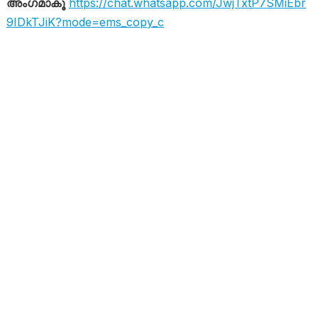
അംഗമാകൂ
https://chat.whatsapp.com/JwjTxtP7SMiEbr
9IDkTJiK?mode=ems_copy_c