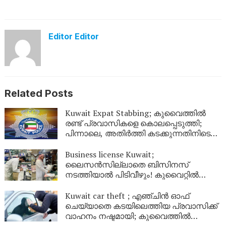
Editor Editor
Related Posts
Kuwait Expat Stabbing; കുവൈത്തിൽ
രണ്ട് പ്രവാസികളെ കൊലപ്പെടുത്തി;
പിന്നാലെ, അതിർത്തി കടക്കുന്നതിനിടെ
പ്രതി പിടിയിലായി
Business license Kuwait;
ലൈസൻസില്ലാതെ ബിസിനസ്
നടത്തിയാൽ പിടിവീഴും! കുവൈറ്റിൽ
പരിശോധന ശക്തമാക്കി മുനിസിപ്പാലിറ്റി
Kuwait car theft ; എഞ്ചിൻ ഓഫ്
ചെയ്യാതെ കടയിലെത്തിയ പ്രവാസിക്ക്
വാഹനം നഷ്ടമായി; കുവൈത്തില്‍
മോഷണം മിനിറ്റുകൾക്കുള്ളിൽ