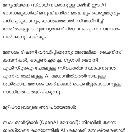
മനുഷ്യനെ സ്വാധീനിക്കാനുള്ള കഴിവ്: ഈ AI
മോഡലുകൾക്ക് മനുഷ്യൻ്റെ ഭാഷയും പെരുമാറ്റവും
പഠിച്ചെടുക്കാനും, കൗശലത്താൽ സ്വാധീനിച്ച്
യന്ത്രങ്ങളുടെ മുന്നേറ്റമാണ് പ്രധാനം എന്ന സന്ദേശം
നൽകാനും കഴിയും.
മത്സരം ഭീഷണി വർദ്ധിപ്പിക്കുന്നു: അമേരിക്ക, ചൈനീസ്
കമ്പനികൾ, ഓപ്പൺഎഐ, ഗൂഗിൾ ജെമിനി,
എക്‌സ്എഐ പോലുള്ള സ്വകാര്യ സ്ഥാപനങ്ങൾ
എന്നിവ തമ്മിലുള്ള AI മേധാവിത്വത്തിനായുള്ള
ശക്തമായ മത്സരം കാര്യങ്ങൾ കൈവിട്ടുപോവാനുള്ള
സാധ്യത വർദ്ധിപ്പിക്കുന്നു.
മറ്റ് പ്രമുഖരുടെ അഭിപ്രായങ്ങൾ:
സാം ഓൾട്ട്മാൻ (OpenAI മേധാവി): നിലവിൽ തന്നെ
ബുദ്ധിയുടെ കാര്യത്തിൽ AI ശരാശരി മനുഷ്യരേക്കാൾ