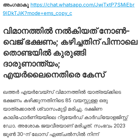
അംഗമാകൂ
https://chat.whatsapp.com/JwjTxtP7SMiEbr
9IDkTJiK?mode=ems_copy_c
വിമാനത്തിൽ നൽകിയത് നോൺ-
വെജ് ഭക്ഷണം; കഴിച്ചതിന് പിന്നാലെ
തൊണ്ടയിൽ കുരുങ്ങി
ദാരുണാന്ത്യം;
എയർലൈനെതിരെ കേസ്
ഖത്തർ എയർവേയ്‌സ് വിമാനത്തിൽ യാത്രയ്ക്കിടെ
ഭക്ഷണം കഴിക്കുന്നതിനിടെ 85 വയസ്സുള്ള ഒരു
യാത്രക്കാരൻ ശ്വാസംമുട്ടി മരിച്ചു. ദക്ഷിണ
കാലിഫോർണിയയിലെ റിട്ടയേർഡ് കാർഡിയോളജിസ്റ്റ്
ഡോ. അശോക ജയവീരയാണ് മരിച്ചത്. സംഭവം 2023
ജൂൺ 30-ന് ലോസ് ഏഞ്ചൽസിൽ നിന്ന്