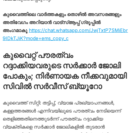
കുവൈത്തിലെ വാർത്തകളും തൊഴിൽ അവസരങ്ങളും
അതിവേഗം അറിയാൻ വാട്സ്ആപ്പ് ഗ്രൂപ്പിൽ
അംഗമാകൂ
https://chat.whatsapp.com/JwjTxtP7SMiEbr
9IDkTJiK?mode=ems_copy_c
കുവൈറ്റ് പൗരത്വം
റദ്ദാക്കിയവരുടെ സർക്കാർ ജോലി
പോകും; നിർണായക നീക്കവുമായി
സിവിൽ സർവീസ് ബ്യൂറോ
കുവൈത്ത് സിറ്റി: തട്ടിപ്പ്, വ്യാജ പ്രഖ്യാപനങ്ങൾ,
കള്ളത്തരങ്ങൾ എന്നിവയിലൂടെ പൗരത്വം നേടിയെന്ന്
തെളിഞ്ഞതിനെത്തുടർന്ന് പൗരത്വം റദ്ദാക്കിയ
വ്യക്തികളെ സർക്കാർ ജോലികളിൽ തുടരാൻ