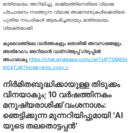
മന്ത്രാലയം അറിയിച്ചു. രാജ്യത്തിനെതിരെ വ്യാജ
പ്രചാരണം നടത്തുന്ന വ്യാജ അക്കൗണ്ടുകൾക്കെതിരെ
പുതിയ നടപടികൾ ആരംഭിച്ചതായും മന്ത്രാലയം
വ്യക്തമാക്കി.
കുവൈത്തിലെ വാർത്തകളും തൊഴിൽ അവസരങ്ങളും
അതിവേഗം അറിയാൻ വാട്സ്ആപ്പ് ഗ്രൂപ്പിൽ
അംഗമാകൂ
https://chat.whatsapp.com/JwjTxtP7SMiEbr
9IDkTJiK?mode=ems_copy_c
നിർമിതബുദ്ധിക്കായുള്ള തിടുക്കം
വിനയാകും; 10 വർഷത്തിനകം
മനുഷ്യരാശിക്ക് വംശനാശം:
ഞെട്ടിക്കുന്ന മുന്നറിയിപ്പുമായി ‘AI
യുടെ തലതൊട്ടപ്പൻ’