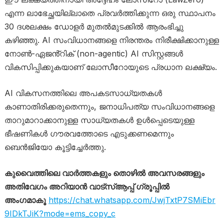
എന്ന ലാഭേച്ഛയില്ലാതെ പ്രവർത്തിക്കുന്ന ഒരു സ്ഥാപനം
30 ദശലക്ഷം ഡോളർ മുതൽമുടക്കിൽ ആരംഭിച്ചു
കഴിഞ്ഞു. AI സംവിധാനങ്ങളെ നിരന്തരം നിരീക്ഷിക്കാനുള്ള
നോൺ-ഏജൻ്റിക് (non-agentic) AI സിസ്റ്റങ്ങൾ
വികസിപ്പിക്കുകയാണ് ലോസീറോയുടെ പ്രധാന ലക്ഷ്യം.
AI വികസനത്തിലെ അപകടസാധ്യതകൾ
കാണാതിരിക്കരുതെന്നും, ജനാധിപത്യ സംവിധാനങ്ങളെ
താറുമാറാക്കാനുള്ള സാധ്യതകൾ ഉൾപ്പെടെയുള്ള
ഭീഷണികൾ ഗൗരവത്തോടെ എടുക്കണമെന്നും
ബെൻജിയോ കൂട്ടിച്ചേർത്തു.
കുവൈത്തിലെ വാർത്തകളും തൊഴിൽ അവസരങ്ങളും
അതിവേഗം അറിയാൻ വാട്സ്ആപ്പ് ഗ്രൂപ്പിൽ
അംഗമാകൂ
https://chat.whatsapp.com/JwjTxtP7SMiEbr
9IDkTJiK?mode=ems_copy_c