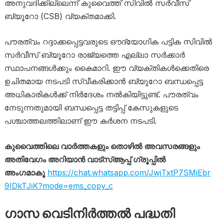
അനുവദിക്കില്ലെന്ന് കുവൈത്ത് സിവിൽ സർവീസ്
ബ്യൂറോ (CSB) വ്യക്തമാക്കി.
പൗരത്വം റദ്ദാക്കപ്പെട്ടവരുടെ ഔദ്യോഗിക പട്ടിക സിവിൽ
സർവീസ് ബ്യൂറോ രാജ്യത്തെ എല്ലാ സർക്കാർ
സ്ഥാപനങ്ങൾക്കും കൈമാറി. ഈ വ്യക്തികൾക്കെതിരെ
ഉചിതമായ നടപടി സ്വീകരിക്കാൻ ബ്യൂറോ ബന്ധപ്പെട്ട
അധികാരികൾക്ക് നിർദേശം നൽകിയിട്ടുണ്ട്. പൗരത്വം
നേടുന്നതുമായി ബന്ധപ്പെട്ട തട്ടിപ്പ് കേസുകളുടെ
പശ്ചാത്തലത്തിലാണ് ഈ കർശന നടപടി.
കുവൈത്തിലെ വാർത്തകളും തൊഴിൽ അവസരങ്ങളും
അതിവേഗം അറിയാൻ വാട്സ്ആപ്പ് ഗ്രൂപ്പിൽ
അംഗമാകൂ
https://chat.whatsapp.com/JwjTxtP7SMiEbr
9IDkTJiK?mode=ems_copy_c
ഗാസ വെടിനിർത്തൽ പദ്ധതി