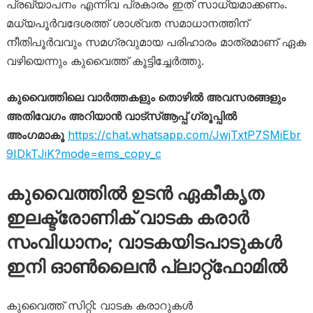
പ്രഖ്യാപനം എന്നിവ പ്രകാരം ഇത് സാധ്യമാക്കണം.
മധ്യപൂർവദേശത്ത് ശാശ്വത സമാധാനത്തിന്
നീതിപൂർവവും സമഗ്രവുമായ പരിഹാരം മാത്രമാണ് ഏക
വഴിയെന്നും കുവൈത്ത് കൂട്ടിച്ചേർത്തു.
കുവൈത്തിലെ വാർത്തകളും തൊഴിൽ അവസരങ്ങളും
അതിവേഗം അറിയാൻ വാട്സ്ആപ്പ് ഗ്രൂപ്പിൽ
അംഗമാകൂ
https://chat.whatsapp.com/JwjTxtP7SMiEbr
9IDkTJiK?mode=ems_copy_c
കുവൈത്തിൽ ഉടൻ ഏകീകൃത
ഇലക്ട്രോണിക് വാടക കരാർ
സംവിധാനം; വാടകയിടപാടുകൾ
ഇനി ഓൺലൈൻ പ്ലാറ്റ്‌ഫോമിൽ
കുവൈത്ത് സിറ്റി: വാടക കരാറുകൾ