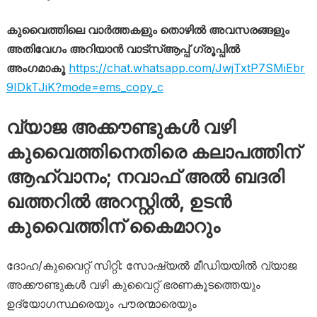
കുവൈത്തിലെ വാർത്തകളും തൊഴിൽ അവസരങ്ങളും
അതിവേഗം അറിയാൻ വാട്സ്ആപ്പ് ഗ്രൂപ്പിൽ
അംഗമാകൂ
https://chat.whatsapp.com/JwjTxtP7SMiEbr
9IDkTJiK?mode=ems_copy_c
വ്യാജ അക്കൗണ്ടുകൾ വഴി
കുവൈത്തിനെതിരെ കലാപത്തിന്
ആഹ്വാനം; നവാഫ് അൽ ബദരി
ഖത്തറിൽ അറസ്റ്റിൽ, ഉടൻ
കുവൈത്തിന് കൈമാറും
ദോഹ/കുവൈറ്റ് സിറ്റി: സോഷ്യൽ മീഡിയയിൽ വ്യാജ
അക്കൗണ്ടുകൾ വഴി കുവൈറ്റ് ഭരണകൂടത്തെയും
ഉദ്യോഗസ്ഥരെയും പൗരന്മാരെയും