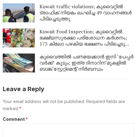
Kuwait traffic violations; കുവൈറ്റിൽ
ട്രാഫിക് നിയമം ലംഘിച്ച 49 വാഹനങ്ങൾ
പിടിച്ചെടുത്തു
Kuwait Food Inspection; കുവൈറ്റിൽ
ഭക്ഷ്യസുരക്ഷാ പരിശോധന കർശനം;
173 കിലോ പഴകിയ ഭക്ഷണം പിടിച്ചെടുത്ത്
നശിപ്പിച്ചു
കുവൈത്തിൽ പണമയക്കാൻ ഇനി ‘പേപ്പർ
വർക്ക്’ കൂടും; ഇത്ര ദിനാറിന് മുകളിൽ
ബാങ്ക് സ്റ്റേറ്റ്മെന്റ് നിർബന്ധം
Leave a Reply
Your email address will not be published.
Required fields are
marked
*
Comment
*