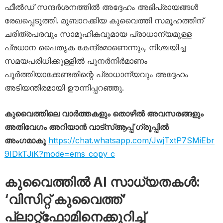
ഫീൽഡ് സന്ദർശനത്തിൽ അദ്ദേഹം അഭിപ്രായങ്ങൾ
രേഖപ്പെടുത്തി. മുബാറക്കിയ കുവൈത്തി സമൂഹത്തിന്
ചരിത്രപരവും സാമൂഹികവുമായ പ്രാധാന്യമുള്ള
പ്രധാന പൈതൃക കേന്ദ്രമാണെന്നും, നിശ്ചയിച്ച
സമയപരിധിക്കുള്ളിൽ പുനർനിർമാണം
പൂർത്തിയാക്കേണ്ടതിന്റെ പ്രാധാന്യവും അദ്ദേഹം
അടിയന്തിരമായി ഊന്നിപ്പറഞ്ഞു.
കുവൈത്തിലെ വാർത്തകളും തൊഴിൽ അവസരങ്ങളും
അതിവേഗം അറിയാൻ വാട്സ്ആപ്പ് ഗ്രൂപ്പിൽ
അംഗമാകൂ
https://chat.whatsapp.com/JwjTxtP7SMiEbr
9IDkTJiK?mode=ems_copy_c
കുവൈത്തിൽ AI സാധ്യതകൾ:
‘വിസിറ്റ് കുവൈത്ത്’
പ്ലാറ്റ്‌ഫോമിനെക്കുറിച്ച്