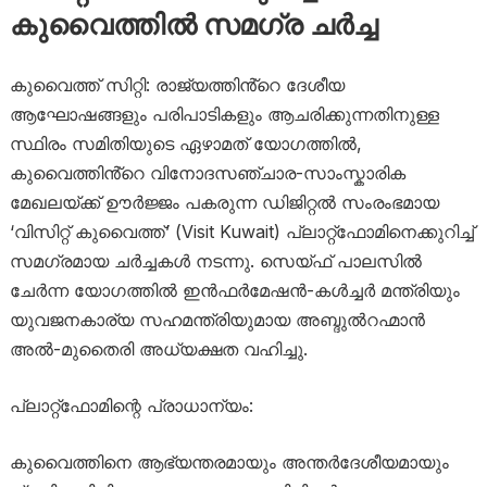
കുവൈത്തിൽ സമഗ്ര ചർച്ച
കുവൈത്ത് സിറ്റി: രാജ്യത്തിൻ്റെ ദേശീയ
ആഘോഷങ്ങളും പരിപാടികളും ആചരിക്കുന്നതിനുള്ള
സ്ഥിരം സമിതിയുടെ ഏഴാമത് യോഗത്തിൽ,
കുവൈത്തിൻ്റെ വിനോദസഞ്ചാര-സാംസ്കാരിക
മേഖലയ്ക്ക് ഊർജ്ജം പകരുന്ന ഡിജിറ്റൽ സംരംഭമായ
‘വിസിറ്റ് കുവൈത്ത്’ (Visit Kuwait) പ്ലാറ്റ്‌ഫോമിനെക്കുറിച്ച്
സമഗ്രമായ ചർച്ചകൾ നടന്നു. സെയ്ഫ് പാലസിൽ
ചേർന്ന യോഗത്തിൽ ഇൻഫർമേഷൻ-കൾച്ചർ മന്ത്രിയും
യുവജനകാര്യ സഹമന്ത്രിയുമായ അബ്ദുൽറഹ്മാൻ
അൽ-മുതൈരി അധ്യക്ഷത വഹിച്ചു.
പ്ലാറ്റ്‌ഫോമിന്റെ പ്രാധാന്യം:
കുവൈത്തിനെ ആഭ്യന്തരമായും അന്തർദേശീയമായും