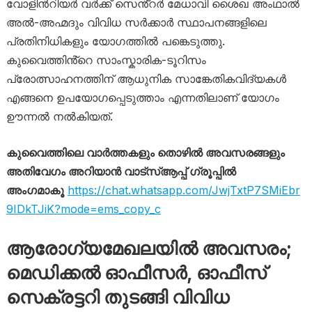
വോളിൻറിയർ വർക്ക് സെൻ്റർ മേധാവി ശൈഖ അംഥാൽ
അൽ-അഹ്മദും വിവിധ സർക്കാർ സ്ഥാപനങ്ങളിലെ
പ്രതിനിധികളും യോഗത്തിൽ പങ്കെടുത്തു.
കുവൈത്തിൻ്റെ സാംസ്കാരിക-ടൂറിസം
പ്രോത്സാഹനത്തിന് ആധുനിക സാങ്കേതികവിദ്യകൾ
എങ്ങനെ ഉപയോഗപ്പെടുത്താം എന്നതിലാണ് യോഗം
ഊന്നൽ നൽകിയത്.
കുവൈത്തിലെ വാർത്തകളും തൊഴിൽ അവസരങ്ങളും
അതിവേഗം അറിയാൻ വാട്സ്ആപ്പ് ഗ്രൂപ്പിൽ
അംഗമാകൂ
https://chat.whatsapp.com/JwjTxtP7SMiEbr
9IDkTJiK?mode=ems_copy_c
ആരോ​ഗ്യമേഖലയിൽ അവസരം;
മെഡിക്കൽ ഓഫീസർ, ഓഫീസ്
സെക്രട്ടറി തുടങ്ങി വിവിധ