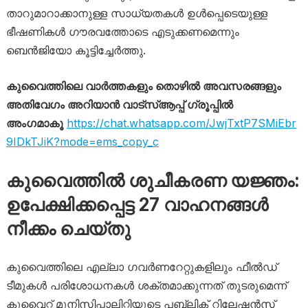
താറുമാറാക്കാനുള്ള സാധ്യതകൾ ഉൾപ്പെടെയുള്ള
ഭീഷണികൾ ഗൗരവത്തോടെ എടുക്കണമെന്നും
ബെൻജിയോ കൂട്ടിച്ചേർത്തു.
കുവൈത്തിലെ വാർത്തകളും തൊഴിൽ അവസരങ്ങളും
അതിവേഗം അറിയാൻ വാട്സ്ആപ്പ് ഗ്രൂപ്പിൽ
അംഗമാകൂ
https://chat.whatsapp.com/JwjTxtP7SMiEbr
9IDkTJiK?mode=ems_copy_c
കുവൈത്തിൽ ശുചീകരണ യജ്ഞം:
ഉപേക്ഷിക്കപ്പെട്ട 27 വാഹനങ്ങൾ
നീക്കം ചെയ്തു
കുവൈത്തിലെ എല്ലാ ഗവർണറേറ്റുകളിലും ഫീൽഡ്
ടീമുകൾ പരിശോധനകൾ ശക്തമാക്കുന്നത് തുടരുമെന്ന്
കുവൈറ്റ് മുനിസിപ്പാലിറ്റിയുടെ പബ്ലിക് റിലേഷൻസ്