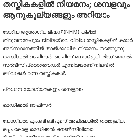
തസ്തികകളിൽ നിയമനം; ശമ്പളവും
ആനുകൂല്യങ്ങളും അറിയാം
ദേശീയ ആരോഗ്യ മിഷന് (NHM) കീഴിൽ
തിരുവനന്തപുരം ജില്ലയിലെ വിവിധ തസ്തികകളിൽ കരാർ
അടിസ്ഥാനത്തിൽ താൽക്കാലിക നിയമനം നടത്തുന്നു.
മെഡിക്കൽ ഓഫീസർ, ഓഫീസ് സെക്രട്ടറി, മിഡ് ലെവൽ
സർവീസ് പ്രൊവൈഡർ എന്നിവയാണ് നിലവിൽ
ഒഴിവുകൾ വന്ന തസ്തികകൾ.
പ്രധാന യോഗ്യതകളും ശമ്പളവും
മെഡിക്കൽ ഓഫീസർ
യോഗ്യത: എം.ബി.ബി.എസ് അല്ലെങ്കിൽ തത്തുല്യം.
ഒപ്പം കേരള മെഡിക്കൽ കൗൺസിലിലോ