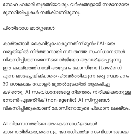
നോഹ ഹരാരി തുടങ്ങിയവരും വർഷങ്ങളായി സമാനമായ
മുന്നറിയിപ്പുകൾ നൽകിവന്നിരുന്നു.
പ്രതിരോധ മാർഗ്ഗങ്ങൾ:
കാര്യങ്ങൾ കൈവിട്ടുപോകുന്നതിന് മുൻപ് AI-യെ
വരുതിയിൽ നിർത്താനായി സ്വതന്ത്ര സംവിധാനങ്ങൾ
വികസിപ്പിക്കണമെന്ന് ബെൻജിയോ ആവശ്യപ്പെടുന്നു.
ഈ ലക്ഷ്യത്തിനായി അദ്ദേഹം ലോസീറോ (LawZero)
എന്ന ലാഭേച്ഛയില്ലാതെ പ്രവർത്തിക്കുന്ന ഒരു സ്ഥാപനം
30 ദശലക്ഷം ഡോളർ മുതൽമുടക്കിൽ ആരംഭിച്ചു
കഴിഞ്ഞു. AI സംവിധാനങ്ങളെ നിരന്തരം നിരീക്ഷിക്കാനുള്ള
നോൺ-ഏജൻ്റിക് (non-agentic) AI സിസ്റ്റങ്ങൾ
വികസിപ്പിക്കുകയാണ് ലോസീറോയുടെ പ്രധാന ലക്ഷ്യം.
AI വികസനത്തിലെ അപകടസാധ്യതകൾ
കാണാതിരിക്കരുതെന്നും, ജനാധിപത്യ സംവിധാനങ്ങളെ