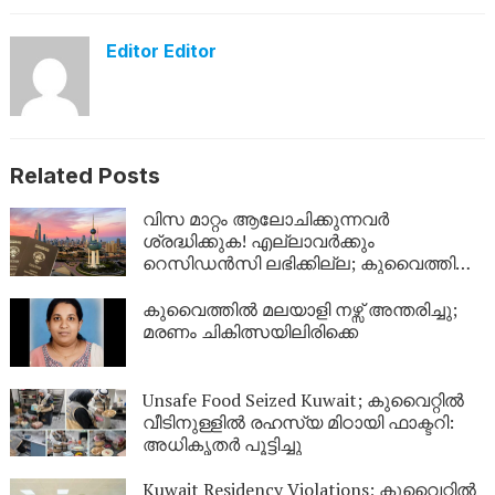
Editor Editor
Related Posts
വിസ മാറ്റം ആലോചിക്കുന്നവർ
ശ്രദ്ധിക്കുക! എല്ലാവർക്കും
റെസിഡൻസി ലഭിക്കില്ല; കുവൈത്തിന്റെ
നിർണായക വിശദീകരണം
കുവൈത്തിൽ മലയാളി നഴ്സ് അന്തരിച്ചു;
മരണം ചികിത്സയിലിരിക്കെ
Unsafe Food Seized Kuwait; കുവൈറ്റിൽ
വീടിനുള്ളിൽ രഹസ്യ മിഠായി ഫാക്ടറി:
അധികൃതർ പൂട്ടിച്ചു
Kuwait Residency Violations; കുവൈറ്റിൽ