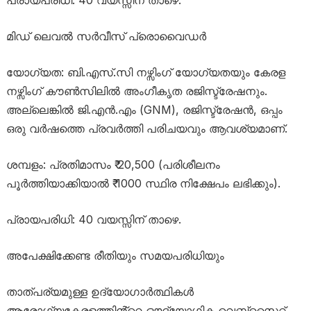
പ്രായപരിധി: 40 വയസ്സിന് താഴെ.
മിഡ് ലെവൽ സർവീസ് പ്രൊവൈഡർ
യോഗ്യത: ബി.എസ്.സി നഴ്സിംഗ് യോഗ്യതയും കേരള
നഴ്സിംഗ് കൗൺസിലിൽ അംഗീകൃത രജിസ്ട്രേഷനും.
അല്ലെങ്കിൽ ജി.എൻ.എം (GNM), രജിസ്ട്രേഷൻ, ഒപ്പം
ഒരു വർഷത്തെ പ്രവർത്തി പരിചയവും ആവശ്യമാണ്.
ശമ്പളം: പ്രതിമാസം ₹ 20,500 (പരിശീലനം
പൂർത്തിയാക്കിയാൽ ₹ 1000 സ്ഥിര നിക്ഷേപം ലഭിക്കും).
പ്രായപരിധി: 40 വയസ്സിന് താഴെ.
അപേക്ഷിക്കേണ്ട രീതിയും സമയപരിധിയും
താത്പര്യമുള്ള ഉദ്യോഗാർത്ഥികൾ
ആരോഗ്യകേരളത്തിൻ്റെ ഔദ്യോഗിക വെബ്സൈറ്റ്