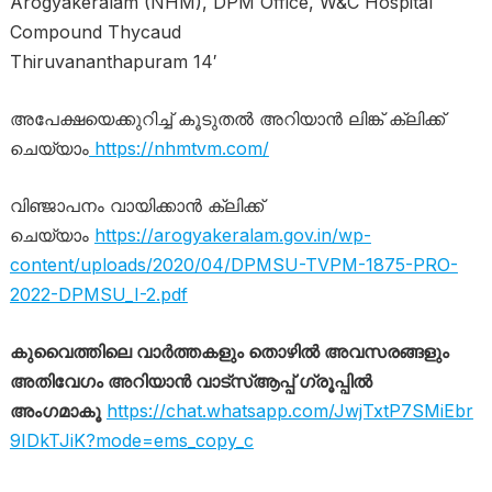
Arogyakeralam (NHM), DPM Office, W&C Hospital
Compound Thycaud
Thiruvananthapuram 14′
അപേക്ഷയെക്കുറിച്ച് കൂടുതൽ അറിയാൻ ലിങ്ക് ക്ലിക്ക്
ചെയ്യാം
https://nhmtvm.com/
വിഞ്ജാപനം വായിക്കാൻ ക്ലിക്ക്
ചെയ്യാം
https://arogyakeralam.gov.in/wp-
content/uploads/2020/04/DPMSU-TVPM-1875-PRO-
2022-DPMSU_I-2.pdf
കുവൈത്തിലെ വാർത്തകളും തൊഴിൽ അവസരങ്ങളും
അതിവേഗം അറിയാൻ വാട്സ്ആപ്പ് ഗ്രൂപ്പിൽ
അംഗമാകൂ
https://chat.whatsapp.com/JwjTxtP7SMiEbr
9IDkTJiK?mode=ems_copy_c