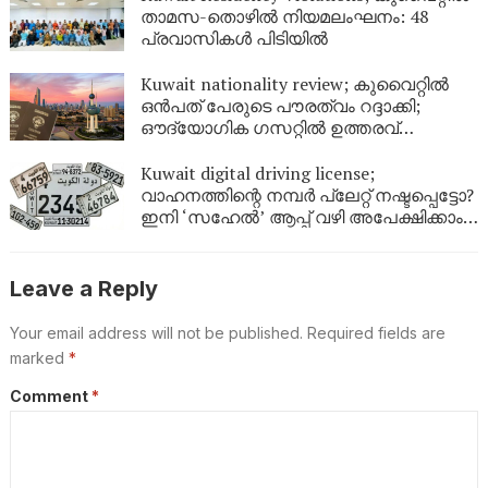
താമസ-തൊഴിൽ നിയമലംഘനം: 48
പ്രവാസികൾ പിടിയിൽ
Kuwait nationality review; കുവൈറ്റിൽ
ഒൻപത് പേരുടെ പൗരത്വം റദ്ദാക്കി;
ഔദ്യോഗിക ഗസറ്റിൽ ഉത്തരവ്
പുറത്തിറങ്ങി
Kuwait digital driving license;
വാഹനത്തിന്റെ നമ്പര്‍ പ്ലേറ്റ് നഷ്ടപ്പെട്ടോ?
ഇനി ‘സഹേൽ’ ആപ്പ് വഴി അപേക്ഷിക്കാം;
കുവൈറ്റിൽ പുതിയ ഡിജിറ്റൽ സേവനം
ഉടൻ
Leave a Reply
Your email address will not be published.
Required fields are
marked
*
Comment
*