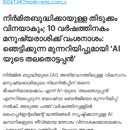
9IDkTJiK?mode=ems_copy_c
നിർമിതബുദ്ധിക്കായുള്ള തിടുക്കം
വിനയാകും; 10 വർഷത്തിനകം
മനുഷ്യരാശിക്ക് വംശനാശം:
ഞെട്ടിക്കുന്ന മുന്നറിയിപ്പുമായി ‘AI
യുടെ തലതൊട്ടപ്പൻ’
നിർമ്മിത ബുദ്ധിയുടെ (AI) അതിവേഗത്തിലുള്ള വികസനം
മനുഷ്യരാശിയുടെ നിലനിൽപ്പിന് തന്നെ
ഭീഷണിയായേക്കാം എന്ന് AI-യുടെ ‘തലതൊട്ടപ്പൻ’
എന്നറിയപ്പെടുന്ന യോഷ്വാ ബെൻജിയോ മുന്നറിയിപ്പ്
നൽകി. അടുത്ത പത്ത് വർഷത്തിനുള്ളിൽ
ഹൈപ്പർഇന്റലിജന്റ് യന്ത്രങ്ങൾ സൃഷ്ടിക്കാനുള്ള AI
കമ്പനികളുടെ തീവ്രമായ മത്സരം വിനാശകരമായേക്കാം
എന്നാണ് അദ്ദേഹത്തിന്റെ പ്രധാന ആശങ്ക.