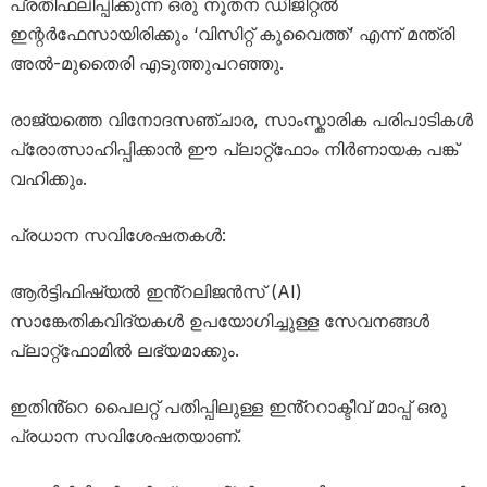
പ്രതിഫലിപ്പിക്കുന്ന ഒരു നൂതന ഡിജിറ്റൽ
ഇന്റർഫേസായിരിക്കും ‘വിസിറ്റ് കുവൈത്ത്’ എന്ന് മന്ത്രി
അൽ-മുതൈരി എടുത്തുപറഞ്ഞു.
രാജ്യത്തെ വിനോദസഞ്ചാര, സാംസ്കാരിക പരിപാടികൾ
പ്രോത്സാഹിപ്പിക്കാൻ ഈ പ്ലാറ്റ്‌ഫോം നിർണായക പങ്ക്
വഹിക്കും.
പ്രധാന സവിശേഷതകൾ:
ആർട്ടിഫിഷ്യൽ ഇൻ്റലിജൻസ് (AI)
സാങ്കേതികവിദ്യകൾ ഉപയോഗിച്ചുള്ള സേവനങ്ങൾ
പ്ലാറ്റ്‌ഫോമിൽ ലഭ്യമാക്കും.
ഇതിൻ്റെ പൈലറ്റ് പതിപ്പിലുള്ള ഇൻ്ററാക്ടീവ് മാപ്പ് ഒരു
പ്രധാന സവിശേഷതയാണ്.