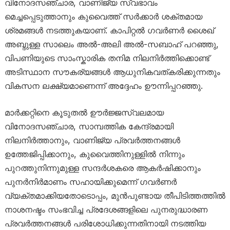
വിനോദസഞ്ചാര, വാണിജ്യ സ്വഭാവം
മെച്ചപ്പെടുത്താനും കുവൈത്ത് സർക്കാർ ശക്തമായ
ശ്രമങ്ങൾ നടത്തുകയാണ്. കാപിറ്റൽ ഗവർണർ ശൈഖ്
അബ്ദുള്ള സാലെം അൽ-അലി അൽ-സബാഹ് പറഞ്ഞു,
വിപണിയുടെ സാംസ്കാരിക തനിമ നിലനിർത്തിക്കൊണ്ട്
അടിസ്ഥാന സൗകര്യങ്ങൾ ആധുനികവത്കരിക്കുന്നതും
വികസന ലക്ഷ്യമാണെന്ന് അദ്ദേഹം ഊന്നിപ്പറഞ്ഞു.
മാർക്കറ്റിനെ കൂടുതൽ ഊർജ്ജസ്വലമായ
വിനോദസഞ്ചാര, സാമ്പത്തിക കേന്ദ്രമായി
നിലനിർത്താനും, വാണിജ്യ പ്രവർത്തനങ്ങൾ
ഉത്തേജിപ്പിക്കാനും, കുവൈത്തിനുള്ളിൽ നിന്നും
പുറത്തുനിന്നുമുള്ള സന്ദർശകരെ ആകർഷിക്കാനും
പുനർനിർമാണം സഹായിക്കുമെന്ന് ഗവർണർ
വ്യക്തമാക്കിയതോടൊപ്പം, മുൻപുണ്ടായ തീപിടിത്തത്തിൽ
നാശനഷ്ടം സംഭവിച്ച പ്രദേശങ്ങളിലെ പുനരുദ്ധാരണ
പ്രവർത്തനങ്ങൾ പരിശോധിക്കുന്നതിനായി നടത്തിയ