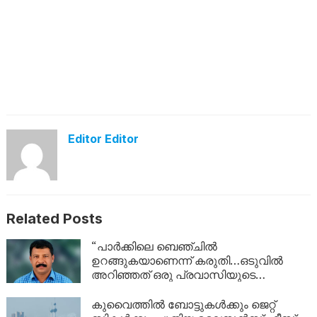
Editor Editor
Related Posts
“പാർക്കിലെ ബെഞ്ചിൽ
ഉറങ്ങുകയാണെന്ന് കരുതി…ഒടുവിൽ
അറിഞ്ഞത് ഒരു പ്രവാസിയുടെ
അവസാന യാത്ര; ഏഴ് വർഷം
യുഎഇയിലെ തെരുവിൽ; ‘വാപ്പയെ
കുവൈത്തിൽ ബോട്ടുകൾക്കും ജെറ്റ്