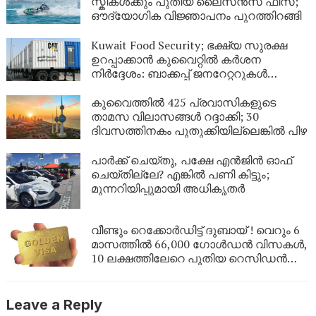
കാണണം’ എന്ന് കണ്ണീരോടെ മകൾ
സ്കികൾക്കും പുതിയ ലൈസൻസ് ഫീസ്;
ഔദ്യോഗിക വിജ്ഞാപനം പുറത്തിറങ്ങി
Kuwait Food Security; ഭക്ഷ്യ സുരക്ഷ
ഉറപ്പാക്കാൻ കുവൈറ്റിൽ കർശന
നിർദ്ദേശം: ബാക്കപ്പ് ജനറേറ്ററുകൾ
നിർബന്ധമാക്കി
കുവൈത്തിൽ 425 പ്രവാസികളുടെ
താമസ വിലാസങ്ങൾ റദ്ദാക്കി; 30
ദിവസത്തിനകം പുതുക്കിയില്ലെങ്കിൽ പിഴ
പാർക്ക് ചെയ്തു, പക്ഷേ എൻജിൻ ഓഫ്
ചെയ്തില്ലേ? എങ്കിൽ പണി കിട്ടും;
മുന്നറിയിപ്പുമായി അധികൃതർ
വീണ്ടും റെക്കോർഡിട്ട് ദുബായ് ! വെറും 6
മാസത്തിൽ 66,000 ഗോൾഡൻ വിസകൾ,
10 ലക്ഷത്തിലേറെ പുതിയ റെസിഡൻസി
പെർമിറ്റുകൾ
Leave a Reply