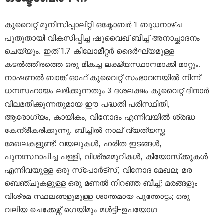
കുവൈറ്റ് മുനിസിപ്പാലിറ്റി ഒക്ടോബർ 1 ബുധനാഴ്ച
പുതുതായി വികസിപ്പിച്ച ഷുവൈഖ് ബീച്ച് അനാച്ഛാദനം
ചെയ്യും. ഇത് 1.7 കിലോമീറ്റർ ദൈർഘ്യമുള്ള
കടൽത്തീരത്തെ ഒരു മികച്ച ലക്ഷ്യസ്ഥാനമാക്കി മാറ്റും.
നാഷണൽ ബാങ്ക് ഓഫ് കുവൈറ്റ് സംഭാവനയിൽ നിന്ന്
ധനസഹായം ലഭിക്കുന്നതും 3 ദശലക്ഷം കുവൈറ്റ് ദിനാർ
വിലമതിക്കുന്നതുമായ ഈ പദ്ധതി പരിസ്ഥിതി,
ആരോഗ്യം, കായികം, വിനോദം എന്നിവയിൽ ശ്രദ്ധ
കേന്ദ്രീകരിക്കുന്നു. ബീച്ചിൽ നാല് വ്യത്യസ്ത
മേഖലകളുണ്ട്: വയലുകൾ, ഹരിത ഇടങ്ങൾ,
പുനഃസ്ഥാപിച്ച പള്ളി, വിശ്രമമുറികൾ, കിയോസ്‌ക്കുകൾ
എന്നിവയുള്ള ഒരു സ്‌പോർട്‌സ്, വിനോദ മേഖല; മര
ബെഞ്ചുകളുള്ള ഒരു മണൽ നിറഞ്ഞ ബീച്ച്; മരങ്ങളും
വിശ്രമ സ്ഥലങ്ങളുമുള്ള ശാന്തമായ പൂന്തോട്ടം; ഒരു
വലിയ ചെക്കേഴ്സ് ഗെയിമും മൾട്ടി-ഉപയോഗ