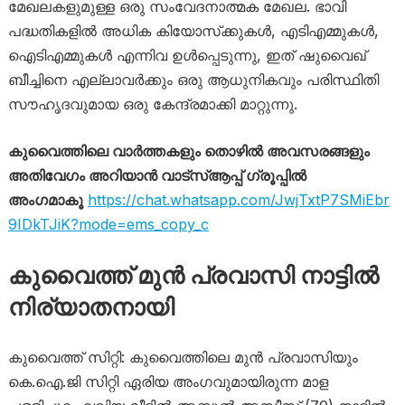
മേഖലകളുമുള്ള ഒരു സംവേദനാത്മക മേഖല. ഭാവി
പദ്ധതികളിൽ അധിക കിയോസ്‌ക്കുകൾ, എടിഎമ്മുകൾ,
ഐടിഎമ്മുകൾ എന്നിവ ഉൾപ്പെടുന്നു, ഇത് ഷുവൈഖ്
ബീച്ചിനെ എല്ലാവർക്കും ഒരു ആധുനികവും പരിസ്ഥിതി
സൗഹൃദവുമായ ഒരു കേന്ദ്രമാക്കി മാറ്റുന്നു.
കുവൈത്തിലെ വാർത്തകളും തൊഴിൽ അവസരങ്ങളും
അതിവേഗം അറിയാൻ വാട്സ്ആപ്പ് ഗ്രൂപ്പിൽ
അംഗമാകൂ
https://chat.whatsapp.com/JwjTxtP7SMiEbr
9IDkTJiK?mode=ems_copy_c
കുവൈത്ത് മുൻ പ്രവാസി നാട്ടിൽ
നിര്യാതനായി
കുവൈത്ത് സിറ്റി: കുവൈത്തിലെ മുൻ പ്രവാസിയും
കെ.ഐ.ജി സിറ്റി ഏരിയ അംഗവുമായിരുന്ന മാള