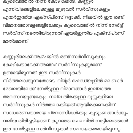
കുവൈത്തിൽ നിന്ന് കോഴിക്കോട്, കണ്ണൂർ
എന്നിവിടങ്ങളിലേക്കുള്ള മുഴുവൻ സർവീസുകളും
എയർഇന്ത്യ എക്സ്പ്രസ് റദ്ദാക്കി. നിലവിൽ ഈ രണ്ട്
വിമാനത്താവളങ്ങളിലേക്കും കുവൈത്തിൽ നിന്ന് നേരിട്ട്
സർവീസ് നടത്തിയിരുന്നത് എയർഇന്ത്യ എക്സ്പ്രസ്
മാത്രമാണ്.
കണ്ണൂരിലേക്ക് ആഴ്ചയിൽ രണ്ട് സർവീസുകളും
കോഴിക്കോടേക്ക് അഞ്ച് സർവീസുകളുമാണ്
ഉണ്ടായിരുന്നത്. ഈ സർവീസുകൾ
നിർത്തലാക്കുന്നതോടെ, വിന്റർ ഷെഡ്യൂളിൽ മലബാർ
മേഖലയിലേക്ക് നേരിട്ടുള്ള വിമാനങ്ങൾ ഇല്ലാത്ത
അവസ്ഥയുണ്ടാകും. നല്ല തിരക്കുള്ള റൂട്ടുകളിലെ
സർവീസുകൾ നിർത്തലാക്കിയത് ആയിരക്കണക്കിന്
സാധാരണക്കാരായ പ്രവാസികൾക്കും കുടുംബങ്ങൾക്കും
വലിയ തിരിച്ചടിയാണ്. കുറഞ്ഞ ചെലവിൽ നാട്ടിലെത്താൻ
ഈ നേരിട്ടുള്ള സർവീസുകൾ സഹായകരമായിരുന്നു.