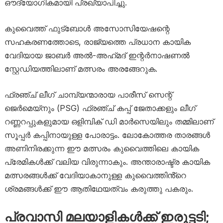
ഔദ്യോഗികമായി പ്രഖ്യാപിച്ചു.
കുവൈത്ത് ഫുട്ബോൾ അസോസിയേഷന്റെ
സഹകരണത്തോടെ, രാജ്യത്തെ പ്രധാന കായിക
വേദിയായ ജാബർ അൽ-അഹ്‌മദ് ഇന്റർനാഷണൽ
സ്റ്റേഡിയത്തിലാണ് മത്സരം അരങ്ങേറുക.
ഫ്രഞ്ച് ലീഗ് ചാമ്പ്യന്മാരായ പാരീസ് സെന്റ്
ജെർമെയ്‌നും (PSG) ഫ്രഞ്ച് കപ്പ് ജേതാക്കളും ലീഗ്
റണ്ണറപ്പുകളുമായ ഒളിമ്പിക് ഡി മാർസെയിലും തമ്മിലാണ്
സൂപ്പർ കപ്പിനായുള്ള പോരാട്ടം. ലോകോത്തര താരങ്ങൾ
അണിനിരക്കുന്ന ഈ മത്സരം കുവൈത്തിലെ കായിക
പ്രേമികൾക്ക് വലിയ വിരുന്നാകും. അന്താരാഷ്ട്ര കായിക
മത്സരങ്ങൾക്ക് വേദിയാകാനുള്ള കുവൈത്തിൻ്റെ
ശ്രമങ്ങൾക്ക് ഈ ആതിഥേയത്വം കരുത്തു പകരും.
പ്രവാസി മലയാളികൾക്ക് ഇരുട്ടടി;