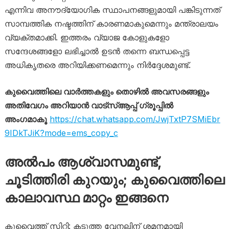
എന്നിവ അനൗദ്യോഗിക സ്ഥാപനങ്ങളുമായി പങ്കിടുന്നത്
സാമ്പത്തിക നഷ്ടത്തിന് കാരണമാകുമെന്നും മന്ത്രാലയം
വ്യക്തമാക്കി. ഇത്തരം വ്യാജ കോളുകളോ
സന്ദേശങ്ങളോ ലഭിച്ചാൽ ഉടൻ തന്നെ ബന്ധപ്പെട്ട
അധികൃതരെ അറിയിക്കണമെന്നും നിർദ്ദേശമുണ്ട്.
കുവൈത്തിലെ വാർത്തകളും തൊഴിൽ അവസരങ്ങളും
അതിവേഗം അറിയാൻ വാട്സ്ആപ്പ് ഗ്രൂപ്പിൽ
അംഗമാകൂ
https://chat.whatsapp.com/JwjTxtP7SMiEbr
9IDkTJiK?mode=ems_copy_c
അൽപം ആശ്വാസമുണ്ട്,
ചൂടിത്തിരി കുറയും; കുവൈത്തിലെ
കാലാവസ്ഥ മാറ്റം ഇങ്ങനെ
കുവൈത്ത് സിറ്റി: കടുത്ത വേനലിന് ശമനമായി