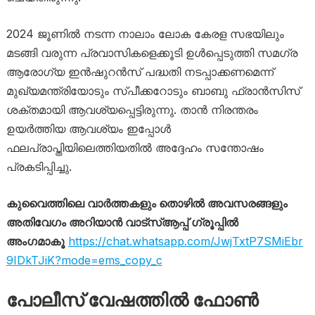
2024 ജൂണിൽ നടന്ന നാലാം ലോക കേരള സഭയിലും
മടങ്ങി വരുന്ന പ്രവാസികളെക്കൂടി ഉൾപ്പെടുത്തി സമഗ്ര
ആരോഗ്യ ഇൻഷുറൻസ് പദ്ധതി നടപ്പാക്കണമെന്ന്
മുഖ്യമന്ത്രിയോടും സ്പീക്കറോടും ബാബു ഫ്രാൻസിസ്
ശക്തമായി ആവശ്യപ്പെട്ടിരുന്നു. താൻ നിരന്തരം
ഉയർത്തിയ ആവശ്യം ഇപ്പോൾ
ഫലപ്രാപ്തിയിലെത്തിയതിൽ അദ്ദേഹം സന്തോഷം
പ്രകടിപ്പിച്ചു.
കുവൈത്തിലെ വാർത്തകളും തൊഴിൽ അവസരങ്ങളും
അതിവേഗം അറിയാൻ വാട്സ്ആപ്പ് ഗ്രൂപ്പിൽ
അംഗമാകൂ
https://chat.whatsapp.com/JwjTxtP7SMiEbr
9IDkTJiK?mode=ems_copy_c
പോലീസ് വേഷത്തിൽ ഫോൺ