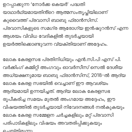
ഉറപ്പാക്കുന്ന ‘നോർക്ക കെയർ’ പദ്ധതി
യാഥാർഥ്യമായതിൻ്റെ ആത്മസംതൃപ്തിയിലാണ്
കുവൈത്ത് പ്രവാസി ബാബു ഫ്രാൻസിസ്.
പ്രവാസികളുടെ സമഗ്ര ആരോഗ്യ ഇൻഷുറൻസ് എന്ന
ആശയം വിവിധ വേദികളിൽ തുടർച്ചയായി
ഉയർത്തിക്കൊണ്ടുവന്ന വ്യക്തിയാണ് അദ്ദേഹം.
ലോക കേരളസഭ പ്രതിനിധിയും എൻ.സി.പി എസ് പി.
വർക്കിംഗ് കമ്മിറ്റി അംഗവും ഓവർസീസ് സെൽ ദേശീയ
അധ്യക്ഷനുമായ ബാബു ഫ്രാൻസിസ്, 2018-ൽ ആദ്യ
ലോക കേരള സഭയിൽ വെച്ചാണ് ഈ ആവശ്യം
ആദ്യമായി ഉന്നയിച്ചത്. ആദ്യ ലോക കേരളസഭ
രൂപീകരിച്ച സമയം മുതൽ അംഗമായ അദ്ദേഹം, ഈ
വിഷയത്തിൽ തുടർച്ചയായി നിവേദനങ്ങൾ നൽകുകയും
ലോക കേരള സമ്മേളന ചർച്ചകളിലും മറ്റ് പ്രവാസി
പരിപാടികളിലും വിഷയം അവതരിപ്പിക്കുകയും
ചെയ്തിരുന്നു.