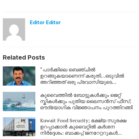
Editor Editor
Related Posts
“പാർക്കിലെ ബെഞ്ചിൽ
ഉറങ്ങുകയാണെന്ന് കരുതി…ഒടുവിൽ
അറിഞ്ഞത് ഒരു പ്രവാസിയുടെ
അവസാന യാത്ര; ഏഴ് വർഷം
യുഎഇയിലെ തെരുവിൽ; ‘വാപ്പയെ
കുവൈത്തിൽ ബോട്ടുകൾക്കും ജെറ്റ്
കാണണം’ എന്ന് കണ്ണീരോടെ മകൾ
സ്കികൾക്കും പുതിയ ലൈസൻസ് ഫീസ്;
ഔദ്യോഗിക വിജ്ഞാപനം പുറത്തിറങ്ങി
Kuwait Food Security; ഭക്ഷ്യ സുരക്ഷ
ഉറപ്പാക്കാൻ കുവൈറ്റിൽ കർശന
നിർദ്ദേശം: ബാക്കപ്പ് ജനറേറ്ററുകൾ
നിർബന്ധമാക്കി