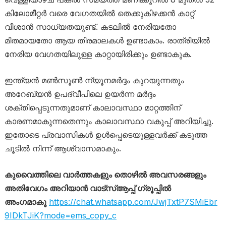
കിലോമീറ്റർ വരെ വേഗതയിൽ തെക്കുകിഴക്കൻ കാറ്റ്
വീശാൻ സാധ്യതയുണ്ട്. കടലിൽ നേരിയതോ
മിതമായതോ ആയ തിരമാലകൾ ഉണ്ടാകാം. രാത്രിയിൽ
നേരിയ വേഗതയിലുള്ള കാറ്റായിരിക്കും ഉണ്ടാകുക.
ഇന്ത്യൻ മൺസൂൺ ന്യൂനമർദ്ദം കുറയുന്നതും
അറേബ്യൻ ഉപദ്വീപിലെ ഉയർന്ന മർദ്ദം
ശക്തിപ്പെടുന്നതുമാണ് കാലാവസ്ഥാ മാറ്റത്തിന്
കാരണമാകുന്നതെന്നും കാലാവസ്ഥാ വകുപ്പ് അറിയിച്ചു.
ഇതോടെ പ്രവാസികൾ ഉൾപ്പെടെയുള്ളവർക്ക് കടുത്ത
ചൂടിൽ നിന്ന് ആശ്വാസമാകും.
കുവൈത്തിലെ വാർത്തകളും തൊഴിൽ അവസരങ്ങളും
അതിവേഗം അറിയാൻ വാട്സ്ആപ്പ് ഗ്രൂപ്പിൽ
അംഗമാകൂ
https://chat.whatsapp.com/JwjTxtP7SMiEbr
9IDkTJiK?mode=ems_copy_c