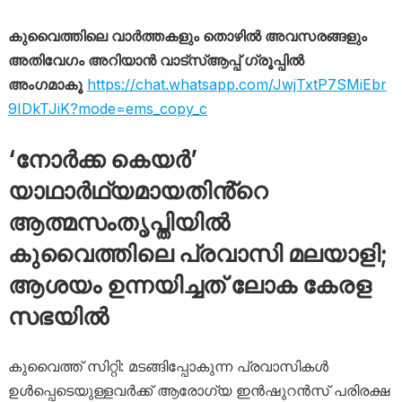
കുവൈത്തിലെ വാർത്തകളും തൊഴിൽ അവസരങ്ങളും
അതിവേഗം അറിയാൻ വാട്സ്ആപ്പ് ഗ്രൂപ്പിൽ
അംഗമാകൂ
https://chat.whatsapp.com/JwjTxtP7SMiEbr
9IDkTJiK?mode=ems_copy_c
‘നോർക്ക കെയർ’
യാഥാർഥ്യമായതിൻ്റെ
ആത്മസംതൃപ്തിയിൽ
കുവൈത്തിലെ പ്രവാസി മലയാളി;
ആശയം ഉന്നയിച്ചത് ലോക കേരള
സഭയിൽ
കുവൈത്ത് സിറ്റി: മടങ്ങിപ്പോകുന്ന പ്രവാസികൾ
ഉൾപ്പെടെയുള്ളവർക്ക് ആരോഗ്യ ഇൻഷുറൻസ് പരിരക്ഷ