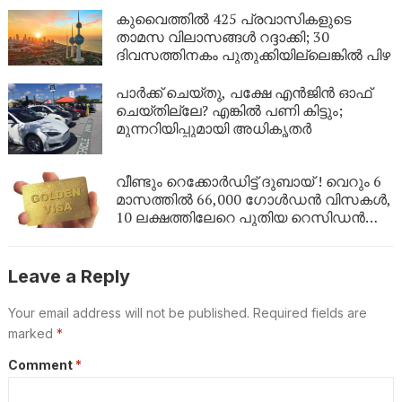
കുവൈത്തിൽ 425 പ്രവാസികളുടെ
താമസ വിലാസങ്ങൾ റദ്ദാക്കി; 30
ദിവസത്തിനകം പുതുക്കിയില്ലെങ്കിൽ പിഴ
പാർക്ക് ചെയ്തു, പക്ഷേ എൻജിൻ ഓഫ്
ചെയ്തില്ലേ? എങ്കിൽ പണി കിട്ടും;
മുന്നറിയിപ്പുമായി അധികൃതർ
വീണ്ടും റെക്കോർഡിട്ട് ദുബായ് ! വെറും 6
മാസത്തിൽ 66,000 ഗോൾഡൻ വിസകൾ,
10 ലക്ഷത്തിലേറെ പുതിയ റെസിഡൻസി
പെർമിറ്റുകൾ
Leave a Reply
Your email address will not be published.
Required fields are
marked
*
Comment
*