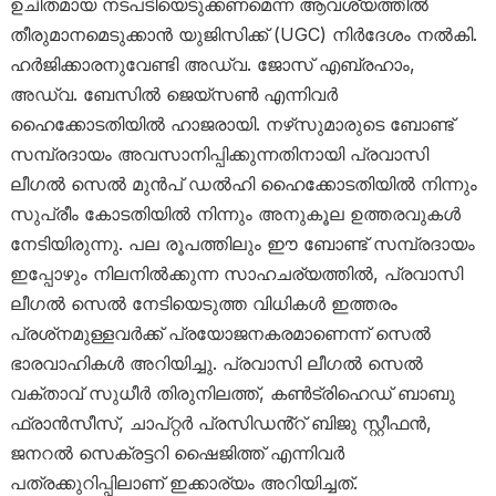
ഉചിതമായ നടപടിയെടുക്കണമെന്ന ആവശ്യത്തിൽ
തീരുമാനമെടുക്കാൻ യുജിസിക്ക് (UGC) നിർദേശം നൽകി.
ഹർജിക്കാരനുവേണ്ടി അഡ്വ. ജോസ് എബ്രഹാം,
അഡ്വ. ബേസിൽ ജെയ്‌സൺ എന്നിവർ
ഹൈക്കോടതിയിൽ ഹാജരായി. നഴ്‌സുമാരുടെ ബോണ്ട്
സമ്പ്രദായം അവസാനിപ്പിക്കുന്നതിനായി പ്രവാസി
ലീഗൽ സെൽ മുൻപ് ഡൽഹി ഹൈക്കോടതിയിൽ നിന്നും
സുപ്രീം കോടതിയിൽ നിന്നും അനുകൂല ഉത്തരവുകൾ
നേടിയിരുന്നു. പല രൂപത്തിലും ഈ ബോണ്ട് സമ്പ്രദായം
ഇപ്പോഴും നിലനിൽക്കുന്ന സാഹചര്യത്തിൽ, പ്രവാസി
ലീഗൽ സെൽ നേടിയെടുത്ത വിധികൾ ഇത്തരം
പ്രശ്‌നമുള്ളവർക്ക് പ്രയോജനകരമാണെന്ന് സെൽ
ഭാരവാഹികൾ അറിയിച്ചു. പ്രവാസി ലീഗൽ സെൽ
വക്താവ് സുധീർ തിരുനിലത്ത്, കൺട്രിഹെഡ് ബാബു
ഫ്രാൻസീസ്, ചാപ്റ്റർ പ്രസിഡൻ്റ് ബിജു സ്റ്റീഫൻ,
ജനറൽ സെക്രട്ടറി ഷൈജിത്ത് എന്നിവർ
പത്രക്കുറിപ്പിലാണ് ഇക്കാര്യം അറിയിച്ചത്.