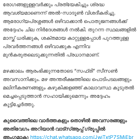
രോഗങ്ങളുള്ളവർക്കും പ്രത്യേകിച്ചും ശ്രദ്ധ
ആവശ്യമാണെന്ന് അൽ-സാദൂൺ വിശദീകരിച്ചു.
ആരോഗ്യപ്രശ്നങ്ങൾ ഒഴിവാക്കാൻ പൊതുജനങ്ങൾക്ക്
അദ്ദേഹം ചില നിർദേശങ്ങൾ നൽകി. തുറന്ന സ്ഥലങ്ങളിൽ
മാസ്ക് ധരിക്കുക, ശക്തമായ കാറ്റുള്ളപ്പോൾ പുറത്തുള്ള
പ്രവർത്തനങ്ങൾ ഒഴിവാക്കുക എന്നിവ
മുൻകരുതലെടുക്കുന്നതിൽ പ്രധാനമാണ്.
മഴക്കാലം ആരംഭിക്കുന്നതോടെ “സഫ്രി” സീസൺ
അവസാനിക്കും. മഴ അന്തരീക്ഷത്തിലെ പൊടിപടലങ്ങളും
മലിനീകരണങ്ങളും കഴുകിക്കളഞ്ഞ് കാലാവസ്ഥ കൂടുതൽ
മെച്ചപ്പെടുത്താൻ സഹായിക്കുമെന്നും അദ്ദേഹം
കൂട്ടിച്ചേർത്തു.
കുവൈത്തിലെ വാർത്തകളും തൊഴിൽ അവസരങ്ങളും
അതിവേഗം അറിയാൻ വാട്സ്ആപ്പ് ഗ്രൂപ്പിൽ
അംഗമാകൂ
https://chat.whatsapp.com/JwjTxtP7SMiEbr