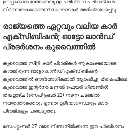
ഉറപ്പാക്കാൻ ഇങ്ങനെയുളള പരിശീലന പരിപാടികൾ
നിർണായകമാണെന്ന് സംഘാടകർ അഭിപ്രായപ്പെട്ടു.
രാജ്യത്തെ ഏറ്റവും വലിയ കാർ
എക്സിബിഷൻ; ഓട്ടോ ലാൻഡ്
പ്രദർശനം കുവൈത്തിൽ
കുവൈത്ത് സിറ്റി: കാർ പ്രേമികൾ ആകാംക്ഷയോടെ
കാത്തിരുന്ന ഓട്ടോ ലാൻഡ് എക്‌സിബിഷൻ
കുവൈത്തിൽ ഔദ്യോഗികമായി ആരംഭിച്ചു. മിഷെഫിലെ
കുവൈത്ത് ഇന്റർനാഷണൽ ഫെയർ ഗ്രൗണ്ടിൽ
തിങ്കളാഴ്ച (സെപ്റ്റംബർ 22) നടന്ന ചടങ്ങിൽ
നയതന്ത്രജ്ഞരും ഉന്നത ഉദ്യോഗസ്ഥരും കാർ
പ്രേമികളും പങ്കെടുത്തു.
സെപ്റ്റംബർ 27 വരെ നീണ്ടുനിൽക്കുന്ന ഈ പ്രദർശനം