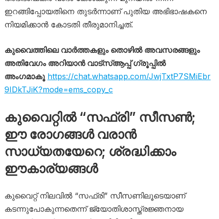
ഇറങ്ങിപ്പോയതിനെ തുടർന്നാണ് പുതിയ അഭിഭാഷകനെ
നിയമിക്കാൻ കോടതി തീരുമാനിച്ചത്.
കുവൈത്തിലെ വാർത്തകളും തൊഴിൽ അവസരങ്ങളും
അതിവേഗം അറിയാൻ വാട്സ്ആപ്പ് ഗ്രൂപ്പിൽ
അംഗമാകൂ
https://chat.whatsapp.com/JwjTxtP7SMiEbr
9IDkTJiK?mode=ems_copy_c
കുവൈറ്റിൽ “സഫ്രി” സീസൺ;
ഈ രോഗങ്ങൾ വരാൻ
സാധ്യതയേറെ; ശ്രദ്ധിക്കാം
ഈകാര്യങ്ങൾ
കുവൈറ്റ് നിലവിൽ “സഫ്രി” സീസണിലൂടെയാണ്
കടന്നുപോകുന്നതെന്ന് ജ്യോതിശാസ്ത്രജ്ഞനായ