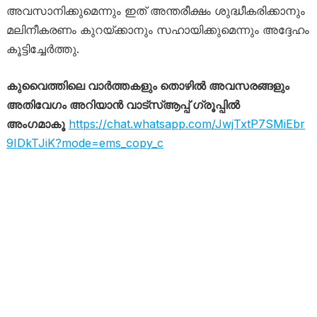
അവസാനിക്കുമെന്നും ഇത് അന്തരീക്ഷം ശുദ്ധീകരിക്കാനും
മലിനീകരണം കുറയ്ക്കാനും സഹായിക്കുമെന്നും അദ്ദേഹം
കൂട്ടിച്ചേർത്തു.
കുവൈത്തിലെ വാർത്തകളും തൊഴിൽ അവസരങ്ങളും
അതിവേഗം അറിയാൻ വാട്സ്ആപ്പ് ഗ്രൂപ്പിൽ
അംഗമാകൂ
https://chat.whatsapp.com/JwjTxtP7SMiEbr
9IDkTJiK?mode=ems_copy_c