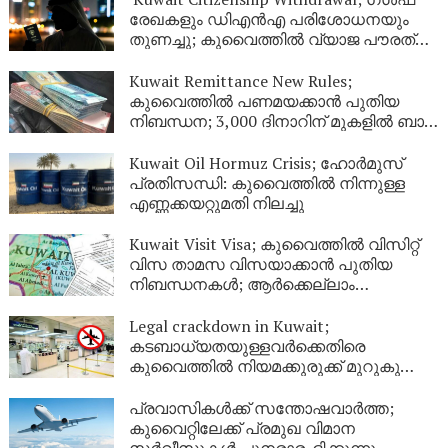
രേഖകളും ഡിഎൻഎ പരിശോധനയും
തുണച്ചു; കുവൈത്തിൽ വ്യാജ പൗരത്വം
നേടിയ 344 പേർ പുറത്ത്
Kuwait Remittance New Rules;
കുവൈത്തിൽ പണമയക്കാൻ പുതിയ
നിബന്ധന; 3,000 ദിനാറിന് മുകളിൽ ബാങ്ക്
സ്റ്റേറ്റ്‌മെന്റ് നിർബന്ധം
Kuwait Oil Hormuz Crisis; ഹോർമുസ്
പ്രതിസന്ധി: കുവൈത്തിൽ നിന്നുള്ള
എണ്ണക്കയറ്റുമതി നിലച്ചു
Kuwait Visit Visa; കുവൈത്തിൽ വിസിറ്റ്
വിസ താമസ വിസയാക്കാൻ പുതിയ
നിബന്ധനകൾ; ആർക്കെല്ലാം
അപേക്ഷിക്കാം?
Legal crackdown in Kuwait;
കടബാധ്യതയുള്ളവർക്കെതിരെ
കുവൈത്തിൽ നിയമക്കുരുക്ക് മുറുകുന്നു;
ജൂണിൽ മാത്രം 4,357 പേർക്ക്
യാത്രാവിലക്ക്
പ്രവാസികൾക്ക് സന്തോഷവാർത്ത;
കുവൈറ്റിലേക്ക് പ്രമുഖ വിമാന
സർവീസുകൾ പുനരാരംഭിക്കുന്നു