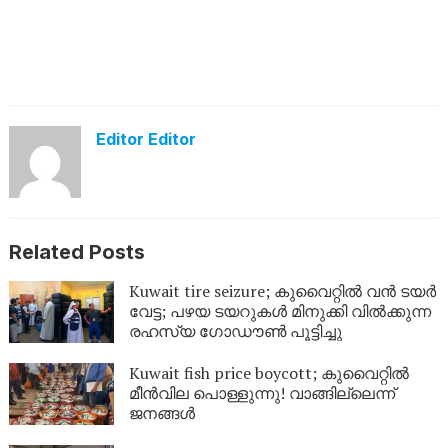
Editor Editor
Related Posts
Kuwait tire seizure; കുവൈറ്റിൽ വൻ ടയർ
വേട്ട; പഴയ ടയറുകൾ മിനുക്കി വിൽക്കുന്ന
രഹസ്യ ഗോഡൗൺ പൂട്ടിച്ചു
Kuwait fish price boycott; കുവൈറ്റിൽ
മീൻവില പൊള്ളുന്നു! വാങ്ങില്ലെന്ന്
ജനങ്ങൾ