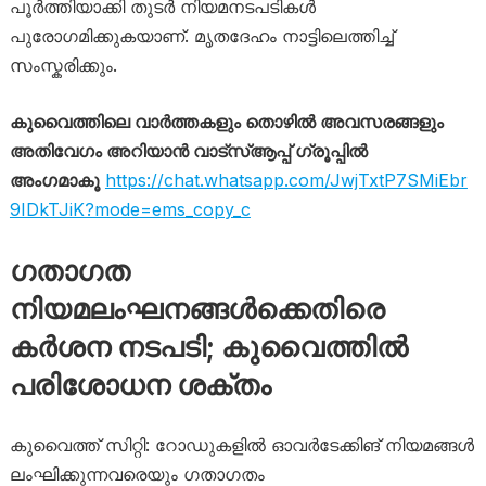
പൂർത്തിയാക്കി തുടർ നിയമനടപടികൾ
പുരോഗമിക്കുകയാണ്. മൃതദേഹം നാട്ടിലെത്തിച്ച്
സംസ്കരിക്കും.
കുവൈത്തിലെ വാർത്തകളും തൊഴിൽ അവസരങ്ങളും
അതിവേഗം അറിയാൻ വാട്സ്ആപ്പ് ഗ്രൂപ്പിൽ
അംഗമാകൂ
https://chat.whatsapp.com/JwjTxtP7SMiEbr
9IDkTJiK?mode=ems_copy_c
ഗതാഗത
നിയമലംഘനങ്ങൾക്കെതിരെ
കർശന നടപടി; കുവൈത്തിൽ
പരിശോധന ശക്തം
കുവൈത്ത് സിറ്റി: റോഡുകളിൽ ഓവർടേക്കിങ് നിയമങ്ങൾ
ലംഘിക്കുന്നവരെയും ഗതാഗതം