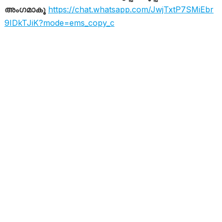
അംഗമാകൂ
https://chat.whatsapp.com/JwjTxtP7SMiEbr
9IDkTJiK?mode=ems_copy_c