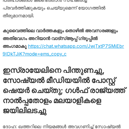
പരിഹാരങ്ങൾ കണ്ടെത്താൻ സഹകരിച്ച്
പ്രവർത്തിക്കുകയും ചെയ്യുമെന്ന് യോഗത്തിൽ
തീരുമാനമായി.
കുവൈത്തിലെ വാർത്തകളും തൊഴിൽ അവസരങ്ങളും
അതിവേഗം അറിയാൻ വാട്സ്ആപ്പ് ഗ്രൂപ്പിൽ
അംഗമാകൂ
https://chat.whatsapp.com/JwjTxtP7SMiEbr
9IDkTJiK?mode=ems_copy_c
ഇസ്രായേലിനെ പിന്തുണച്ചു,
സോഷ്യൽ മീഡിയയിൽ പോസ്റ്റ്
ഷെയർ ചെയ്തു; ​ഗൾഫ് രാജ്യത്ത്
നാൽപ്പതോളം മലയാളികളെ
ജയിലിലടച്ചു
ദോഹ: ഖത്തറിലെ നിയമങ്ങൾ അവഗണിച്ച് സോഷ്യൽ