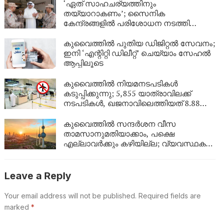
‘ഏത് സാഹചര്യത്തിനും
തയ്യാറാകണം’; സൈനിക
കേന്ദ്രങ്ങളിൽ പരിശോധന നടത്തി
കുവൈത്ത് പ്രതിരോധമന്ത്രി
കുവൈത്തിൽ പുതിയ ഡിജിറ്റൽ സേവനം;
ഇനി ‘എന്റിറ്റി ഡിലീറ്റ്’ ചെയ്യാം സേഹൽ
ആപ്പിലൂടെ
കുവൈത്തിൽ നിയമനടപടികൾ
കടുപ്പിക്കുന്നു; 5,855 യാത്രാവിലക്ക്
നടപടികൾ, ഖജനാവിലെത്തിയത് 8.88
ലക്ഷം ദിനാർ!
കുവൈത്തിൽ സന്ദർശന വീസ
താമസാനുമതിയാക്കാം, പക്ഷെ
എല്ലാവർക്കും കഴിയില്ല; വ്യവസ്ഥകൾ
വ്യക്തമാക്കി ആഭ്യന്തര മന്ത്രാലയം
Leave a Reply
Your email address will not be published.
Required fields are
marked
*