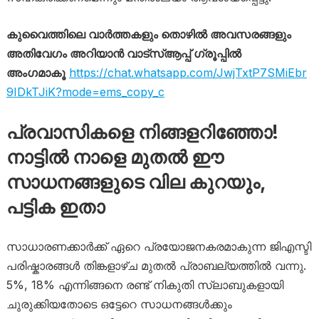
കുവൈത്തിലെ വാർത്തകളും തൊഴിൽ അവസരങ്ങളും
അതിവേഗം അറിയാൻ വാട്സ്ആപ്പ് ഗ്രൂപ്പിൽ
അംഗമാകൂ
https://chat.whatsapp.com/JwjTxtP7SMiEbr
9IDkTJiK?mode=ems_copy_c
പ്രവാസികളെ നിങ്ങളറിഞ്ഞോ!
നാട്ടിൽ നാളെ മുതൽ ഈ
സാധനങ്ങളുടെ വില കുറയും,
പട്ടിക ഇതാ
സാധാരണക്കാർക്ക് ഏറെ പ്രയോജനകരമാകുന്ന ജിഎസ്ടി
പരിഷ്കാരങ്ങൾ തിങ്കളാഴ്ച മുതൽ പ്രാബല്യത്തിൽ വന്നു.
5%, 18% എന്നിങ്ങനെ രണ്ട് നികുതി സ്ലാബുകളായി
ചുരുക്കിയതോടെ ഒട്ടേറെ സാധനങ്ങൾക്കും