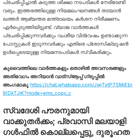
പ്രചരിപ്പിച്ചാൽ കടുത്ത ശിക്ഷാ നടപടികൾ നേരിടേണ്ടി
വരും. ഇത്തരത്തിലുള്ള നിയമലംഘനങ്ങൾ തടയാൻ
ഖത്തർ ആഭ്യന്തര മന്ത്രാലയം കർശന നിരീക്ഷണം
ഏർപ്പെടുത്തിയിട്ടുണ്ട്. വ്യാജ വാർത്തകൾ
പ്രചരിപ്പിക്കുന്നവർക്കും വംശീയ വിദ്വേഷം ഉണ്ടാക്കുന്ന
പോസ്റ്റുകൾ ഇടുന്നവർക്കും എതിരെ പ്രോസിക്യൂഷൻ
ഉൾപ്പെടെയുള്ള നിയമനടപടികൾ സ്വീകരിക്കും.
കുവൈത്തിലെ വാർത്തകളും തൊഴിൽ അവസരങ്ങളും
അതിവേഗം അറിയാൻ വാട്സ്ആപ്പ് ഗ്രൂപ്പിൽ
അംഗമാകൂ
https://chat.whatsapp.com/JwjTxtP7SMiEbr
9IDkTJiK?mode=ems_copy_c
സ്വദേശി പൗരനുമായി
വാക്കുതർക്കം; പ്രവാസി മലയാളി ​
ഗൾഫിൽ കൊല്ലപ്പെട്ടു, ദുരൂഹത