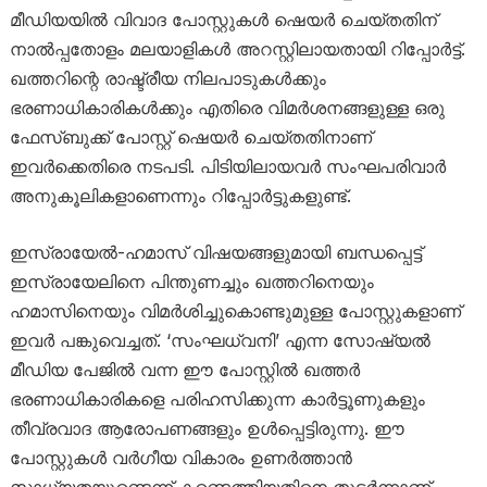
മീഡിയയിൽ വിവാദ പോസ്റ്റുകൾ ഷെയർ ചെയ്തതിന്
നാൽപ്പതോളം മലയാളികൾ അറസ്റ്റിലായതായി റിപ്പോർട്ട്.
ഖത്തറിന്റെ രാഷ്ട്രീയ നിലപാടുകൾക്കും
ഭരണാധികാരികൾക്കും എതിരെ വിമർശനങ്ങളുള്ള ഒരു
ഫേസ്ബുക്ക് പോസ്റ്റ് ഷെയർ ചെയ്തതിനാണ്
ഇവർക്കെതിരെ നടപടി. പിടിയിലായവർ സംഘപരിവാർ
അനുകൂലികളാണെന്നും റിപ്പോർട്ടുകളുണ്ട്.
ഇസ്രായേൽ-ഹമാസ് വിഷയങ്ങളുമായി ബന്ധപ്പെട്ട്
ഇസ്രായേലിനെ പിന്തുണച്ചും ഖത്തറിനെയും
ഹമാസിനെയും വിമർശിച്ചുകൊണ്ടുമുള്ള പോസ്റ്റുകളാണ്
ഇവർ പങ്കുവെച്ചത്. ‘സംഘധ്വനി’ എന്ന സോഷ്യൽ
മീഡിയ പേജിൽ വന്ന ഈ പോസ്റ്റിൽ ഖത്തർ
ഭരണാധികാരികളെ പരിഹസിക്കുന്ന കാർട്ടൂണുകളും
തീവ്രവാദ ആരോപണങ്ങളും ഉൾപ്പെട്ടിരുന്നു. ഈ
പോസ്റ്റുകൾ വർഗീയ വികാരം ഉണർത്താൻ