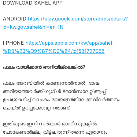
DOWNLOAD SAHEL APP
ANDROID
https://play.google.com/store/apps/details?
id=kw.gov.sahel&hl=en_IN
I PHONE
https://apps.apple.com/kw/app/sahel-
%D8%B3%D9%87%D9%84/id1581727068
ഫലം വായിക്കാൻ അറിയില്ലെങ്കിൽ?
ഫലം അറബിയിൽ കാണുന്നതിനാൽ, ഭാഷ
അറിയാത്തവർക്ക് ഗൂഗിൾ ട്രാൻസ്ലേറ്റ് ആപ്പ്
ഉപയോഗിച്ച് വാചകം മലയാളത്തിലേക്ക് വിവർത്തനം
ചെയ്ത് ഉറപ്പാക്കാവുന്നതാണ്.
ഇതിലൂടെ ഇനി സർക്കാർ ഓഫീസുകളിൽ
പോകേണ്ടതില്ല; വീട്ടിലിരുന്ന് തന്നെ ഏതാനും