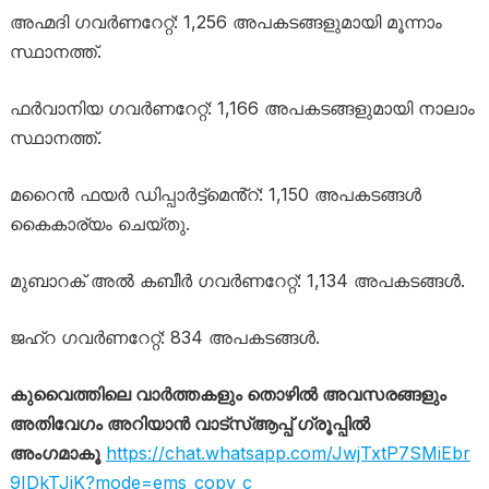
അഹ്മദി ഗവർണറേറ്റ്: 1,256 അപകടങ്ങളുമായി മൂന്നാം
സ്ഥാനത്ത്.
ഫർവാനിയ ഗവർണറേറ്റ്: 1,166 അപകടങ്ങളുമായി നാലാം
സ്ഥാനത്ത്.
മറൈൻ ഫയർ ഡിപ്പാർട്ട്‌മെൻ്റ്: 1,150 അപകടങ്ങൾ
കൈകാര്യം ചെയ്തു.
മുബാറക് അൽ കബീർ ഗവർണറേറ്റ്: 1,134 അപകടങ്ങൾ.
ജഹ്റ ഗവർണറേറ്റ്: 834 അപകടങ്ങൾ.
കുവൈത്തിലെ വാർത്തകളും തൊഴിൽ അവസരങ്ങളും
അതിവേഗം അറിയാൻ വാട്സ്ആപ്പ് ഗ്രൂപ്പിൽ
അംഗമാകൂ
https://chat.whatsapp.com/JwjTxtP7SMiEbr
9IDkTJiK?mode=ems_copy_c