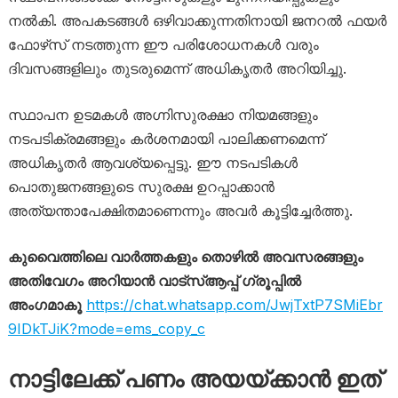
നൽകി. അപകടങ്ങൾ ഒഴിവാക്കുന്നതിനായി ജനറൽ ഫയർ
ഫോഴ്‌സ് നടത്തുന്ന ഈ പരിശോധനകൾ വരും
ദിവസങ്ങളിലും തുടരുമെന്ന് അധികൃതർ അറിയിച്ചു.
സ്ഥാപന ഉടമകൾ അഗ്നിസുരക്ഷാ നിയമങ്ങളും
നടപടിക്രമങ്ങളും കർശനമായി പാലിക്കണമെന്ന്
അധികൃതർ ആവശ്യപ്പെട്ടു. ഈ നടപടികൾ
പൊതുജനങ്ങളുടെ സുരക്ഷ ഉറപ്പാക്കാൻ
അത്യന്താപേക്ഷിതമാണെന്നും അവർ കൂട്ടിച്ചേർത്തു.
കുവൈത്തിലെ വാർത്തകളും തൊഴിൽ അവസരങ്ങളും
അതിവേഗം അറിയാൻ വാട്സ്ആപ്പ് ഗ്രൂപ്പിൽ
അംഗമാകൂ
https://chat.whatsapp.com/JwjTxtP7SMiEbr
9IDkTJiK?mode=ems_copy_c
നാട്ടിലേക്ക് പണം അയയ്ക്കാൻ ഇത്