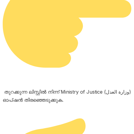
തുറക്കുന്ന ലിസ്റ്റിൽ നിന്ന് Ministry of Justice (وزارة العدل)
ഓപ്ഷൻ തിരഞ്ഞെടുക്കുക.