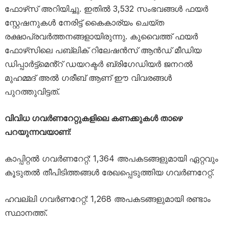
ഫോഴ്‌സ് അറിയിച്ചു. ഇതിൽ 3,532 സംഭവങ്ങൾ ഫയർ
സ്റ്റേഷനുകൾ നേരിട്ട് കൈകാര്യം ചെയ്ത
രക്ഷാപ്രവർത്തനങ്ങളായിരുന്നു. കുവൈത്ത് ഫയർ
ഫോഴ്‌സിലെ പബ്ലിക് റിലേഷൻസ് ആൻഡ് മീഡിയ
ഡിപ്പാർട്ട്‌മെൻ്റ് ഡയറക്ടർ ബ്രിഗേഡിയർ ജനറൽ
മുഹമ്മദ് അൽ ഗരീബ് ആണ് ഈ വിവരങ്ങൾ
പുറത്തുവിട്ടത്.
വിവിധ ഗവർണറേറ്റുകളിലെ കണക്കുകൾ താഴെ
പറയുന്നവയാണ്:
കാപ്പിറ്റൽ ഗവർണറേറ്റ്: 1,364 അപകടങ്ങളുമായി ഏറ്റവും
കൂടുതൽ തീപിടിത്തങ്ങൾ രേഖപ്പെടുത്തിയ ഗവർണറേറ്റ്.
ഹവല്ലി ഗവർണറേറ്റ്: 1,268 അപകടങ്ങളുമായി രണ്ടാം
സ്ഥാനത്ത്.