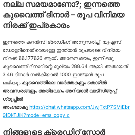
നല്ല സമയമാണോ?; ഇന്നത്തെ
കുവൈത്ത് ദിനാർ – രൂപ വിനിമയ
നിരക്ക് ഇപ്രകാരം
ഇന്നത്തെ കറൻസി ട്രേഡിംഗ് അനുസരിച്ച്, യുഎസ്
ഡോളറിനെതിരെയുള്ള ഇന്ത്യൻ രൂപയുടെ വിനിമയ
നിരക്ക് 88.177826 ആയി. അതേസമയം, ഇന്ന് ഒരു
കുവൈത്ത് ദീനാറിന്റെ മൂല്യം 288.64 ആയി. അതായത്
3.46 ദിനാർ നൽകിയാൽ 1000 ഇന്ത്യൻ രൂപ
ലഭിക്കും.
കുവൈത്തിലെ വാർത്തകളും തൊഴിൽ
അവസരങ്ങളും അതിവേഗം അറിയാൻ വാട്സ്ആപ്പ്
ഗ്രൂപ്പിൽ
അംഗമാകൂ
https://chat.whatsapp.com/JwjTxtP7SMiEbr
9IDkTJiK?mode=ems_copy_c
നിങ്ങളുടെ ക്രെഡിറ്റ് സ്കോർ