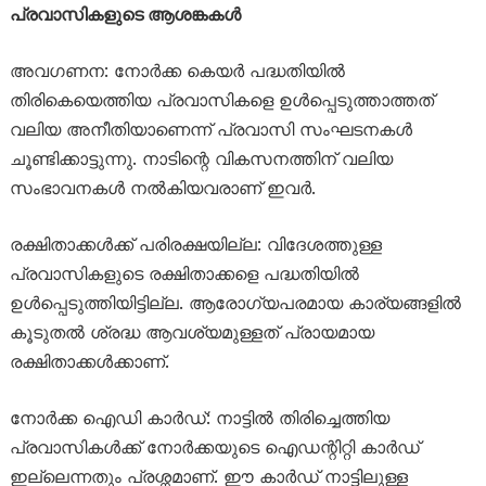
പ്രവാസികളുടെ ആശങ്കകൾ
അവഗണന: നോർക്ക കെയർ പദ്ധതിയിൽ
തിരികെയെത്തിയ പ്രവാസികളെ ഉൾപ്പെടുത്താത്തത്
വലിയ അനീതിയാണെന്ന് പ്രവാസി സംഘടനകൾ
ചൂണ്ടിക്കാട്ടുന്നു. നാടിന്റെ വികസനത്തിന് വലിയ
സംഭാവനകൾ നൽകിയവരാണ് ഇവർ.
രക്ഷിതാക്കൾക്ക് പരിരക്ഷയില്ല: വിദേശത്തുള്ള
പ്രവാസികളുടെ രക്ഷിതാക്കളെ പദ്ധതിയിൽ
ഉൾപ്പെടുത്തിയിട്ടില്ല. ആരോഗ്യപരമായ കാര്യങ്ങളിൽ
കൂടുതൽ ശ്രദ്ധ ആവശ്യമുള്ളത് പ്രായമായ
രക്ഷിതാക്കൾക്കാണ്.
നോർക്ക ഐഡി കാർഡ്: നാട്ടിൽ തിരിച്ചെത്തിയ
പ്രവാസികൾക്ക് നോർക്കയുടെ ഐഡന്റിറ്റി കാർഡ്
ഇല്ലെന്നതും പ്രശ്നമാണ്. ഈ കാർഡ് നാട്ടിലുള്ള