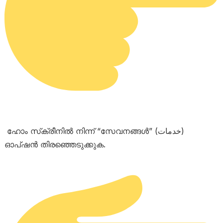
ഹോം സ്‌ക്രീനിൽ നിന്ന് “സേവനങ്ങൾ” (خدمات)
ഓപ്ഷൻ തിരഞ്ഞെടുക്കുക.