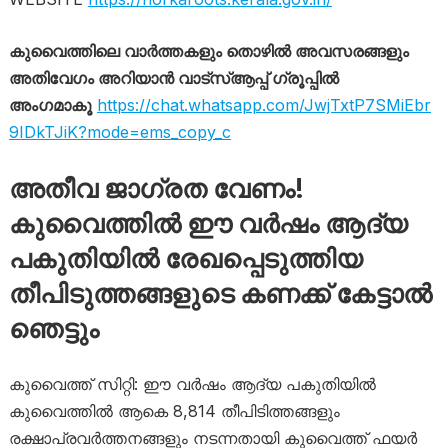
കുവൈത്തിലെ വാർത്തകളും തൊഴിൽ അവസരങ്ങളും
അതിവേഗം അറിയാൻ വാട്സ്ആപ്പ് ഗ്രൂപ്പിൽ
അംഗമാകൂ
https://chat.whatsapp.com/JwjTxtP7SMiEbr
9IDkTJiK?mode=ems_copy_c
അതീവ ജാ​ഗ്രത വേണം!
കുവൈത്തിൽ ഈ വർഷം ആദ്യ
പകുതിയിൽ രേഖപ്പെടുത്തിയ
തീപിടുത്തങ്ങളുടെ കണക്ക് കേട്ടാൽ
ഞെട്ടും
കുവൈത്ത് സിറ്റി: ഈ വർഷം ആദ്യ പകുതിയിൽ
കുവൈത്തിൽ ആകെ 8,814 തീപിടിത്തങ്ങളും
രക്ഷാപ്രവർത്തനങ്ങളും നടന്നതായി കുവൈത്ത് ഫയർ