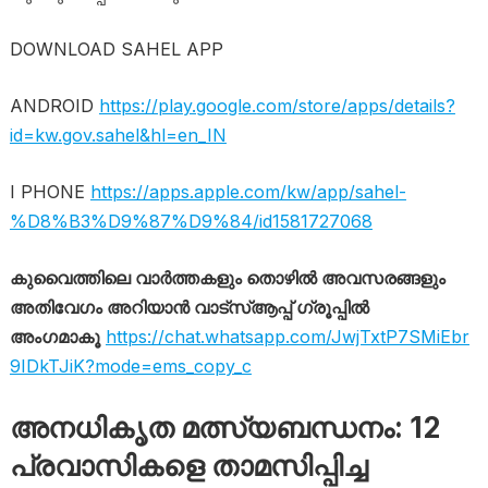
DOWNLOAD SAHEL APP
ANDROID
https://play.google.com/store/apps/details?
id=kw.gov.sahel&hl=en_IN
I PHONE
https://apps.apple.com/kw/app/sahel-
%D8%B3%D9%87%D9%84/id1581727068
കുവൈത്തിലെ വാർത്തകളും തൊഴിൽ അവസരങ്ങളും
അതിവേഗം അറിയാൻ വാട്സ്ആപ്പ് ഗ്രൂപ്പിൽ
അംഗമാകൂ
https://chat.whatsapp.com/JwjTxtP7SMiEbr
9IDkTJiK?mode=ems_copy_c
അനധികൃത മത്സ്യബന്ധനം: 12
പ്രവാസികളെ താമസിപ്പിച്ച