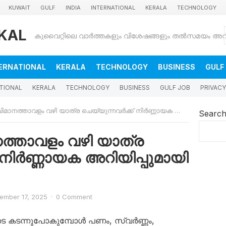
KUWAIT
GULF
INDIA
INTERNATIONAL
KERALA
TECHNOLOGY
KAL
ERNATIONAL
KERALA
TECHNOLOGY
BUSINESS
GULF
TIONAL
KERALA
TECHNOLOGY
BUSINESS
GULF JOB
PRIVACY
ത്താവളം വഴി യാത്ര ചെയ്യുന്നവർക്ക് നിർണ്ണായക അറിയിപ്പുമായി അധികൃതർ
Searc
ത്താവളം വഴി യാത്ര
 നിർണ്ണായക അറിയിപ്പുമായി
ember 17, 2025
·
0 Comment
ൂടെ കടന്നുപോകുമ്പോൾ പണം, സ്വർണ്ണം,