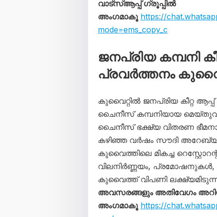
വാട്സ്ആപ്പ് ഗ്രൂപ്പിൽ
അംഗമാകൂ
https://chat.whats
mode=ems_copy_c
ജനപ്രിയ കമ്പനി ക
പ്രവർത്തനം കുവൈറ
കുവൈറ്റിൽ ജനപ്രിയ കീറ്റ ആപ്പ
ചൈനീസ് കമ്പനിയായ മെയ്തുവാ
ചൈനീസ് ഭക്ഷ്യ വിതരണ ഭീമനായ
കഴിഞ്ഞ വർഷം സൗദി അറേബ്യയി
കുവൈത്തിലെ മികച്ച റെസ്റ്റോറന്
വിലനിർണ്ണയം, പ്രമോഷനുകൾ, AI
കുവൈത്ത് വിപണി ലക്ഷ്യമിടുന്ന
അവസരങ്ങളും അതിവേഗം അറിയാൻ
അംഗമാകൂ
https://chat.whats