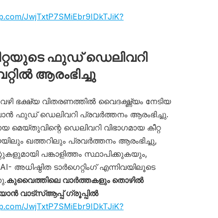
app.com/JwjTxtP7SMiEbr9IDkTJiK?
ീറ്റയുടെ ഫുഡ് ഡെലിവറി
്റിൽ ആരംഭിച്ചു
് വഴി ഭക്ഷ്യ വിതരണത്തിൽ വൈദഗ്ദ്ധ്യം നേടിയ
ൻ ഫുഡ് ഡെലിവറി പ്രവർത്തനം ആരംഭിച്ചു.
 മെയ്തുവിന്റെ ഡെലിവറി വിഭാഗമായ കീറ്റ
ലും ഖത്തറിലും പ്രവർത്തനം ആരംഭിച്ചു,
റുകളുമായി പങ്കാളിത്തം സ്ഥാപിക്കുകയും,
- അധിഷ്ഠിത ടാർഗെറ്റിംഗ് എന്നിവയിലൂടെ
ു.
കുവൈത്തിലെ വാർത്തകളും തൊഴിൽ
 വാട്സ്ആപ്പ് ഗ്രൂപ്പിൽ
app.com/JwjTxtP7SMiEbr9IDkTJiK?