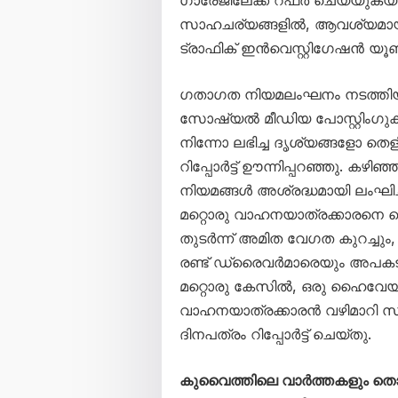
ഗാരേജിലേക്ക് റഫർ ചെയ്യുകയ
സാഹചര്യങ്ങളിൽ, ആവശ്യമായ ന
ട്രാഫിക് ഇൻവെസ്റ്റിഗേഷൻ യൂണിറ
ഗതാഗത നിയമലംഘനം നടത്തിയതാ
സോഷ്യൽ മീഡിയ പോസ്റ്റിംഗുക
നിന്നോ ലഭിച്ച ദൃശ്യങ്ങളോ ത
റിപ്പോർട്ട് ഊന്നിപ്പറഞ്ഞു. ക
നിയമങ്ങൾ അശ്രദ്ധമായി ലംഘിച്ച
മറ്റൊരു വാഹനയാത്രക്കാരനെ ടെ
തുടർന്ന് അമിത വേഗത കുറച്ചും,
രണ്ട് ഡ്രൈവർമാരെയും അപകടത്തി
മറ്റൊരു കേസിൽ, ഒരു ഹൈവേയ
വാഹനയാത്രക്കാരൻ വഴിമാറി സഞ്ച
ദിനപത്രം റിപ്പോർട്ട് ചെയ്തു.
കുവൈത്തിലെ വാർത്തകളും 