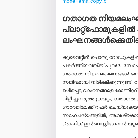
mode=ems_copy_c
ഗതാഗത നിയമലംഘ
പ്ലാറ്റ്‌ഫോമുകളിൽ 
ലംഘനങ്ങൾക്കെതിര
കുവൈറ്റിൽ പൊതു റോഡുകളിൽ സ്
പകർത്തിയവയ്ക്ക് പുറമേ, സോഷ്
ഗതാഗത നിയമ ലംഘനങ്ങൾ ജനറൽ
സജീവമായി നിരീക്ഷിക്കുന്നുണ്ട്
ഉൾപ്പെട്ട വാഹനങ്ങളെ മോണിറ്ററ
വിളിച്ചുവരുത്തുകയും, ഗതാഗ
ഗാരേജിലേക്ക് റഫർ ചെയ്യുകയ
സാഹചര്യങ്ങളിൽ, ആവശ്യമായ ന
ട്രാഫിക് ഇൻവെസ്റ്റിഗേഷൻ യൂണിറ