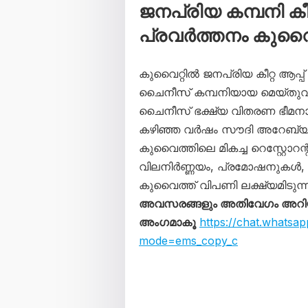
ജനപ്രിയ കമ്പനി ക
പ്രവർത്തനം കുവൈറ
കുവൈറ്റിൽ ജനപ്രിയ കീറ്റ ആപ്പ
ചൈനീസ് കമ്പനിയായ മെയ്തുവാ
ചൈനീസ് ഭക്ഷ്യ വിതരണ ഭീമനായ
കഴിഞ്ഞ വർഷം സൗദി അറേബ്യയി
കുവൈത്തിലെ മികച്ച റെസ്റ്റോറന്
വിലനിർണ്ണയം, പ്രമോഷനുകൾ, AI
കുവൈത്ത് വിപണി ലക്ഷ്യമിടുന്ന
അവസരങ്ങളും അതിവേഗം അറിയാൻ
അംഗമാകൂ
https://chat.whats
mode=ems_copy_c