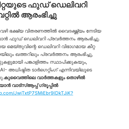
ീറ്റയുടെ ഫുഡ് ഡെലിവറി
്റിൽ ആരംഭിച്ചു
് വഴി ഭക്ഷ്യ വിതരണത്തിൽ വൈദഗ്ദ്ധ്യം നേടിയ
ൻ ഫുഡ് ഡെലിവറി പ്രവർത്തനം ആരംഭിച്ചു.
 മെയ്തുവിന്റെ ഡെലിവറി വിഭാഗമായ കീറ്റ
ലും ഖത്തറിലും പ്രവർത്തനം ആരംഭിച്ചു,
റുകളുമായി പങ്കാളിത്തം സ്ഥാപിക്കുകയും,
- അധിഷ്ഠിത ടാർഗെറ്റിംഗ് എന്നിവയിലൂടെ
ു.
കുവൈത്തിലെ വാർത്തകളും തൊഴിൽ
 വാട്സ്ആപ്പ് ഗ്രൂപ്പിൽ
app.com/JwjTxtP7SMiEbr9IDkTJiK?