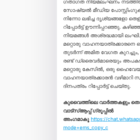
ഗതാഗത നിയമലംഘനം നടത്തിയതാ
സോഷ്യൽ മീഡിയ പോസ്റ്റിംഗുക
നിന്നോ ലഭിച്ച ദൃശ്യങ്ങളോ ത
റിപ്പോർട്ട് ഊന്നിപ്പറഞ്ഞു. ക
നിയമങ്ങൾ അശ്രദ്ധമായി ലംഘിച്ച
മറ്റൊരു വാഹനയാത്രക്കാരനെ ടെ
തുടർന്ന് അമിത വേഗത കുറച്ചും,
രണ്ട് ഡ്രൈവർമാരെയും അപകടത്തി
മറ്റൊരു കേസിൽ, ഒരു ഹൈവേയ
വാഹനയാത്രക്കാരൻ വഴിമാറി സഞ്ച
ദിനപത്രം റിപ്പോർട്ട് ചെയ്തു.
കുവൈത്തിലെ വാർത്തകളും 
വാട്സ്ആപ്പ് ഗ്രൂപ്പിൽ
അംഗമാകൂ
https://chat.whats
mode=ems_copy_c