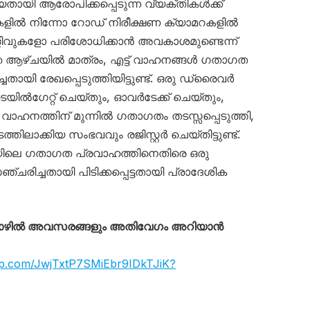
യി ആരോപിക്കപ്പെടുന്ന വ്യക്തികൾക്ക്
ളിൽ നിന്നോ റോഡ് നിരീക്ഷണ ക്യാമറകളിൽ
െളിവുകളോ പരിശോധിക്കാൻ അവകാശമുണ്ടെന്ന്
ഴിഞ്ഞ ആഴ്ചയിൽ മാത്രം, എട്ട് വാഹനങ്ങൾ ഗതാഗത
തായി രേഖപ്പെടുത്തിയിട്ടുണ്ട്. ഒരു ഡ്രൈവർ
യിൽഗേറ്റ് ചെയ്തും, ഓവർടേക്ക് ചെയ്തും,
 വാഹനത്തിന് മുന്നിൽ ഗതാഗതം തടസ്സപ്പെടുത്തി,
ലാക്കിയ സംഭവവും രജിസ്റ്റർ ചെയ്തിട്ടുണ്ട്.
ിലെ ഗതാഗത പ്രവാഹത്തിനെതിരെ ഒരു
രിച്ചതായി പിടിക്കപ്പെട്ടതായി പ്രാദേശിക
തൊഴിൽ അവസരങ്ങളും അതിവേഗം അറിയാൻ
app.com/JwjTxtP7SMiEbr9IDkTJiK?