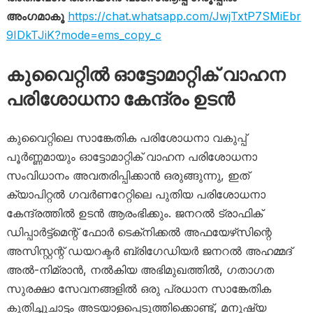
അംഗമാകൂ
https://chat.whatsapp.com/JwjTxtP7SMiEbr
9IDkTJiK?mode=ems_copy_c
കുവൈറ്റിൽ ഓട്ടോമാറ്റിക് വാഹന
പരിശോധനാ കേന്ദ്രം ഉടൻ
കുവൈറ്റിലെ സാങ്കേതിക പരിശോധനാ വകുപ്പ്
പൂർണ്ണമായും ഓട്ടോമാറ്റിക് വാഹന പരിശോധനാ
സംവിധാനം അവതരിപ്പിക്കാൻ ഒരുങ്ങുന്നു, ഇത്
ക്യാപിറ്റൽ ഗവർണറേറ്റിലെ പുതിയ പരിശോധനാ
കേന്ദ്രത്തിൽ ഉടൻ ആരംഭിക്കും. ജനറൽ ട്രാഫിക്
ഡിപ്പാർട്ട്‌മെന്റ് ഫോർ ടെക്‌നിക്കൽ അഫയേഴ്‌സിന്റെ
അസിസ്റ്റന്റ് ഡയറക്ടർ ബ്രിഗേഡിയർ ജനറൽ അഹമ്മദ്
അൽ-നിമ്രാൻ, നൽകിയ അഭിമുഖത്തിൽ, ഗതാഗത
സുരക്ഷാ സേവനങ്ങളിൽ ഒരു പ്രധാന സാങ്കേതിക
കുതിച്ചുചാട്ടം അടയാളപ്പെടുത്തിക്കൊണ്ട്, മനുഷ്യ