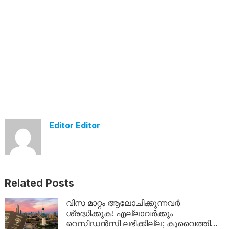
Editor Editor
Related Posts
വിസ മാറ്റം ആലോചിക്കുന്നവർ
ശ്രദ്ധിക്കുക! എല്ലാവർക്കും
റെസിഡൻസി ലഭിക്കില്ല; കുവൈത്തിന്റെ