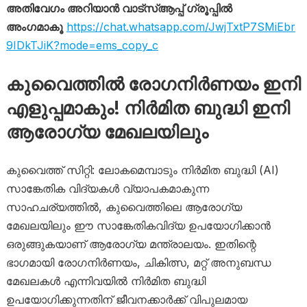
അതിവേഗം അറിയാൻ വാട്സ്ആപ്പ് ഗ്രൂപ്പിൽ
അംഗമാകൂ
https://chat.whatsapp.com/JwjTxtP7SMiEbr
9IDkTJiK?mode=ems_copy_c
കുവൈത്തിൽ രോ​ഗനിർണയം ഇനി
എളുപ്പമാകും! നിർമിത ബുദ്ധി ഇനി
ആരോഗ്യ മേഖലയിലും
കുവൈത്ത് സിറ്റി: ലോകമെമ്പാടും നിർമിത ബുദ്ധി (AI)
സാങ്കേതിക വിദ്യകൾ വ്യാപകമാകുന്ന
സാഹചര്യത്തിൽ, കുവൈത്തിലെ ആരോഗ്യ
മേഖലയിലും ഈ സാങ്കേതികവിദ്യ ഉപയോഗിക്കാൻ
ഒരുങ്ങുകയാണ് ആരോഗ്യ മന്ത്രാലയം. ഇതിന്റെ
ഭാഗമായി രോഗനിർണയം, ചികിത്സ, മറ്റ് അനുബന്ധ
മേഖലകൾ എന്നിവയിൽ നിർമിത ബുദ്ധി
ഉപയോഗിക്കുന്നതിന് ജീവനക്കാർക്ക് വിപുലമായ