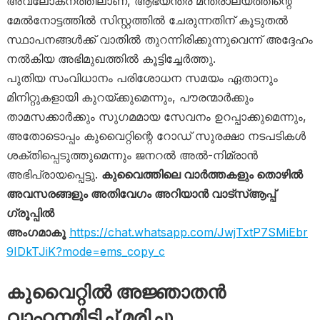
അവലോകനത്തിലാണ്, ആഭ്യന്തര മന്ത്രാലയത്തിന്റെ
മേൽനോട്ടത്തിൽ സിസ്റ്റത്തിൽ ചേരുന്നതിന് കൂടുതൽ
സ്ഥാപനങ്ങൾക്ക് വാതിൽ തുറന്നിരിക്കുന്നുവെന്ന് അദ്ദേഹം
നൽകിയ അഭിമുഖത്തിൽ കൂട്ടിച്ചേർത്തു.
പുതിയ സംവിധാനം പരിശോധന സമയം ഏതാനും
മിനിറ്റുകളായി കുറയ്ക്കുമെന്നും, പൗരന്മാർക്കും
താമസക്കാർക്കും സുഗമമായ സേവനം ഉറപ്പാക്കുമെന്നും,
അതോടൊപ്പം കുവൈറ്റിന്റെ റോഡ് സുരക്ഷാ നടപടികൾ
ശക്തിപ്പെടുത്തുമെന്നും ജനറൽ അൽ-നിമ്രാൻ
അഭിപ്രായപ്പെട്ടു.
കുവൈത്തിലെ വാർത്തകളും തൊഴിൽ
അവസരങ്ങളും അതിവേഗം അറിയാൻ വാട്സ്ആപ്പ്
ഗ്രൂപ്പിൽ
അംഗമാകൂ
https://chat.whatsapp.com/JwjTxtP7SMiEbr
9IDkTJiK?mode=ems_copy_c
കുവൈറ്റിൽ അജ്ഞാതൻ
വാഹനമിടിച്ച് മരിച്ചു