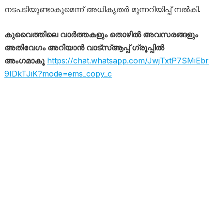
നടപടിയുണ്ടാകുമെന്ന് അധികൃതർ മുന്നറിയിപ്പ് നൽകി.
കുവൈത്തിലെ വാർത്തകളും തൊഴിൽ അവസരങ്ങളും
അതിവേഗം അറിയാൻ വാട്സ്ആപ്പ് ഗ്രൂപ്പിൽ
അംഗമാകൂ
https://chat.whatsapp.com/JwjTxtP7SMiEbr
9IDkTJiK?mode=ems_copy_c