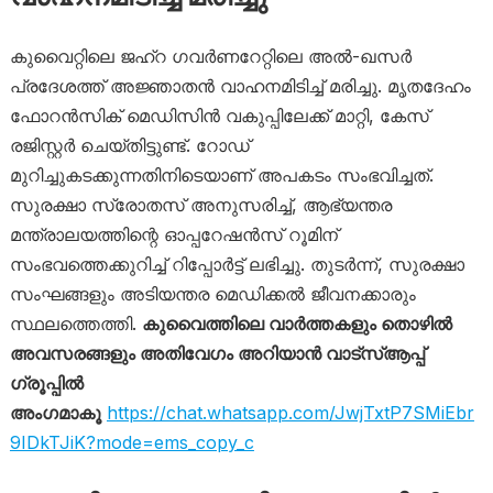
കുവൈറ്റിലെ ജഹ്‌റ ഗവർണറേറ്റിലെ അൽ-ഖസർ
പ്രദേശത്ത് അജ്ഞാതൻ വാഹനമിടിച്ച് മരിച്ചു. മൃതദേഹം
ഫോറൻസിക് മെഡിസിൻ വകുപ്പിലേക്ക് മാറ്റി, കേസ്
രജിസ്റ്റർ ചെയ്തിട്ടുണ്ട്. റോഡ്
മുറിച്ചുകടക്കുന്നതിനിടെയാണ് അപകടം സംഭവിച്ചത്.
സുരക്ഷാ സ്രോതസ് അനുസരിച്ച്, ആഭ്യന്തര
മന്ത്രാലയത്തിന്റെ ഓപ്പറേഷൻസ് റൂമിന്
സംഭവത്തെക്കുറിച്ച് റിപ്പോർട്ട് ലഭിച്ചു. തുടർന്ന്, സുരക്ഷാ
സംഘങ്ങളും അടിയന്തര മെഡിക്കൽ ജീവനക്കാരും
സ്ഥലത്തെത്തി.
കുവൈത്തിലെ വാർത്തകളും തൊഴിൽ
അവസരങ്ങളും അതിവേഗം അറിയാൻ വാട്സ്ആപ്പ്
ഗ്രൂപ്പിൽ
അംഗമാകൂ
https://chat.whatsapp.com/JwjTxtP7SMiEbr
9IDkTJiK?mode=ems_copy_c