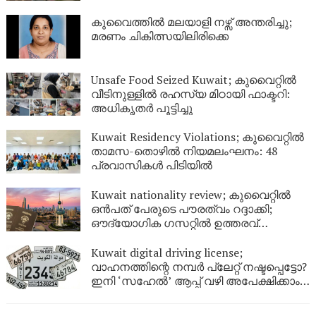
നിർണായക വിശദീകരണം
കുവൈത്തിൽ മലയാളി നഴ്സ് അന്തരിച്ചു;
മരണം ചികിത്സയിലിരിക്കെ
Unsafe Food Seized Kuwait; കുവൈറ്റിൽ
വീടിനുള്ളിൽ രഹസ്യ മിഠായി ഫാക്ടറി:
അധികൃതർ പൂട്ടിച്ചു
Kuwait Residency Violations; കുവൈറ്റിൽ
താമസ-തൊഴിൽ നിയമലംഘനം: 48
പ്രവാസികൾ പിടിയിൽ
Kuwait nationality review; കുവൈറ്റിൽ
ഒൻപത് പേരുടെ പൗരത്വം റദ്ദാക്കി;
ഔദ്യോഗിക ഗസറ്റിൽ ഉത്തരവ്
പുറത്തിറങ്ങി
Kuwait digital driving license;
വാഹനത്തിന്റെ നമ്പര്‍ പ്ലേറ്റ് നഷ്ടപ്പെട്ടോ?
ഇനി ‘സഹേൽ’ ആപ്പ് വഴി അപേക്ഷിക്കാം;
കുവൈറ്റിൽ പുതിയ ഡിജിറ്റൽ സേവനം
ഉടൻ