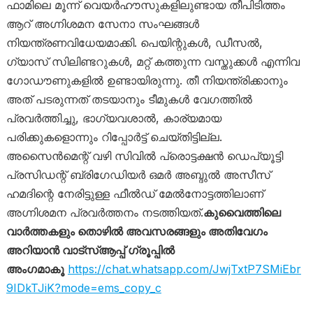
ഫാമിലെ മൂന്ന് വെയർഹൗസുകളിലുണ്ടായ തീപിടിത്തം
ആറ് അഗ്നിശമന സേനാ സംഘങ്ങൾ
നിയന്ത്രണവിധേയമാക്കി. പെയിന്റുകൾ, ഡീസൽ,
ഗ്യാസ് സിലിണ്ടറുകൾ, മറ്റ് കത്തുന്ന വസ്തുക്കൾ എന്നിവ
ഗോഡൗണുകളിൽ ഉണ്ടായിരുന്നു. തീ നിയന്ത്രിക്കാനും
അത് പടരുന്നത് തടയാനും ടീമുകൾ വേഗത്തിൽ
പ്രവർത്തിച്ചു, ഭാഗ്യവശാൽ, കാര്യമായ
പരിക്കുകളൊന്നും റിപ്പോർട്ട് ചെയ്തിട്ടില്ല.
അസൈൻമെന്റ് വഴി സിവിൽ പ്രൊട്ടക്ഷൻ ഡെപ്യൂട്ടി
പ്രസിഡന്റ് ബ്രിഗേഡിയർ ഒമർ അബ്ദുൽ അസീസ്
ഹമദിന്റെ നേരിട്ടുള്ള ഫീൽഡ് മേൽനോട്ടത്തിലാണ്
അഗ്നിശമന പ്രവർത്തനം നടത്തിയത്.
കുവൈത്തിലെ
വാർത്തകളും തൊഴിൽ അവസരങ്ങളും അതിവേഗം
അറിയാൻ വാട്സ്ആപ്പ് ഗ്രൂപ്പിൽ
അംഗമാകൂ
https://chat.whatsapp.com/JwjTxtP7SMiEbr
9IDkTJiK?mode=ems_copy_c