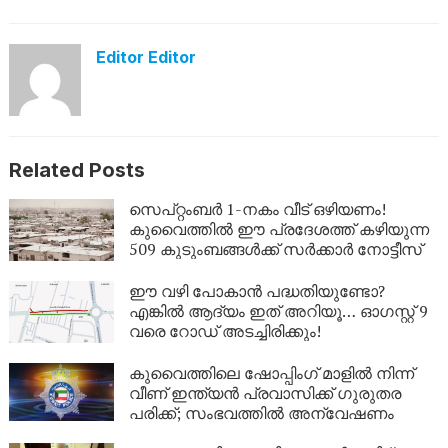
Editor Editor
Related Posts
സെപ്റ്റംബർ 1-നകം വീട് ഒഴിയണം!
കുവൈത്തിൽ ഈ പ്രദേശത്ത് കഴിയുന്ന
509 കുടുംബങ്ങൾക്ക് സർക്കാർ നോട്ടീസ്
ഈ വഴി പോകാൻ പദ്ധതിയുണ്ടോ?
എങ്കിൽ ആദ്യം ഇത് അറിയൂ… ഓഗസ്റ്റ് 9
വരെ റോഡ് അടച്ചിരിക്കും!
കുവൈത്തിലെ ഷോപ്പിംഗ് മാളിൽ നിന്ന്
വീണ് ഇന്ത്യൻ പ്രവാസിക്ക് ഗുരുതര
പരിക്ക്; സംഭവത്തിൽ അന്വേഷണം