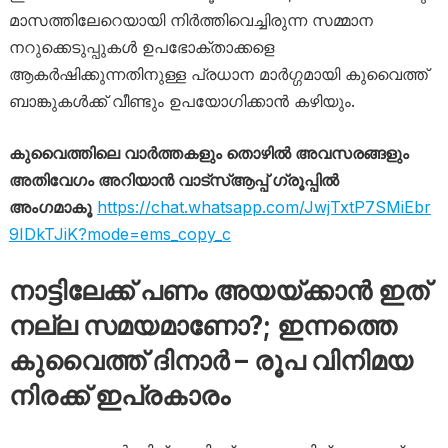
മാസത്തിലേറെയായി നിർത്തിവെച്ചിരുന്ന സമ്മാന
നറുക്കെടുപ്പുകൾ ഉപഭോക്താക്കളെ
ആകർഷിക്കുന്നതിനുള്ള പ്രധാന മാർഗ്ഗമായി കുവൈത്ത്
ബാങ്കുകൾക്ക് വീണ്ടും ഉപയോഗിക്കാൻ കഴിയും.
കുവൈത്തിലെ വാർത്തകളും തൊഴിൽ അവസരങ്ങളും
അതിവേഗം അറിയാൻ വാട്സ്ആപ്പ് ഗ്രൂപ്പിൽ
അംഗമാകൂ
https://chat.whatsapp.com/JwjTxtP7SMiEbr
9IDkTJiK?mode=ems_copy_c
നാട്ടിലേക്ക് പണം അയയ്ക്കാൻ ഇത്
നല്ല സമയമാണോ?; ഇന്നത്തെ
കുവൈത്ത് ദിനാർ – രൂപ വിനിമയ
നിരക്ക് ഇപ്രകാരം