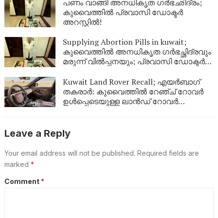
പണം വാങ്ങി അനധികൃത ഗർഭഛിദ്രം;
കുവൈത്തിൽ പ്രവാസി ഡോക്ടർ
അറസ്റ്റിൽ!
Supplying Abortion Pills ​in kuwait;
കുവൈത്തിൽ അനധികൃത ഗർഭച്ഛിദ്രവും
മരുന്ന് വിൽപ്പനയും; പ്രവാസി ഡോക്ടർ
അറസ്റ്റിൽ
Kuwait Land Rover Recall; എയർബാഗ്
തകരാർ: കുവൈത്തിൽ റേഞ്ച് റോവർ
ഉൾപ്പെടെയുള്ള ലാൻഡ് റോവർ
വാഹനങ്ങൾ തിരിച്ചുവിളിക്കുന്നു
Leave a Reply
Your email address will not be published.
Required fields are
marked
*
Comment
*