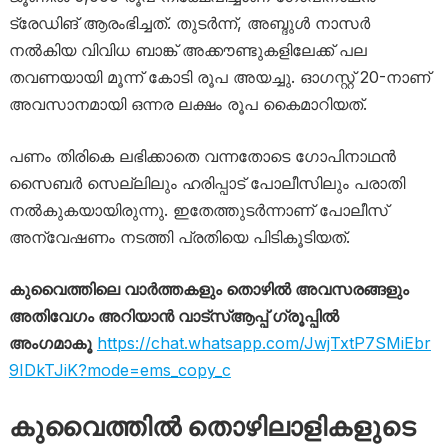
ട്രേഡിങ് ആരംഭിച്ചത്. തുടർന്ന്, അബ്ദുൾ നാസർ
നൽകിയ വിവിധ ബാങ്ക് അക്കൗണ്ടുകളിലേക്ക് പല
തവണയായി മൂന്ന് കോടി രൂപ അയച്ചു. ഓഗസ്റ്റ് 20-നാണ്
അവസാനമായി ഒന്നര ലക്ഷം രൂപ കൈമാറിയത്.
പണം തിരികെ ലഭിക്കാതെ വന്നതോടെ ഗോപിനാഥൻ
സൈബർ സെല്ലിലും ഹരിപ്പാട് പോലീസിലും പരാതി
നൽകുകയായിരുന്നു. ഇതേത്തുടർന്നാണ് പോലീസ്
അന്വേഷണം നടത്തി പ്രതിയെ പിടികൂടിയത്.
കുവൈത്തിലെ വാർത്തകളും തൊഴിൽ അവസരങ്ങളും
അതിവേഗം അറിയാൻ വാട്സ്ആപ്പ് ഗ്രൂപ്പിൽ
അംഗമാകൂ
https://chat.whatsapp.com/JwjTxtP7SMiEbr
9IDkTJiK?mode=ems_copy_c
കുവൈത്തിൽ തൊഴിലാളികളുടെ