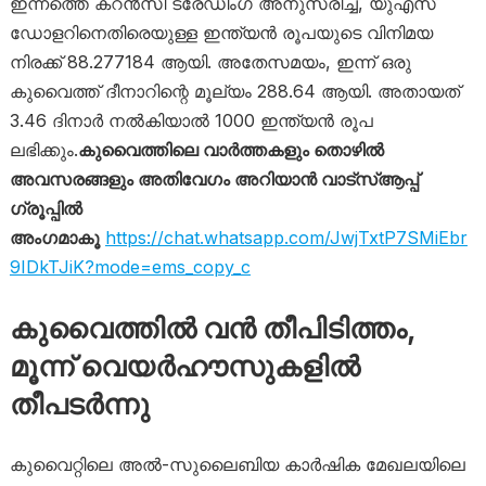
ഇന്നത്തെ കറൻസി ട്രേഡിംഗ് അനുസരിച്ച്, യുഎസ്
ഡോളറിനെതിരെയുള്ള ഇന്ത്യൻ രൂപയുടെ വിനിമയ
നിരക്ക് 88.277184 ആയി. അതേസമയം, ഇന്ന് ഒരു
കുവൈത്ത് ദീനാറിന്റെ മൂല്യം 288.64 ആയി. അതായത്
3.46 ദിനാർ നൽകിയാൽ 1000 ഇന്ത്യൻ രൂപ
ലഭിക്കും.
കുവൈത്തിലെ വാർത്തകളും തൊഴിൽ
അവസരങ്ങളും അതിവേഗം അറിയാൻ വാട്സ്ആപ്പ്
ഗ്രൂപ്പിൽ
അംഗമാകൂ
https://chat.whatsapp.com/JwjTxtP7SMiEbr
9IDkTJiK?mode=ems_copy_c
കുവൈത്തില്‍ വൻ തീപിടിത്തം,
മൂന്ന് വെയർഹൗസുകളിൽ
തീപടർന്നു
കുവൈറ്റിലെ അൽ-സുലൈബിയ കാർഷിക മേഖലയിലെ