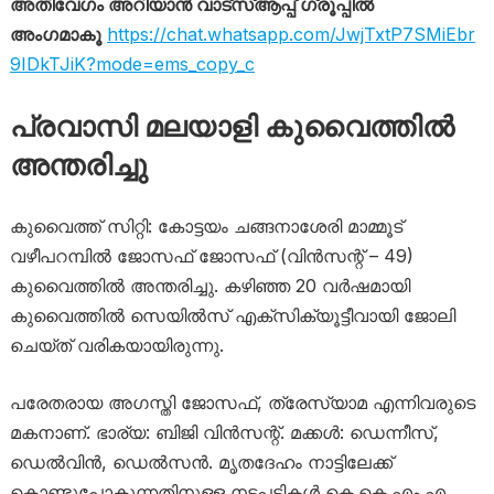
അതിവേഗം അറിയാൻ വാട്സ്ആപ്പ് ഗ്രൂപ്പിൽ
അംഗമാകൂ
https://chat.whatsapp.com/JwjTxtP7SMiEbr
9IDkTJiK?mode=ems_copy_c
‍പ്രവാസി മലയാളി കുവൈത്തിൽ
അന്തരിച്ചു
കുവൈത്ത് സിറ്റി: കോട്ടയം ചങ്ങനാശേരി മാമ്മൂട്
വഴീപറമ്പിൽ ജോസഫ് ജോസഫ് (വിൻസന്റ് – 49)
കുവൈത്തിൽ അന്തരിച്ചു. കഴിഞ്ഞ 20 വർഷമായി
കുവൈത്തിൽ സെയിൽസ് എക്സിക്യൂട്ടീവായി ജോലി
ചെയ്ത് വരികയായിരുന്നു.
പരേതരായ അഗസ്തി ജോസഫ്, ത്രേസ്യാമ എന്നിവരുടെ
മകനാണ്. ഭാര്യ: ബിജി വിൻസന്റ്. മക്കൾ: ഡെന്നീസ്,
ഡെൽവിൻ, ഡെൽസൻ. മൃതദേഹം നാട്ടിലേക്ക്
കൊണ്ടുപോകുന്നതിനുള്ള നടപടികൾ കെ.കെ.എം.എ.