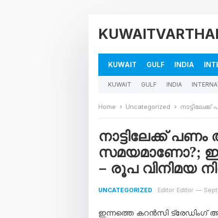
KUWAITVARTHA
KUWAIT
GULF
INDIA
INT
KUWAIT
GULF
INDIA
INTERNA
Home
Uncategorized
നാട്ടിലേക്ക് പണം 
നാട്ടിലേക്ക് പണ
സമയമാണോ?; ഇന്
– രൂപ വിനിമയ നി
Editor Editor
—
Sept
UNCATEGORIZED
ഇന്നത്തെ കറൻസി ട്രേഡിംഗ് 