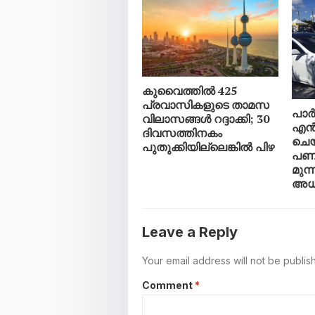
കുവൈത്തിൽ 425
പ്രവാസികളുടെ താമസ
പാർക
വിലാസങ്ങൾ റദ്ദാക്കി; 30
എൻ
ദിവസത്തിനകം
ചെയ
പുതുക്കിയില്ലെങ്കിൽ പിഴ
പണി 
മുന്
അധ
Leave a Reply
Your email address will not be publis
Comment
*