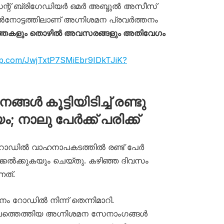
സിഡന്റ് ബ്രിഗേഡിയർ ഒമർ അബ്ദുൽ അസീസ്
മേൽനോട്ടത്തിലാണ് അഗ്നിശമന പ്രവർത്തനം
ത്തകളും തൊഴിൽ അവസരങ്ങളും അതിവേഗം
app.com/JwjTxtP7SMiEbr9IDkTJiK?
ൾ കൂട്ടിയിടിച്ച് രണ്ടു
ം; നാലു പേർക്ക് പരിക്ക്
ിങ് റോഡിൽ വാഹനാപകടത്തിൽ രണ്ട് പേർ
ക്കേൽക്കുകയും ചെയ്തു. കഴിഞ്ഞ ദിവസം
നത്.
ഹനം റോഡിൽ നിന്ന് തെന്നിമാറി.
ത്തെത്തിയ അഗ്നിശമന സേനാംഗങ്ങൾ