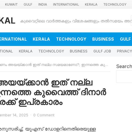
KUWAIT
GULF
INDIA
INTERNATIONAL
KERALA
TECHNOLOGY
KAL
ERNATIONAL
KERALA
TECHNOLOGY
BUSINESS
GULF
TIONAL
KERALA
TECHNOLOGY
BUSINESS
GULF JOB
PRIVACY
അയയ്ക്കാൻ ഇത് നല്ല സമയമാണോ?; ഇന്നത്തെ കുവൈത്ത് ദിനാർ – രൂപ വിനിമയ നിരക്ക് ഇപ്രകാരം
Searc
ം അയയ്ക്കാൻ ഇത് നല്ല
നത്തെ കുവൈത്ത് ദിനാർ
രക്ക് ഇപ്രകാരം
ember 14, 2025
·
0 Comment
അനുസരിച്ച്, യുഎസ് ഡോളറിനെതിരെയുള്ള