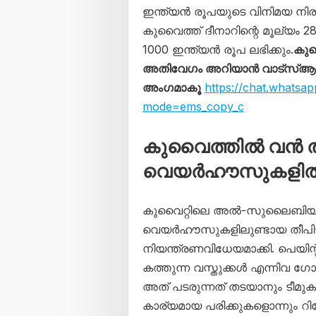
ഇന്ത്യൻ രൂപയുടെ വിനിമയ നിര
കുവൈത്ത് ദീനാറിന്റെ മൂല്യം
1000 ഇന്ത്യൻ രൂപ ലഭിക്കും.
കുവ
അതിവേഗം അറിയാൻ വാട്സ്ആപ്പ്
അംഗമാകൂ
https://chat.whats
mode=ems_copy_c
കുവൈത്തില്‍ വൻ തീപ
വെയർഹൗസുകളിൽ 
കുവൈറ്റിലെ അൽ-സുലൈബിയ ക
വെയർഹൗസുകളിലുണ്ടായ തീപി
നിയന്ത്രണവിധേയമാക്കി. പെയിന
കത്തുന്ന വസ്തുക്കൾ എന്നിവ ഗോ
അത് പടരുന്നത് തടയാനും ടീമു
കാര്യമായ പരിക്കുകളൊന്നും റിപ