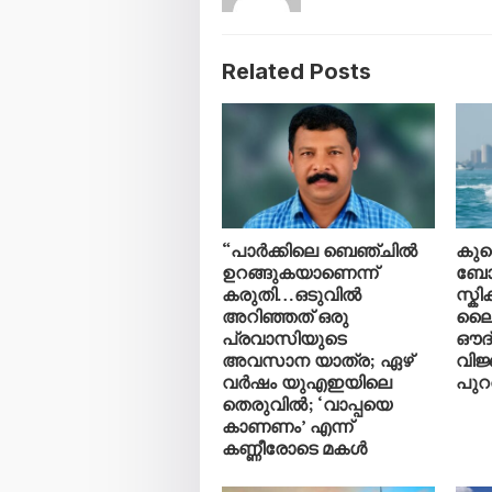
Related Posts
“പാർക്കിലെ ബെഞ്ചിൽ
കു
ഉറങ്ങുകയാണെന്ന്
ബോട്
കരുതി…ഒടുവിൽ
സ്ക
അറിഞ്ഞത് ഒരു
ലൈ
പ്രവാസിയുടെ
ഔദ
അവസാന യാത്ര; ഏഴ്
വിജ
വർഷം യുഎഇയിലെ
പുറത
തെരുവിൽ; ‘വാപ്പയെ
കാണണം’ എന്ന്
കണ്ണീരോടെ മകൾ