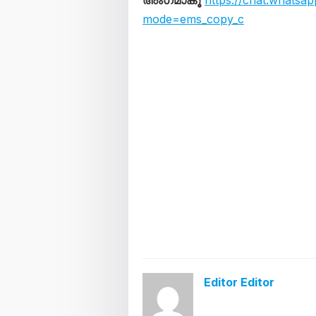
അംഗമാകൂ
https://chat.whats
mode=ems_copy_c
Editor Editor