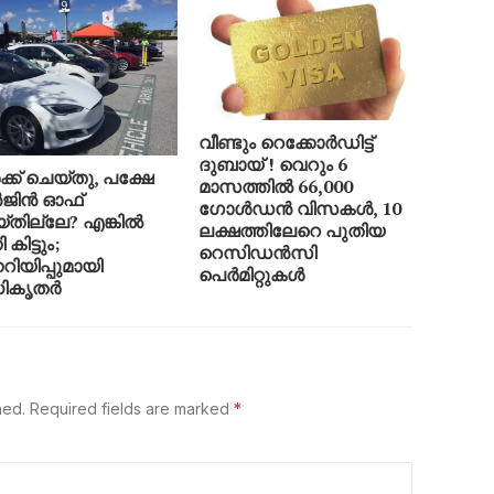
വീണ്ടും റെക്കോർഡിട്ട്
ദുബായ് ! വെറും 6
്ക് ചെയ്തു, പക്ഷേ
മാസത്തിൽ 66,000
ജിൻ ഓഫ്
ഗോൾഡൻ വിസകൾ, 10
്തില്ലേ? എങ്കിൽ
ലക്ഷത്തിലേറെ പുതിയ
കിട്ടും;
റെസിഡൻസി
നറിയിപ്പുമായി
പെർമിറ്റുകൾ
ികൃതർ
hed.
Required fields are marked
*