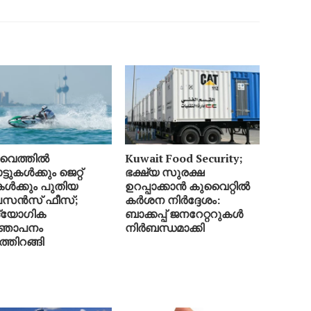
വൈത്തിൽ
Kuwait Food Security;
ടുകൾക്കും ജെറ്റ്
ഭക്ഷ്യ സുരക്ഷ
ികൾക്കും പുതിയ
ഉറപ്പാക്കാൻ കുവൈറ്റിൽ
സൻസ് ഫീസ്;
കർശന നിർദ്ദേശം:
്യോഗിക
ബാക്കപ്പ് ജനറേറ്ററുകൾ
്ഞാപനം
നിർബന്ധമാക്കി
്തിറങ്ങി