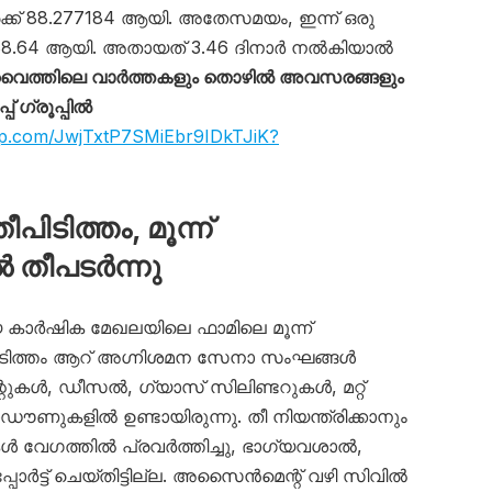
ക്ക് 88.277184 ആയി. അതേസമയം, ഇന്ന് ഒരു
 288.64 ആയി. അതായത് 3.46 ദിനാർ നൽകിയാൽ
ൈത്തിലെ വാർത്തകളും തൊഴിൽ അവസരങ്ങളും
 ഗ്രൂപ്പിൽ
app.com/JwjTxtP7SMiEbr9IDkTJiK?
ിടിത്തം, മൂന്ന്
തീപടർന്നു
ാർഷിക മേഖലയിലെ ഫാമിലെ മൂന്ന്
ടിത്തം ആറ് അഗ്നിശമന സേനാ സംഘങ്ങൾ
്റുകൾ, ഡീസൽ, ഗ്യാസ് സിലിണ്ടറുകൾ, മറ്റ്
ഡൗണുകളിൽ ഉണ്ടായിരുന്നു. തീ നിയന്ത്രിക്കാനും
കൾ വേഗത്തിൽ പ്രവർത്തിച്ചു, ഭാഗ്യവശാൽ,
്പോർട്ട് ചെയ്തിട്ടില്ല. അസൈൻമെന്റ് വഴി സിവിൽ