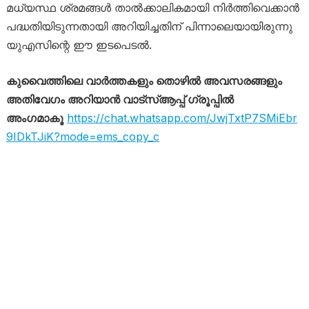
മധ്യസ്ഥ ശ്രമങ്ങൾ താൽക്കാലികമായി നിർത്തിവെക്കാൻ
പദ്ധതിയിടുന്നതായി അറിയിച്ചതിന് പിന്നാലെയായിരുന്നു
യുഎസിന്റെ ഈ ഇടപെടൽ.
കുവൈത്തിലെ വാർത്തകളും തൊഴിൽ അവസരങ്ങളും
അതിവേഗം അറിയാൻ വാട്സ്ആപ്പ് ഗ്രൂപ്പിൽ
അംഗമാകൂ
https://chat.whatsapp.com/JwjTxtP7SMiEbr
9IDkTJiK?mode=ems_copy_c