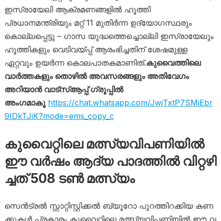
ഇസ്രായേലി ആക്രമണങ്ങളിൽ ഹൂത്തി
പ്രധാനമന്ത്രിയും മറ്റ് 11 മുതിർന്ന ഉദ്യോഗസ്ഥരും
കൊല്ലപ്പെട്ടു – ഗാസ യുദ്ധത്തെച്ചൊല്ലി ഇസ്രായേലും
ഹൂത്തികളും വെടിവയ്പ്പ് ആരംഭിച്ചതിന് ശേഷമുള്ള
ഏറ്റവും ഉയർന്ന കൊലപാതകമാണിത്.
കുവൈത്തിലെ
വാർത്തകളും തൊഴിൽ അവസരങ്ങളും അതിവേഗം
അറിയാൻ വാട്സ്ആപ്പ് ഗ്രൂപ്പിൽ
അംഗമാകൂ
https://chat.whatsapp.com/JwjTxtP7SMiEbr
9IDkTJiK?mode=ems_copy_c
കുവൈറ്റിലെ മ​ത്സ്യ​വി​പ​ണി​യി​ൽ
ഈ ​വ​ര്‍ഷം ആ​ദ്യ പാ​ദ​ത്തി​ല്‍ വി​റ്റ​ഴി​
ച്ച​ത് 508 ട​ൺ മ​ത്സ്യം
സെ​ൻ​ട്ര​ൽ സ്റ്റാ​റ്റി​സ്റ്റി​ക്ക​ൽ ബ്യൂ​റോ പു​റ​ത്തി​റ​ക്കി​യ ക​ണ​
ക്കു​ക​ൾ പ്ര​കാ​രം കുവൈറ്റിലെ മ​ത്സ്യ​വി​പ​ണി​യി​ൽ ഈ ​വ​