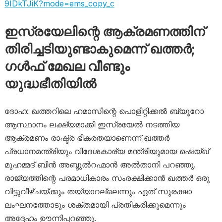
9IDkTJiK?mode=ems_copy_c
ഇസ്രയേലിന്റെ ആക്രമണത്തിന്
തിരിച്ചടിയുണ്ടാകുമെന്ന് ഖത്തർ; ​
ഗൾഫ് മേഖല വീണ്ടും
യുദ്ധഭീതിയിൽ
ദോഹ: ഖത്തറിലെ ഹമാസിന്റെ പൊളിറ്റിക്കൽ ബ്യൂറോ
ആസ്ഥാനം ലക്ഷ്യമാക്കി ഇസ്രയേൽ നടത്തിയ
ആക്രമണം രാഷ്ട്ര ഭീകരതയാണെന്ന് ഖത്തർ
പ്രധാനമന്ത്രിയും വിദേശകാര്യ മന്ത്രിയുമായ ഷെയ്ഖ്
മുഹമ്മദ് ബിൻ അബ്ദുൽറഹ്മാൻ അൽതാനി പറഞ്ഞു.
രാജ്യത്തിന്റെ പരമാധികാരം സംരക്ഷിക്കാൻ ഖത്തർ ഒരു
വിട്ടുവീഴ്ചയ്ക്കും തയ്യാറല്ലെന്നും ഏത് സുരക്ഷാ
ലംഘനത്തോടും ശക്തമായി പ്രതികരിക്കുമെന്നും
അദ്ദേഹം ഊന്നിപ്പറഞ്ഞു.