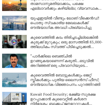
താമസാനുമതിയാക്കാം, പക്ഷെ
എല്ലാവർക്കും കഴിയില്ല; വ്യവസ്ഥകൾ
വ്യക്തമാക്കി ആഭ്യന്തര മന്ത്രാലയം
യുഎഇയിൽ വീണ്ടും ലോങ് വീക്കെൻഡ്!
പൊതു-സ്വകാര്യ മേഖലകൾക്ക്
ഔദ്യോഗിക അവധി പ്രഖ്യാപിച്ചു
കുവൈത്തിൽ കടം തിരിച്ചടച്ചില്ലെങ്കിൽ
കുരുക്ക് മുറുകും; ഒരു മാസത്തിൽ 83,000-
ത്തിലധികം സ്വത്ത് പിടിച്ചെടുക്കൽ
നടപടികൾ!
“പാർക്കിലെ ബെഞ്ചിൽ
ഉറങ്ങുകയാണെന്ന് കരുതി…ഒടുവിൽ
അറിഞ്ഞത് ഒരു പ്രവാസിയുടെ
അവസാന യാത്ര; ഏഴ് വർഷം
യുഎഇയിലെ തെരുവിൽ; ‘വാപ്പയെ
കുവൈത്തിൽ ബോട്ടുകൾക്കും ജെറ്റ്
കാണണം’ എന്ന് കണ്ണീരോടെ മകൾ
സ്കികൾക്കും പുതിയ ലൈസൻസ് ഫീസ്;
ഔദ്യോഗിക വിജ്ഞാപനം പുറത്തിറങ്ങി
Kuwait Food Security; ഭക്ഷ്യ സുരക്ഷ
ഉറപ്പാക്കാൻ കുവൈറ്റിൽ കർശന
നിർദ്ദേശം: ബാക്കപ്പ് ജനറേറ്ററുകൾ