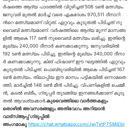
ര്‍ഷ​ത്തെ ആ​ദ്യ പാ​ദ​ത്തി​ല്‍ വി​റ്റ​ഴി​ച്ച​ത് 508 ട​ൺ മ​ത്സ്യം.
ജ​നു​വ​രി മു​ത​ൽ മാ​ർ​ച്ച് വ​രെ ഏ​ക​ദേ​ശം 970,511 ദീ​നാ​റി​
ന്‍റെ മ​ത്സ്യ​മാ​ണ് വി​റ്റ​ത്. ഏ​റ്റ​വും കൂ​ടു​ത​ൽ പി​ടി​ച്ച​ത് നു​
വൈ​ബി മ​ത്സ്യ​മാ​ണ്. വ​ർ​ഷ​ത്തി​ലെ ആ​ദ്യ മൂ​ന്ന് മാ​സ​ങ്ങ​
ളി​ൽ ആ​കെ 117 ട​ൺ നു​വൈ​ബി മ​ത്സ്യം ല​ഭി​ച്ചു. ഇ​തി​ന്റെ
മൂ​ല്യം 240,000 ദീ​നാ​ർ ക​ണ​ക്കാ​ക്കു​ന്നു. ജ​നു​വ​രി​യി​ൽ
192 ട​ൺ മ​ത്സ്യം പി​ടി​ച്ചു. ഇ​തി​ന്റെ മൂ​ല്യം 340,000 ദീ​നാ​
ർ ക​ണ​ക്കാ​ക്കു​ന്നു. കി​ങ് ഫി​ഷാ​ണ് ഈ ​ഘ​ട്ട​ത്തി​ൽ ഏ​റ്റ​വും
കൂ​ടു​ത​ൽ പി​ടി​ച്ച​ത്. ഫെ​ബ്രു​വ​രി​യി​ൽ ആ​കെ പി​ടി​ച്ച​ത് 167
ട​ൺ മ​ത്സ്യം. തി​ലാ​പ്പി​യ ഈ ​മാ​സം പ​ട്ടി​ക​യി​ൽ ഒ​ന്നാ​മ​തെ​
ത്തി. മാ​ർ​ച്ചി​ൽ 148 ട​ൺ മീ​ൻ പി​ടി​ച്ചു. വി​പ​ണി​ക​ളി​ൽ ചെ​മ്മീ​
ൻ, ക​ട​ൽ ബ്രീം, ​ഗ്രൂ​പ്പ​ർ തു​ട​ങ്ങി​യ ഇ​ന​ങ്ങ​ൾ​ക്കാ​ണ് കൂ​ടു​
ത​ല്‍ ആ​വ​ശ്യ​ക്കാ​ർ.
കുവൈത്തിലെ വാർത്തകളും
തൊഴിൽ അവസരങ്ങളും അതിവേഗം അറിയാൻ
വാട്സ്ആപ്പ് ഗ്രൂപ്പിൽ
അംഗമാകൂ
https://chat.whatsapp.com/JwjTxtP7SMiEbr