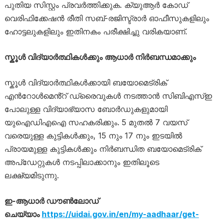
പുതിയ സിസ്റ്റം പ്രവർത്തിക്കുക. ക്യുആർ കോഡ്
വെരിഫിക്കേഷൻ രീതി സബ്-രജിസ്ട്രാർ ഓഫീസുകളിലും
ഹോട്ടലുകളിലും ഇതിനകം പരീക്ഷിച്ചു വരികയാണ്.
സ്കൂൾ വിദ്യാർത്ഥികൾക്കും ആധാർ നിർബന്ധമാക്കും
സ്കൂൾ വിദ്യാർത്ഥികൾക്കായി ബയോമെട്രിക്
എൻറോൾമെൻ്റ് ഡ്രൈവുകൾ നടത്താൻ സിബിഎസ്ഇ
പോലുള്ള വിദ്യാഭ്യാസ ബോർഡുകളുമായി
യുഐഡിഎഐ സഹകരിക്കും. 5 മുതൽ 7 വയസ്
വരെയുള്ള കുട്ടികൾക്കും, 15 നും 17 നും ഇടയിൽ
പ്രായമുള്ള കുട്ടികൾക്കും നിർബന്ധിത ബയോമെട്രിക്
അപ്ഡേറ്റുകൾ നടപ്പിലാക്കാനും ഇതിലൂടെ
ലക്ഷ്യമിടുന്നു.
ഇ-ആധാർ ഡൗൺലോഡ്
ചെയ്യാം
https://uidai.gov.in/en/my-aadhaar/get-