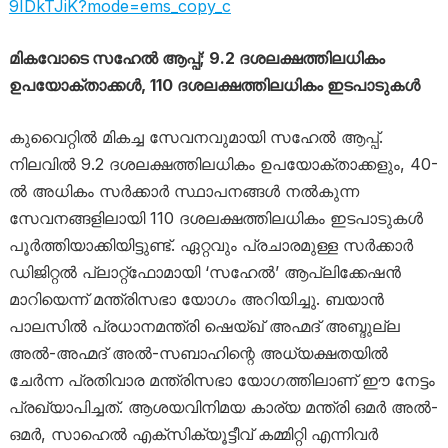
9IDkTJiK?mode=ems_copy_c
മികവോടെ സഹേൽ ആപ്പ്; 9.2 ദശലക്ഷത്തിലധികം
ഉപയോക്താക്കൾ, 110 ദശലക്ഷത്തിലധികം ഇടപാടുകൾ
കുവൈറ്റിൽ മികച്ച സേവനവുമായി സഹേൽ ആപ്പ്.
നിലവിൽ 9.2 ദശലക്ഷത്തിലധികം ഉപയോക്താക്കളും, 40-
ൽ അധികം സർക്കാർ സ്ഥാപനങ്ങൾ നൽകുന്ന
സേവനങ്ങളിലായി 110 ദശലക്ഷത്തിലധികം ഇടപാടുകൾ
പൂർത്തിയാക്കിയിട്ടുണ്ട്. ഏറ്റവും പ്രചാരമുള്ള സർക്കാർ
ഡിജിറ്റൽ പ്ലാറ്റ്‌ഫോമായി ‘സഹേൽ’ ആപ്ലിക്കേഷൻ
മാറിയെന്ന് മന്ത്രിസഭാ യോഗം അറിയിച്ചു. ബയാൻ
പാലസിൽ പ്രധാനമന്ത്രി ഷെയ്ഖ് അഹ്മദ് അബ്ദുല്ല
അൽ-അഹ്മദ് അൽ-സബാഹിന്റെ അധ്യക്ഷതയിൽ
ചേർന്ന പ്രതിവാര മന്ത്രിസഭാ യോഗത്തിലാണ് ഈ നേട്ടം
പ്രഖ്യാപിച്ചത്. ആശയവിനിമയ കാര്യ മന്ത്രി ഒമർ അൽ-
ഒമർ, സാഹെൽ എക്സിക്യൂട്ടീവ് കമ്മിറ്റി എന്നിവർ