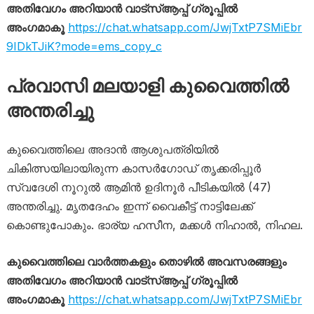
അതിവേഗം അറിയാൻ വാട്സ്ആപ്പ് ഗ്രൂപ്പിൽ
അംഗമാകൂ
https://chat.whatsapp.com/JwjTxtP7SMiEbr
9IDkTJiK?mode=ems_copy_c
പ്രവാസി മലയാളി കുവൈത്തിൽ
അന്തരിച്ചു
കുവൈത്തിലെ അദാൻ ആശുപത്രിയിൽ
ചികിത്സയിലായിരുന്ന കാസർഗോഡ് തൃക്കരിപ്പൂർ
സ്വദേശി നൂറുൽ ആമിൻ ഉദിനൂർ പീടികയിൽ (47)
അന്തരിച്ചു. മൃതദേഹം ഇന്ന് വൈകീട്ട് നാട്ടിലേക്ക്
കൊണ്ടുപോകും. ഭാര്യ ഹസീന, മക്കൾ നിഹാൽ, നിഹ‌ല.
കുവൈത്തിലെ വാർത്തകളും തൊഴിൽ അവസരങ്ങളും
അതിവേഗം അറിയാൻ വാട്സ്ആപ്പ് ഗ്രൂപ്പിൽ
അംഗമാകൂ
https://chat.whatsapp.com/JwjTxtP7SMiEbr