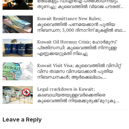
രേഖകളും ഡിഎൻഎ പരിശോധനയും
തുണച്ചു; കുവൈത്തിൽ വ്യാജ പൗരത്വം
നേടിയ 344 പേർ പുറത്ത്
Kuwait Remittance New Rules;
കുവൈത്തിൽ പണമയക്കാൻ പുതിയ
നിബന്ധന; 3,000 ദിനാറിന് മുകളിൽ ബാങ്ക്
സ്റ്റേറ്റ്‌മെന്റ് നിർബന്ധം
Kuwait Oil Hormuz Crisis; ഹോർമുസ്
പ്രതിസന്ധി: കുവൈത്തിൽ നിന്നുള്ള
എണ്ണക്കയറ്റുമതി നിലച്ചു
Kuwait Visit Visa; കുവൈത്തിൽ വിസിറ്റ്
വിസ താമസ വിസയാക്കാൻ പുതിയ
നിബന്ധനകൾ; ആർക്കെല്ലാം
അപേക്ഷിക്കാം?
Legal crackdown in Kuwait;
കടബാധ്യതയുള്ളവർക്കെതിരെ
കുവൈത്തിൽ നിയമക്കുരുക്ക് മുറുകുന്നു;
ജൂണിൽ മാത്രം 4,357 പേർക്ക്
യാത്രാവിലക്ക്
Leave a Reply