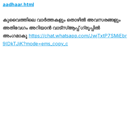
aadhaar.html
കുവൈത്തിലെ വാർത്തകളും തൊഴിൽ അവസരങ്ങളും
അതിവേഗം അറിയാൻ വാട്സ്ആപ്പ് ഗ്രൂപ്പിൽ
അംഗമാകൂ
https://chat.whatsapp.com/JwjTxtP7SMiEbr
9IDkTJiK?mode=ems_copy_c