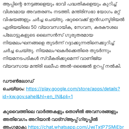
ആപ്പിന്റെ നേട്ടങ്ങളെയും ഭാവി പദ്ധതികളെയും കുറിച്ച്
വിശദമായ അവതരണം നടത്തി. മന്ത്രിസഭാ യോഗം മറ്റ്
വിഷയങ്ങളും ചർച്ച ചെയ്തു. ഷുവൈക്ക് ഇൻഡസ്ട്രിയൽ
ഏരിയയിലെ 50 വ്യാവസായിക, സേവന, കരകൗശല
പ്ലോട്ടുകളുടെ ലൈസൻസ് ഗുരുതരമായ
നിയമലംഘനങ്ങളെ തുടർന്ന് റദ്ദാക്കുന്നതിനെക്കുറിച്ച്
ചർച്ച ചെയ്തു. നിയമലംഘകർക്കെതിരെ തുടർന്നും
നിയമനടപടികൾ സ്വീകരിക്കുമെന്ന് വാണിജ്യ
വ്യവസായ മന്ത്രി ഖലീഫ അൽ-ഒജൈൽ ഉറപ്പ് നൽകി.
ഡൗൺലോഡ്
ചെയ്യാം:
https://play.google.com/store/apps/details?
id=kw.gov.sahel&hl=en_IN&pli=1
കുവൈത്തിലെ വാർത്തകളും തൊഴിൽ അവസരങ്ങളും
അതിവേഗം അറിയാൻ വാട്സ്ആപ്പ് ഗ്രൂപ്പിൽ
അംഗമാകൂ
https://chat.whatsapp.com/JwjTxtP7SMiEbr