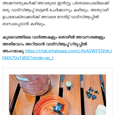
അക്കൗണ്ടുകൾക്ക് അവരുടെ ഇൻസ്റ്റ പ്രൊഫൈലിലേക്ക്
ഒരു വാട്‌സ്ആപ്പ് ബട്ടൺ ചേർക്കാനും കഴിയും. അതുവഴി
ഉപഭോക്താക്കൾക്ക് അവരെ നേരിട്ട് വാട്‌സ്ആപ്പിൽ
ബന്ധപ്പെടാൻ കഴിയും.
കുവൈത്തിലെ വാർത്തകളും തൊഴിൽ അവസരങ്ങളും
അതിവേഗം അറിയാൻ വാട്സ്ആപ്പ് ഗ്രൂപ്പിൽ
അംഗമാകൂ
https://chat.whatsapp.com/LXkAQWFENhKJ
0MX7QxTdN5?mode=ac_t