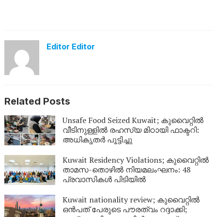
Editor Editor
Related Posts
Unsafe Food Seized Kuwait; കുവൈറ്റിൽ
വീടിനുള്ളിൽ രഹസ്യ മിഠായി ഫാക്ടറി:
അധികൃതർ പൂട്ടിച്ചു
Kuwait Residency Violations; കുവൈറ്റിൽ
താമസ-തൊഴിൽ നിയമലംഘനം: 48
പ്രവാസികൾ പിടിയിൽ
Kuwait nationality review; കുവൈറ്റിൽ
ഒൻപത് പേരുടെ പൗരത്വം റദ്ദാക്കി;