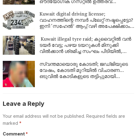
ഔദ്യോഗിക ഗസറ്റിൽ ഉത്തരവ്
പുറത്തിറങ്ങി
Kuwait digital driving license;
വാഹനത്തിന്റെ നമ്പര്‍ പ്ലേറ്റ് നഷ്ടപ്പെട്ടോ?
ഇനി ‘സഹേൽ’ ആപ്പ് വഴി അപേക്ഷിക്കാം;
കുവൈറ്റിൽ പുതിയ ഡിജിറ്റൽ സേവനം
ഉടൻ
Kuwait illegal tyre raid; കുവൈറ്റിൽ വൻ
ടയർ വേട്ട; പഴയ ടയറുകൾ മിനുക്കി
വിൽക്കാൻ ശ്രമിച്ച സംഘം പിടിയിൽ,
പിടിച്ചെടുത്തത് ആയിരത്തിലധികം
ടയറുകൾ
സ്വന്തമായൊരു കോടതി; ജഡ്ജിയുടെ
വേഷം, കോടതി മുറിയിൽ വിചാരണ…
ഒടുവിൽ കോടികളുടെ തട്ടിപ്പുമായി
യുവാവ് പിടിയിൽ!
Leave a Reply
Your email address will not be published.
Required fields are
marked
*
Comment
*