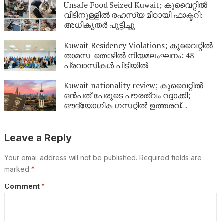
Unsafe Food Seized Kuwait; കുവൈറ്റിൽ
വീടിനുള്ളിൽ രഹസ്യ മിഠായി ഫാക്ടറി:
അധികൃതർ പൂട്ടിച്ചു
Kuwait Residency Violations; കുവൈറ്റിൽ
താമസ-തൊഴിൽ നിയമലംഘനം: 48
പ്രവാസികൾ പിടിയിൽ
Kuwait nationality review; കുവൈറ്റിൽ
ഒൻപത് പേരുടെ പൗരത്വം റദ്ദാക്കി;
ഔദ്യോഗിക ഗസറ്റിൽ ഉത്തരവ്
പുറത്തിറങ്ങി
Leave a Reply
Your email address will not be published.
Required fields are
marked
*
Comment
*