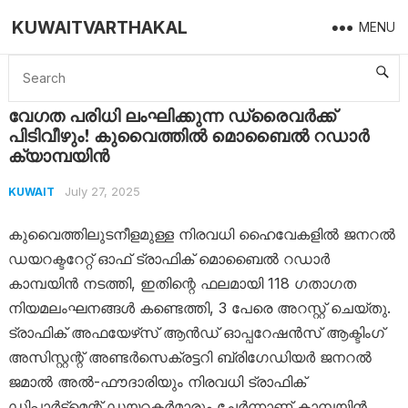
KUWAITVARTHAKAL
MENU
Home
Kuwait
വേഗത പരിധി ലംഘിക്കുന്ന ഡ്രൈവർക്ക് പിടിവീഴും! കുവൈത്തിൽ മൊബൈൽ റഡാർ ക്യാമ്പയിൻ
വേഗത പരിധി ലംഘിക്കുന്ന ഡ്രൈവർക്ക്
പിടിവീഴും! കുവൈത്തിൽ മൊബൈൽ റഡാർ
ക്യാമ്പയിൻ
July 27, 2025
KUWAIT
കുവൈത്തിലുടനീളമുള്ള നിരവധി ഹൈവേകളിൽ ജനറൽ
ഡയറക്ടറേറ്റ് ഓഫ് ട്രാഫിക് മൊബൈൽ റഡാർ
കാമ്പയിൻ നടത്തി, ഇതിന്റെ ഫലമായി 118 ഗതാഗത
നിയമലംഘനങ്ങൾ കണ്ടെത്തി, 3 പേരെ അറസ്റ്റ് ചെയ്തു.
ട്രാഫിക് അഫയേഴ്‌സ് ആൻഡ് ഓപ്പറേഷൻസ് ആക്ടിംഗ്
അസിസ്റ്റന്റ് അണ്ടർസെക്രട്ടറി ബ്രിഗേഡിയർ ജനറൽ
ജമാൽ അൽ-ഫൗദാരിയും നിരവധി ട്രാഫിക്
ഡിപ്പാർട്ട്‌മെന്റ് ഡയറക്ടർമാരും ചേർന്നാണ് കാമ്പയിൻ