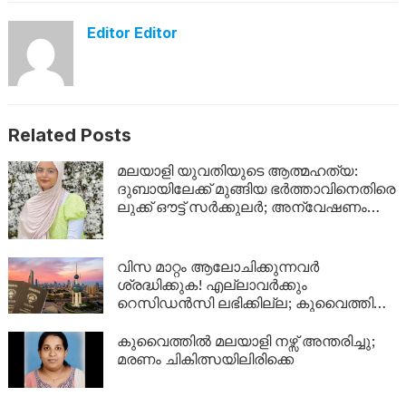
Editor Editor
Related Posts
മലയാളി യുവതിയുടെ ആത്മഹത്യ:
ദുബായിലേക്ക് മുങ്ങിയ ഭർത്താവിനെതിരെ
ലുക്ക് ഔട്ട് സർക്കുലർ; അന്വേഷണം
ശക്തമാക്കി പൊലീസ്
വിസ മാറ്റം ആലോചിക്കുന്നവർ
ശ്രദ്ധിക്കുക! എല്ലാവർക്കും
റെസിഡൻസി ലഭിക്കില്ല; കുവൈത്തിന്റെ
നിർണായക വിശദീകരണം
കുവൈത്തിൽ മലയാളി നഴ്സ് അന്തരിച്ചു;
മരണം ചികിത്സയിലിരിക്കെ