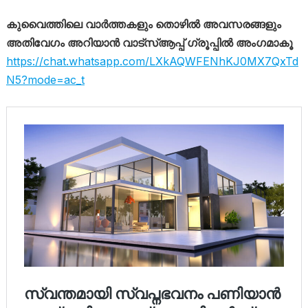
കുവൈത്തിലെ വാർത്തകളും തൊഴിൽ അവസരങ്ങളും
അതിവേഗം അറിയാൻ വാട്സ്ആപ്പ് ഗ്രൂപ്പിൽ അംഗമാകൂ
https://chat.whatsapp.com/LXkAQWFENhKJ0MX7QxTd
N5?mode=ac_t