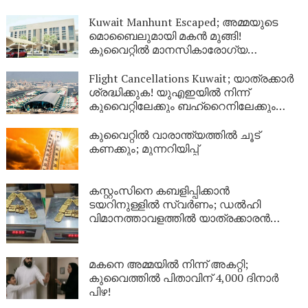
Kuwait Manhunt Escaped; അമ്മയുടെ
മൊബൈലുമായി മകൻ മുങ്ങി!
കുവൈറ്റിൽ മാനസികാരോഗ്യ
കേന്ദ്രത്തിൽ നിന്ന് ചാടിപ്പോയ
യുവാവിനായി പോലീസ് തിരച്ചിൽ
Flight Cancellations Kuwait; യാത്രക്കാർ
ശ്രദ്ധിക്കുക! യുഎഇയിൽ നിന്ന്
കുവൈറ്റിലേക്കും ബഹ്‌റൈനിലേക്കും
വിമാനങ്ങൾ റദ്ദാക്കി; പുതിയ വിവരങ്ങൾ
ഇങ്ങനെ
കുവൈറ്റിൽ വാരാന്ത്യത്തിൽ ചൂട്
കണക്കും; മുന്നറിയിപ്പ്
കസ്റ്റംസിനെ കബളിപ്പിക്കാൻ
ടയറിനുള്ളിൽ സ്വർണം; ഡൽഹി
വിമാനത്താവളത്തിൽ യാത്രക്കാരൻ
പിടിയിൽ
മകനെ അമ്മയിൽ നിന്ന് അകറ്റി;
കുവൈത്തിൽ പിതാവിന് 4,000 ദിനാർ
പിഴ!