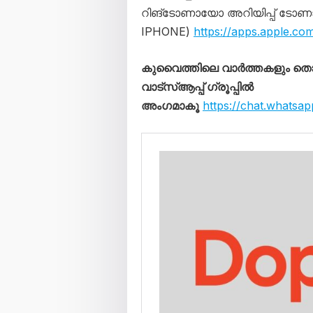
റിങ്ടോണായോ അറിയിപ്പ് ടോണ
IPHONE)
https://apps.apple.c
കുവൈത്തിലെ വാർത്തകളും 
വാട്സ്ആപ്പ് ഗ്രൂപ്പിൽ
അംഗമാകൂ
https://chat.what