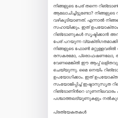
നിങ്ങളുടെ പേര് തന്നെ റിങ്ടോ
ആലോചിച്ചിട്ടുണ്ടോ? നിങ്ങളുടെ 
വഴികൂടിയാണത്. എന്നാൽ നിങ്ങള
സഹായിക്കും. ഇത് ഉപയോക്താക്
റിങ്ടോണുകൾ സൃഷ്ടിക്കാൻ അനുവ
പേര് പറയുന്ന വ്യക്തിഗതമാക്
നിങ്ങളുടെ ഫോൺ മറ്റുള്ളവരിൽ നി
രസകരമോ, പ്രൊഫഷണലോ, അ
വേണമെങ്കിൽ ഈ ആപ്പ് ലളിതവും
ചെയ്യുന്നു. മൈ നെയിം റിങ്ട
ഉപയോഗിക്കാം. ഇത് ഉപയോക്താ
സംയോജിപ്പിച്ച് ഇഷ്ടാനുസൃത റിങ
റിങ്ടോണിൻറെ ഗുണനിലവാരം കൂട
പശ്ചാത്തലട്യൂണുകളും നൽകുന്
പ്രത്യേകതകൾ