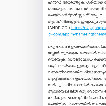
എൻറർ അമർത്തുക, ശരിയായ ലോഗ
തെരയുക. മൊബൈൽ ഫോണിൽ ആപ
ചെയ്യാൻ “ഇൻസ്റ്റാൾ” ടാപ്പ് ച
തുറന്ന് നിങ്ങളുടെ ഇഷ്ടാനുസ
(ANDRIOD )
https://play.google
id=com.iapp.mynameringtonem
ഐ ഫോൺ ഉപയോക്താക്കൾക്ക്- ന
സ്റ്റോർ തുറക്കുക. തെരയൽ ബാ
തെരയുക. ഡൗൺലോഡ് ചെയ്യാൻ 
ടാപ്പ് ചെയ്യുക. ഇൻസ്റ്റാളേഷന
വ്യക്തിഗതമാക്കിയ റിങ്ടോണുക
ആപ്പ് എങ്ങനെ ഉപയോഗിക്കാം:
നൽകുക. റിങ്ടോണിൽ പേരോ, 
ആവശ്യമെങ്കിൽ ഒരു വോയ്‌സ് 
ചേർക്കുക. ജനറേറ്റ് റിങ്ടോൺ ബ
ചെയ്‌ത് ഉപകരണത്തിൽ സംരക്ഷിക്ക