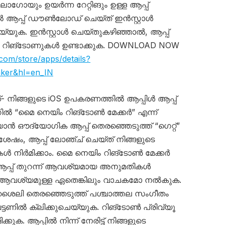
ോയും ഉയർന്ന റേറ്റിങും ഉള്ള ആപ്പ്
്പ് ഡൗൺലോഡ് ചെയ്‌ത് ഇൻസ്റ്റാൾ
െയ്യുക. ഇൻസ്റ്റാൾ ചെയ്‌തുകഴിഞ്ഞാൽ, ആപ്പ്
ൃത റിങ്ടോണുകൾ ഉണ്ടാക്കുക. DOWNLOAD NOW
.com/store/apps/details?
aker&hl=en_IN
ിങ്ങളുടെ iOS ഉപകരണത്തിൽ ആപ്പിൾ ആപ്പ്
റിൽ “മൈ നെയിം റിങ്ടോൺ മേക്കർ” എന്ന്
ഔദ്യോഗിക ആപ്പ് തെരഞ്ഞെടുത്ത് “ഗെറ്റ്”
് ശേഷം, ആപ്പ് ലോഞ്ച് ചെയ്ത് നിങ്ങളുടെ
ൾ നിർമിക്കാം. മൈ നെയിം റിങ്ടോൺ മേക്കർ
 ആപ്പ് തുറന്ന് ആവശ്യമായ അനുമതികൾ
ആവശ്യമുള്ള ഏതെങ്കിലും വാചകമോ നൽകുക.
ശൈലി തെരഞ്ഞെടുത്ത് പശ്ചാത്തല സംഗീതം
ട്ടണിൽ ക്ലിക്കുചെയ്യുക. റിങ്ടോൺ പ്രിവ്യൂ
ുക. ആപ്പിൽ നിന്ന് നേരിട്ട് നിങ്ങളുടെ