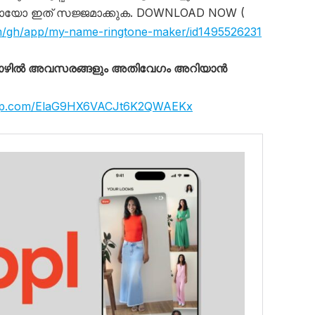
ായോ ഇത് സജ്ജമാക്കുക. DOWNLOAD NOW (
om/gh/app/my-name-ringtone-maker/id1495526231
തൊഴിൽ അവസരങ്ങളും അതിവേഗം അറിയാൻ
sapp.com/ElaG9HX6VACJt6K2QWAEKx