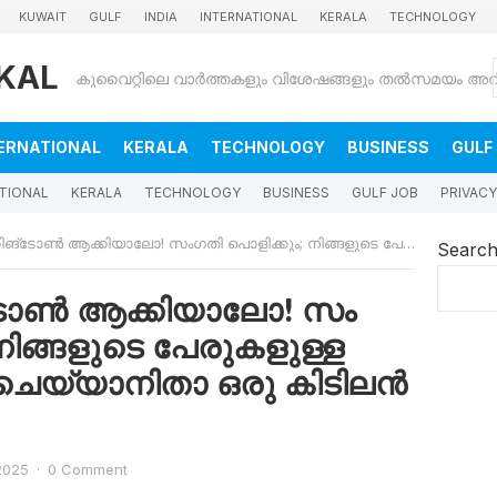
KUWAIT
GULF
INDIA
INTERNATIONAL
KERALA
TECHNOLOGY
KAL
ERNATIONAL
KERALA
TECHNOLOGY
BUSINESS
GULF
TIONAL
KERALA
TECHNOLOGY
BUSINESS
GULF JOB
PRIVACY
ക്കിയാലോ! സം​ഗതി പൊളിക്കും; നിങ്ങളുടെ പേരുകളുള്ള റിങ്ടോൺ സെറ്റ് ചെയ്യാനിതാ ഒരു കിടിലൻ ആപ്പ്
Searc
്ടോൺ ആക്കിയാലോ! സം​
നിങ്ങളുടെ പേരുകളുള്ള
 ചെയ്യാനിതാ ഒരു കിടിലൻ
 2025
·
0 Comment