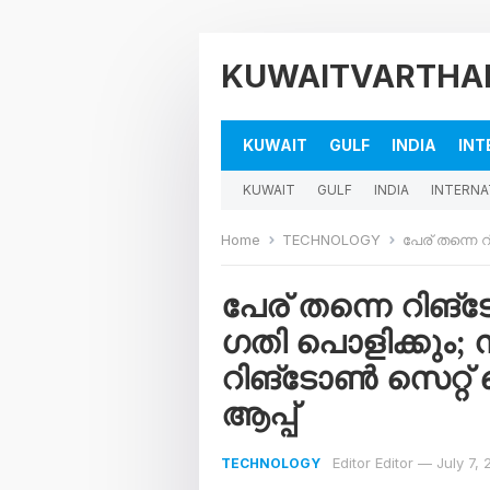
KUWAITVARTHA
KUWAIT
GULF
INDIA
INT
KUWAIT
GULF
INDIA
INTERNA
Home
TECHNOLOGY
പേര് തന്നെ റിങ്ടോൺ ആ
പേര് തന്നെ റിങ
ഗതി പൊളിക്കും; 
റിങ്ടോൺ സെറ്റ്
ആപ്പ്
Editor Editor
—
July 7,
TECHNOLOGY