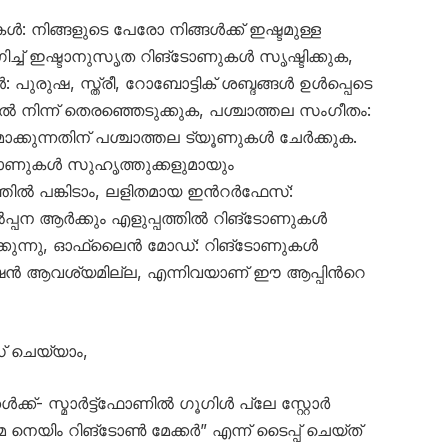
: നിങ്ങളുടെ പേരോ നിങ്ങൾക്ക് ഇഷ്ടമുള്ള
്ച് ഇഷ്ടാനുസൃത റിങ്ടോണുകൾ സൃഷ്ടിക്കുക,
: പുരുഷ, സ്ത്രീ, റോബോട്ടിക് ശബ്ദങ്ങൾ ഉൾപ്പെടെ
 നിന്ന് തെരഞ്ഞെടുക്കുക, പശ്ചാത്തല സംഗീതം:
ുന്നതിന് പശ്ചാത്തല ട്യൂണുകൾ ചേർക്കുക.
ങ്ടോണുകൾ സുഹൃത്തുക്കളുമായും
ത്തിൽ പങ്കിടാം, ലളിതമായ ഇൻറർഫേസ്:
പന ആർക്കും എളുപ്പത്തിൽ റിങ്ടോണുകൾ
്പാക്കുന്നു, ഓഫ്‌ലൈൻ മോഡ്: റിങ്ടോണുകൾ
ക്ഷൻ ആവശ്യമില്ല, എന്നിവയാണ് ഈ ആപ്പിൻറെ
 ചെയ്യാം,
്- സ്മാർട്ട്‌ഫോണിൽ ഗൂഗിൾ പ്ലേ സ്റ്റോർ
 നെയിം റിങ്ടോൺ മേക്കർ” എന്ന് ടൈപ്പ് ചെയ്‌ത്