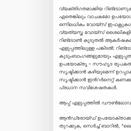
വ്യക്തിഗതമാക്കിയ റിങ്ടോണുകൾ
ഏതെങ്കിലും വാചകമോ ഉപയോഗിച
ഒന്നിലധികം വോയ്‌സ് ഇഫക്റ്റുകൾ
വ്യത്യസ്ത വോയ്‌സ് ശൈലികളിൽ
റിങ്ടോൺ കൂടുതൽ ആകർഷകമാക്ക
എളുപ്പത്തിലുള്ള പങ്കിടൽ: റി
കുടുംബാംഗങ്ങളുമായും എളുപ്പ
ഉപയോക്തൃ – സൗഹൃദ രൂപകൽപ്
സൃഷ്ടിക്കാൻ കഴിയുമെന്ന് ഉറപ
സൃഷ്ടിക്കാൻ ഇൻറർനെറ്റ് കണ
പ്രധാന സവിശേഷതകൾ.
ആപ്പ് എളുപ്പത്തിൽ ഡൗൺലോഡ്
ആൻഡ്രോയ്ഡ് ഉപയോക്താക്കൾക്ക
തുറക്കുക, സെർച്ച് ബാറിൽ, “മൈ