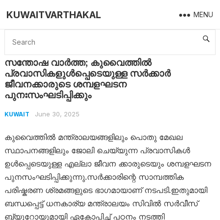
KUWAITVARTHAKAL
MENU
Home
Kuwait
സന്തോഷ വാർത്ത; കുവൈത്തിൽ പ്രവാസികളുൾപ്പെടെയുള്ള സർക്കാർ ജീവനക്കാരുടെ ശമ്പളഘടന പുനഃസംഘടിപ്പിക്കും
സന്തോഷ വാർത്ത; കുവൈത്തിൽ
പ്രവാസികളുൾപ്പെടെയുള്ള സർക്കാർ
ജീവനക്കാരുടെ ശമ്പളഘടന
പുനഃസംഘടിപ്പിക്കും
June 30, 2025
KUWAIT
കുവൈത്തിൽ മന്ത്രാലയങ്ങളിലും പൊതു മേഖല
സ്ഥാപനങ്ങളിലും ജോലി ചെയ്യുന്ന പ്രവാസികൾ
ഉൾപ്പെടെയുള്ള എല്ലാ ജീവന ക്കാരുടെയും ശമ്പളഘടന
പുനസംഘടിപ്പിക്കുന്നു.സർക്കാരിന്റെ സാമ്പത്തിക
പരിഷ്കരണ ശ്രമങ്ങളുടെ ഭാഗമായാണ് നടപടി.ഇതുമായി
ബന്ധപ്പെട്ട് ധനകാര്യ മന്ത്രാലയം സിവിൽ സർവീസ്
ബ്യൂറോയുമായി ഏകോപിച്ച് പഠനം നടത്തി