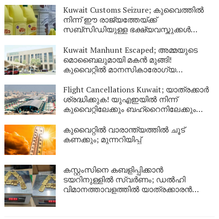
Kuwait Customs Seizure; കുവൈത്തിൽ
നിന്ന് ഈ രാജ്യത്തേയ്ക്ക്
സബ്സിഡിയുള്ള ഭക്ഷ്യവസ്തുക്കൾ
കടത്താനുള്ള ശ്രമം തടഞ്ഞു
Kuwait Manhunt Escaped; അമ്മയുടെ
മൊബൈലുമായി മകൻ മുങ്ങി!
കുവൈറ്റിൽ മാനസികാരോഗ്യ
കേന്ദ്രത്തിൽ നിന്ന് ചാടിപ്പോയ
യുവാവിനായി പോലീസ് തിരച്ചിൽ
Flight Cancellations Kuwait; യാത്രക്കാർ
ശ്രദ്ധിക്കുക! യുഎഇയിൽ നിന്ന്
കുവൈറ്റിലേക്കും ബഹ്‌റൈനിലേക്കും
വിമാനങ്ങൾ റദ്ദാക്കി; പുതിയ വിവരങ്ങൾ
ഇങ്ങനെ
കുവൈറ്റിൽ വാരാന്ത്യത്തിൽ ചൂട്
കണക്കും; മുന്നറിയിപ്പ്
കസ്റ്റംസിനെ കബളിപ്പിക്കാൻ
ടയറിനുള്ളിൽ സ്വർണം; ഡൽഹി
വിമാനത്താവളത്തിൽ യാത്രക്കാരൻ
പിടിയിൽ