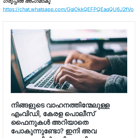
ഗ്രൂപ്പിൽ അംഗമാകൂ
https://chat.whatsapp.com/GgiOkkQEFPQEaqQU6J2fVo