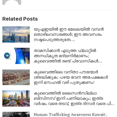
Related Posts
യുഎഇയിൽ ഈ മേഖലയിൽ വമ്പൻ
തൊഴിലവസരങ്ങൾ; ഈ അവസരം
നഷ്ടപെടുത്തരുതേ….
താമസിക്കാൻ എടുത്ത ഫ്ലാറ്റിൽ
അനധികൃത മദ്യനിർമാണം;
കുവൈത്തിൽ രണ്ട് പ്രവാസികൾ
അറസ്റ്റിൽ
കുവൈത്തിലെ വനിതാ പൗരന്മാർ
ശ്രദ്ധിക്കുക; പഴയ ഭവന അപേക്ഷകൾ
ഇനി സേഹൽ വഴി പുതുക്കണം!
കുവൈത്തിൽ ലൈസൻസില്ലാ
ബിസിനസ് ഇനി പണിയാകും; ഇത്ര
വർഷം വരെ തടവ്, ഇത്ര ദിനാർ വരെ പിഴ,
പ്രവാസികൾക്ക് നാടുകടത്തലും!
Human Trafficking Awareness Kuwait;