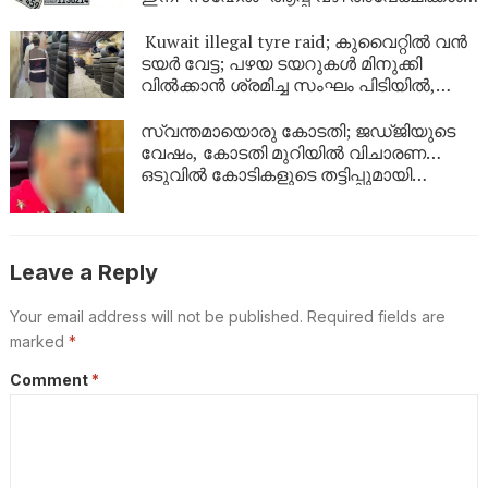
കുവൈറ്റിൽ പുതിയ ഡിജിറ്റൽ സേവനം
ഉടൻ
Kuwait illegal tyre raid; കുവൈറ്റിൽ വൻ
ടയർ വേട്ട; പഴയ ടയറുകൾ മിനുക്കി
വിൽക്കാൻ ശ്രമിച്ച സംഘം പിടിയിൽ,
പിടിച്ചെടുത്തത് ആയിരത്തിലധികം
ടയറുകൾ
സ്വന്തമായൊരു കോടതി; ജഡ്ജിയുടെ
വേഷം, കോടതി മുറിയിൽ വിചാരണ…
ഒടുവിൽ കോടികളുടെ തട്ടിപ്പുമായി
യുവാവ് പിടിയിൽ!
Leave a Reply
Your email address will not be published.
Required fields are
marked
*
Comment
*