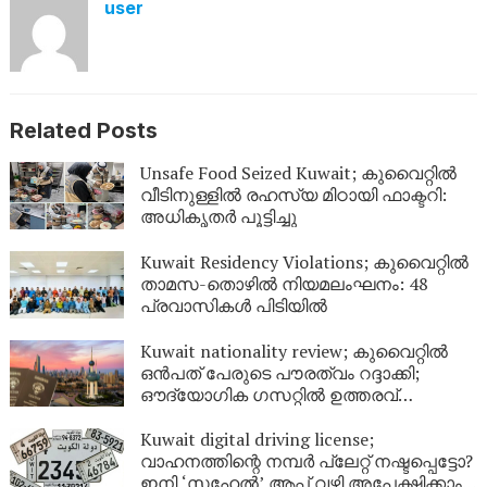
user
Related Posts
Unsafe Food Seized Kuwait; കുവൈറ്റിൽ
വീടിനുള്ളിൽ രഹസ്യ മിഠായി ഫാക്ടറി:
അധികൃതർ പൂട്ടിച്ചു
Kuwait Residency Violations; കുവൈറ്റിൽ
താമസ-തൊഴിൽ നിയമലംഘനം: 48
പ്രവാസികൾ പിടിയിൽ
Kuwait nationality review; കുവൈറ്റിൽ
ഒൻപത് പേരുടെ പൗരത്വം റദ്ദാക്കി;
ഔദ്യോഗിക ഗസറ്റിൽ ഉത്തരവ്
പുറത്തിറങ്ങി
Kuwait digital driving license;
വാഹനത്തിന്റെ നമ്പര്‍ പ്ലേറ്റ് നഷ്ടപ്പെട്ടോ?
ഇനി ‘സഹേൽ’ ആപ്പ് വഴി അപേക്ഷിക്കാം;