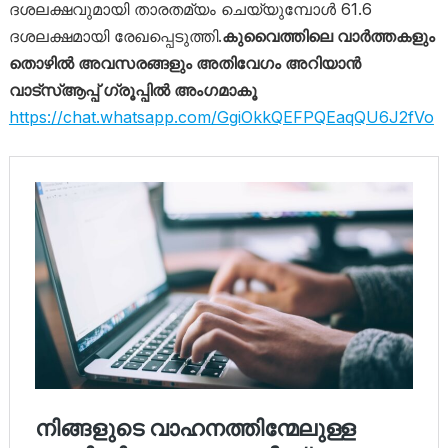
ദശലക്ഷവുമായി താരതമ്യം ചെയ്യുമ്പോൾ 61.6
ദശലക്ഷമായി രേഖപ്പെടുത്തി.
കുവൈത്തിലെ വാർത്തകളും
തൊഴിൽ അവസരങ്ങളും അതിവേഗം അറിയാൻ
വാട്സ്ആപ്പ് ഗ്രൂപ്പിൽ അംഗമാകൂ
https://chat.whatsapp.com/GgiOkkQEFPQEaqQU6J2fVo