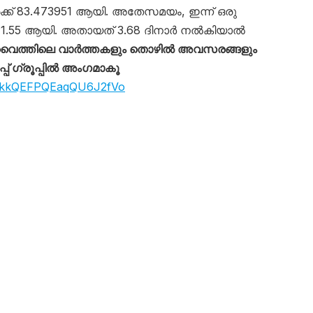
ക്ക് 83.473951 ആയി. അതേസമയം, ഇന്ന് ഒരു
 271.55 ആയി. അതായത് 3.68 ദിനാർ നൽകിയാൽ
ൈത്തിലെ വാർത്തകളും തൊഴിൽ അവസരങ്ങളും
് ഗ്രൂപ്പിൽ അംഗമാകൂ
giOkkQEFPQEaqQU6J2fVo