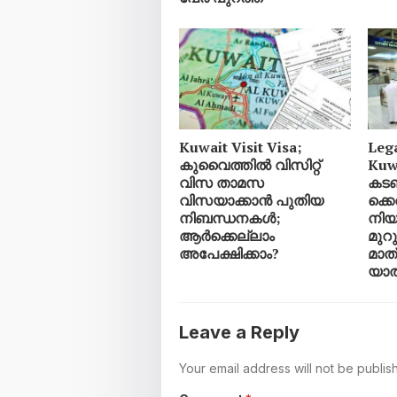
Kuwait Visit Visa;
Leg
കുവൈത്തിൽ വിസിറ്റ്
Kuw
വിസ താമസ
കട
വിസയാക്കാൻ പുതിയ
ക്ക
നിബന്ധനകൾ;
നിയമ
ആർക്കെല്ലാം
മുറ
അപേക്ഷിക്കാം?
മാത്
യാത
Leave a Reply
Your email address will not be publis