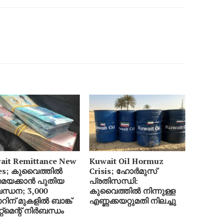
ait Remittance New
Kuwait Oil Hormuz
es; കുവൈത്തിൽ
Crisis; ഹോർമുസ്
യക്കാൻ പുതിയ
പ്രതിസന്ധി:
ന്ധന; 3,000
കുവൈത്തിൽ നിന്നുള്ള
റിന് മുകളിൽ ബാങ്ക്
എണ്ണക്കയറ്റുമതി നിലച്ചു
േറ്റ്‌മെന്റ് നിർബന്ധം