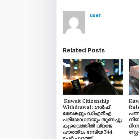
user
Related Posts
Kuwait Citizenship
Kuw
Withdrawal; ഗൾഫ്
Rul
രേഖകളും ഡിഎൻഎ
പണമ
പരിശോധനയും തുണച്ചു;
നിബ
കുവൈത്തിൽ വ്യാജ
ദിനാ
പൗരത്വം നേടിയ 344
സ്റ്റ
പേർ പുറത്ത്