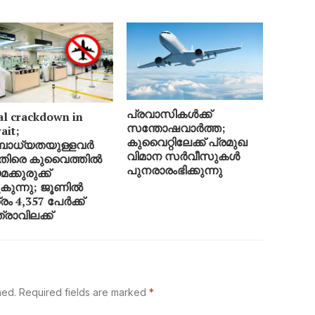
പ്രവാസികൾക്ക്
al crackdown in
സന്തോഷവാർത്ത;
ait;
കുവൈറ്റിലേക്ക് പ്രമുഖ
ബാധ്യതയുള്ളവർ
വിമാന സർവീസുകൾ
െതിരെ കുവൈത്തിൽ
പുനരാരംഭിക്കുന്നു
ക്കുരുക്ക്
ുകുന്നു; ജൂണിൽ
രം 4,357 പേർക്ക്
്രാവിലക്ക്
hed.
Required fields are marked
*