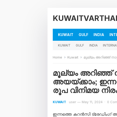
KUWAITVARTHA
KUWAIT
GULF
INDIA
INT
KUWAIT
GULF
INDIA
INTERNA
Home
Kuwait
മൂല്യം അറിഞ്ഞ് നാട്ടിലേക്ക
മൂല്യം അറിഞ്ഞ് ന
അയയ്ക്കാം; ഇന്ന
രൂപ വിനിമയ നിരക്ക
user
—
May 11, 2024
·
0 Co
KUWAIT
ഇന്നത്തെ കറൻസി ട്രേഡിംഗ് 