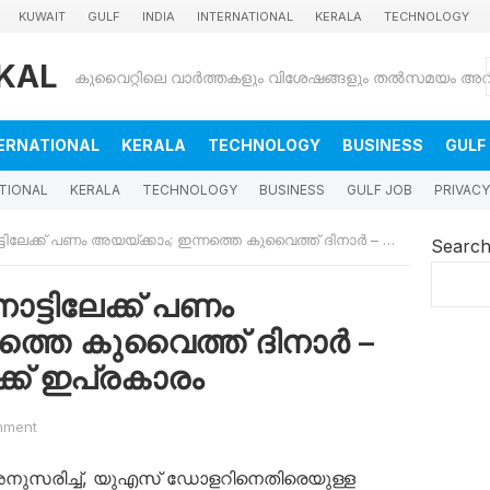
KUWAIT
GULF
INDIA
INTERNATIONAL
KERALA
TECHNOLOGY
KAL
ERNATIONAL
KERALA
TECHNOLOGY
BUSINESS
GULF
TIONAL
KERALA
TECHNOLOGY
BUSINESS
GULF JOB
PRIVACY
് പണം അയയ്ക്കാം; ഇന്നത്തെ കുവൈത്ത് ദിനാർ – രൂപ വിനിമയ നിരക്ക് ഇപ്രകാരം‌‌‌
Searc
ാട്ടിലേക്ക് പണം
ത്തെ കുവൈത്ത് ദിനാർ –
് ഇപ്രകാരം‌‌‌
mment
അനുസരിച്ച്, യുഎസ് ഡോളറിനെതിരെയുള്ള