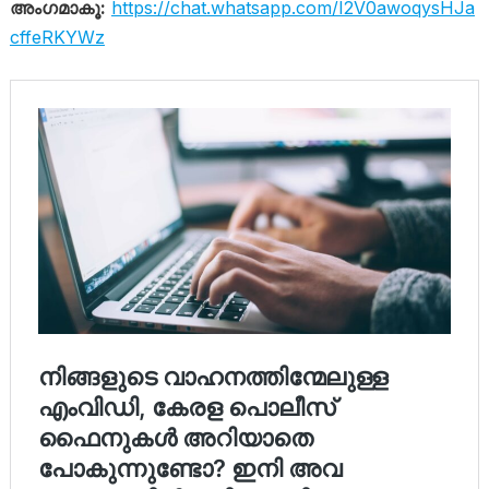
അംഗമാകൂ:
https://chat.whatsapp.com/I2V0awoqysHJa
cffeRKYWz