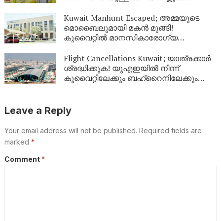
കടത്താനുള്ള ശ്രമം തടഞ്ഞു
Kuwait Manhunt Escaped; അമ്മയുടെ
മൊബൈലുമായി മകൻ മുങ്ങി!
കുവൈറ്റിൽ മാനസികാരോഗ്യ
കേന്ദ്രത്തിൽ നിന്ന് ചാടിപ്പോയ
യുവാവിനായി പോലീസ് തിരച്ചിൽ
Flight Cancellations Kuwait; യാത്രക്കാർ
ശ്രദ്ധിക്കുക! യുഎഇയിൽ നിന്ന്
കുവൈറ്റിലേക്കും ബഹ്‌റൈനിലേക്കും
വിമാനങ്ങൾ റദ്ദാക്കി; പുതിയ വിവരങ്ങൾ
ഇങ്ങനെ
Leave a Reply
Your email address will not be published.
Required fields are
marked
*
Comment
*