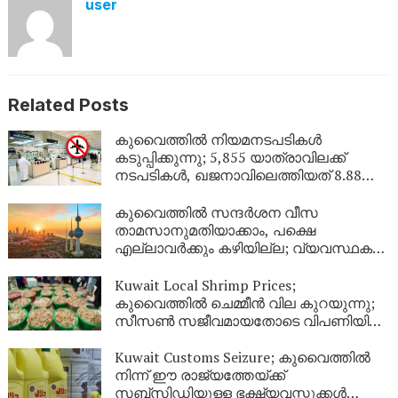
user
Related Posts
കുവൈത്തിൽ നിയമനടപടികൾ
കടുപ്പിക്കുന്നു; 5,855 യാത്രാവിലക്ക്
നടപടികൾ, ഖജനാവിലെത്തിയത് 8.88
ലക്ഷം ദിനാർ!
കുവൈത്തിൽ സന്ദർശന വീസ
താമസാനുമതിയാക്കാം, പക്ഷെ
എല്ലാവർക്കും കഴിയില്ല; വ്യവസ്ഥകൾ
വ്യക്തമാക്കി ആഭ്യന്തര മന്ത്രാലയം
Kuwait Local Shrimp Prices;
കുവൈത്തിൽ ചെമ്മീൻ വില കുറയുന്നു;
സീസൺ സജീവമായതോടെ വിപണിയിൽ
വൻ തിരക്ക്
Kuwait Customs Seizure; കുവൈത്തിൽ
നിന്ന് ഈ രാജ്യത്തേയ്ക്ക്
സബ്സിഡിയുള്ള ഭക്ഷ്യവസ്തുക്കൾ