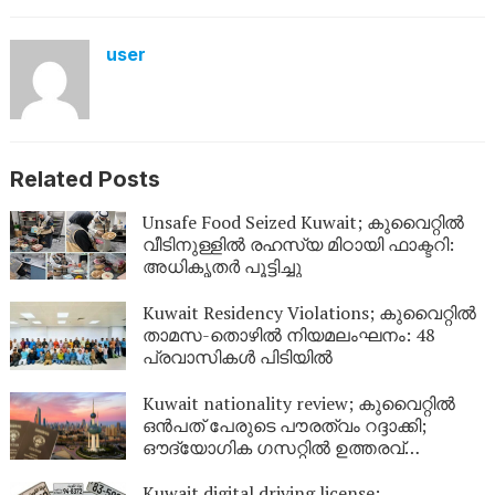
user
Related Posts
Unsafe Food Seized Kuwait; കുവൈറ്റിൽ
വീടിനുള്ളിൽ രഹസ്യ മിഠായി ഫാക്ടറി:
അധികൃതർ പൂട്ടിച്ചു
Kuwait Residency Violations; കുവൈറ്റിൽ
താമസ-തൊഴിൽ നിയമലംഘനം: 48
പ്രവാസികൾ പിടിയിൽ
Kuwait nationality review; കുവൈറ്റിൽ
ഒൻപത് പേരുടെ പൗരത്വം റദ്ദാക്കി;
ഔദ്യോഗിക ഗസറ്റിൽ ഉത്തരവ്
പുറത്തിറങ്ങി
Kuwait digital driving license;