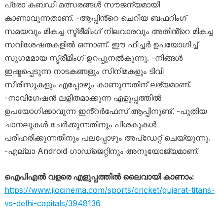
പ്രോ കബഡി മത്സരങ്ങൾ സൗജന്യമായി
കാണാവുന്നതാണ്. -ആപ്പിൻ്റെ ചെറിയ ബഫറിംഗ്
സമയവും മികച്ച സ്ട്രീമിംഗ് നിലവാരവും അതിൻ്റെ മികച്ച
സവിശേഷതകളിൽ ഒന്നാണ്. ഈ ഫീച്ചർ ഉപയോഗിച്ച്
സുഗമമായ സ്ട്രീമിംഗ് ഉറപ്പുനൽകുന്നു. -നിങ്ങൾ
ഇഷ്ടപ്പെടുന്ന നാടകങ്ങളും സിനിമകളും ടിവി
സീരീസുകളും എപ്പോഴും കാണുന്നതിന് ലഭ്യമാണ്.
-നാവിഗേഷൻ ലളിതമാക്കുന്ന എളുപ്പത്തിൽ
ഉപയോഗിക്കാവുന്ന ഇൻ്റർഫേസ് ആപ്പിനുണ്ട്. -പുതിയ
ചാനലുകൾ ചേർക്കുന്നതിനും പിശകുകൾ
പരിഹരിക്കുന്നതിനും പലപ്പോഴും അപ്ഡേറ്റ് ചെയ്യുന്നു.
-എല്ലാ Android ഗാഡ്‌ജെറ്റിനും അനുയോജ്യമാണ്.
ഐപിഎൽ വളരെ എളുപ്പത്തിൽ ലൈവായി കാണാം:
https://www.jiocinema.com/sports/cricket/gujarat-titans-
vs-delhi-capitals/3948136