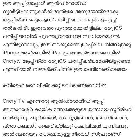
ഈ ആപ്പ് ഇപ്പോൾ ആൻഡ്രോയിഡ്
സ്മാർട്ട്ഫോണുകൾക്ക് മാത്രമേ അനുയോജ്യമാകൂ.
ആപ്പിൻ്റെ ഐഒഎസ് പതിപ്പ് ഡെവലപ്പർ എംഎച്ച്
തൻജിൻ ടീം ഇതുവരെ പുറത്തിറക്കിയിട്ടില്ല. ഒരു iOS
പതിപ്പ് ഒടുവിൽ പുറത്തുവരാനുള്ള സാധ്യതയുണ്ട്.
എന്നിരുന്നാലും, ഇത് നടക്കുമെന്ന് ഉറപ്പില്ല. നിങ്ങളൊരു
iPhone അല്ലെങ്കിൽ iPad ഉപയോക്താവാണെങ്കിൽ
Cricfytv ആപ്പിൻ്റെ ഒരു iOS പതിപ്പ് ലഭ്യമാക്കിയിട്ടുണ്ടോ
എന്നറിയാൻ നിങ്ങൾക്ക് പിന്നീട് ഈ പേജിലേക്ക് മടങ്ങാം.
ക്രിഫൈ ലൈവ് ക്രിക്കറ്റ് ടിവി ഓൺലൈനിൽ
Cricfy TV എന്നൊരു ആൻഡ്രോയിഡ് ആപ്പ്
അന്താരാഷ്ട്ര കായിക മത്സരങ്ങളുടെ തത്സമയ സ്ട്രീമിംഗ്
നൽകുന്നു. ഫുട്ബോൾ, ബാസ്ക്കറ്റ്ബോൾ, ബേസ്ബോൾ,
പ്രോ കബഡി, ലൈവ് ക്രിക്കറ്റ് ടെലിവിഷൻ എന്നിവയും
അതിലേറെയും പോലെയുള്ള നിരവധി സ്പോർട്സ്