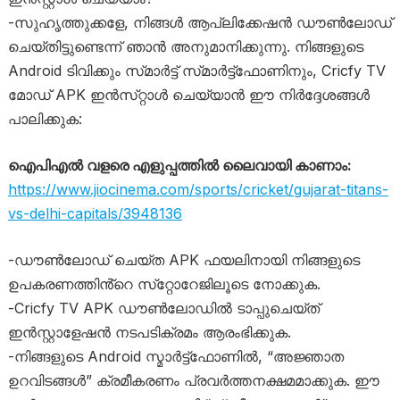
-സുഹൃത്തുക്കളേ, നിങ്ങൾ ആപ്ലിക്കേഷൻ ഡൗൺലോഡ്
ചെയ്തിട്ടുണ്ടെന്ന് ഞാൻ അനുമാനിക്കുന്നു. നിങ്ങളുടെ
Android ടിവിക്കും സ്‌മാർട്ട് സ്‌മാർട്ട്‌ഫോണിനും, Cricfy TV
മോഡ് APK ഇൻസ്‌റ്റാൾ ചെയ്യാൻ ഈ നിർദ്ദേശങ്ങൾ
പാലിക്കുക:
ഐപിഎൽ വളരെ എളുപ്പത്തിൽ ലൈവായി കാണാം:
https://www.jiocinema.com/sports/cricket/gujarat-titans-
vs-delhi-capitals/3948136
-ഡൗൺലോഡ് ചെയ്‌ത APK ഫയലിനായി നിങ്ങളുടെ
ഉപകരണത്തിൻ്റെ സ്‌റ്റോറേജിലൂടെ നോക്കുക.
-Cricfy TV APK ഡൗൺലോഡിൽ ടാപ്പുചെയ്‌ത്
ഇൻസ്റ്റാളേഷൻ നടപടിക്രമം ആരംഭിക്കുക.
-നിങ്ങളുടെ Android സ്മാർട്ട്ഫോണിൽ, “അജ്ഞാത
ഉറവിടങ്ങൾ” ക്രമീകരണം പ്രവർത്തനക്ഷമമാക്കുക. ഈ