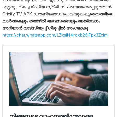
ഏറ്റവും മികച്ച മീഡിയ സ്ട്രീമിംഗ് പ്രയോജനപ്പെടുത്താൻ
Cricify TV APK ഡൗൺലോഡ് ചെയ്യുക.
കുവൈത്തിലെ
വാർത്തകളും തൊഴിൽ അവസരങ്ങളും അതിവേഗം
അറിയാൻ വാട്സ്ആപ്പ് ഗ്രൂപ്പിൽ അംഗമാകൂ
https://chat.whatsapp.com/LZxsiN4roxb26iFpx3Zcim