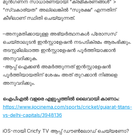
മുൻഗണന സാധാരണയായി “ക്രമീകരണങ്ങൾ” >
“സ്വകാര്യത” അല്ലെങ്കിൽ “സുരക്ഷ” എന്നതിന്
കീഴിലാണ് സ്ഥിതി ചെയ്യുന്നത്.
–അനുമതിക്കായുള്ള അഭ്യർത്ഥനകൾ പ്രോസസ്
ചെയ്താലുടൻ ഇൻസ്റ്റാളേഷൻ നടപടിക്രമം ആരംഭിക്കും.
തടസ്സമില്ലാത്ത ഇൻസ്റ്റാളേഷൻ പൂർത്തിയാക്കാൻ
അനുവദിക്കുക.
-ആപ്പ് ഐക്കൺ അമർത്തുന്നത് ഇൻസ്റ്റാളേഷൻ
പൂർത്തിയായതിന് ശേഷം അത് തുറക്കാൻ നിങ്ങളെ
അനുവദിക്കും.
ഐപിഎൽ വളരെ എളുപ്പത്തിൽ ലൈവായി കാണാം:
https://www.jiocinema.com/sports/cricket/gujarat-titans-
vs-delhi-capitals/3948136
iOS-നായി Cricfy TV ആപ്പ് ഡൗൺലോഡ് ചെയ്യണോ?