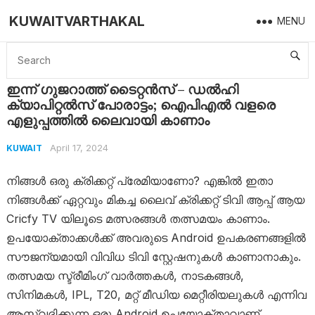
KUWAITVARTHAKAL
MENU
Home
Kuwait
ഇന്ന് ഗുജറാത്ത് ടൈറ്റൻസ് – ഡൽഹി ക്യാപിറ്റൽസ് പോരാട്ടം; ഐപിഎൽ വളരെ എളുപ്പത്തിൽ ലൈവായി കാണാം
ഇന്ന് ഗുജറാത്ത് ടൈറ്റൻസ് – ഡൽഹി
ക്യാപിറ്റൽസ് പോരാട്ടം; ഐപിഎൽ വളരെ
എളുപ്പത്തിൽ ലൈവായി കാണാം
April 17, 2024
KUWAIT
നിങ്ങൾ ഒരു ക്രിക്കറ്റ് പ്രേമിയാണോ? എങ്കിൽ ഇതാ
നിങ്ങൾക്ക് ഏറ്റവും മികച്ച ലൈവ് ക്രിക്കറ്റ് ടിവി ആപ്പ് ആയ
Cricfy TV യിലൂടെ മത്സരങ്ങൾ തത്സമയം കാണാം.
ഉപയോക്താക്കൾക്ക് അവരുടെ Android ഉപകരണങ്ങളിൽ
സൗജന്യമായി വിവിധ ടിവി സ്റ്റേഷനുകൾ കാണാനാകും.
തത്സമയ സ്ട്രീമിംഗ് വാർത്തകൾ, നാടകങ്ങൾ,
സിനിമകൾ, IPL, T20, മറ്റ് മീഡിയ മെറ്റീരിയലുകൾ എന്നിവ
ആസ്വദിക്കുന്ന ഒരു Android ഉപയോക്താവാണ്