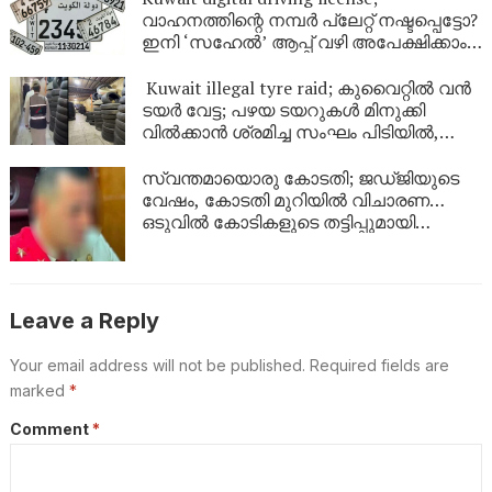
വാഹനത്തിന്റെ നമ്പര്‍ പ്ലേറ്റ് നഷ്ടപ്പെട്ടോ?
ഇനി ‘സഹേൽ’ ആപ്പ് വഴി അപേക്ഷിക്കാം;
കുവൈറ്റിൽ പുതിയ ഡിജിറ്റൽ സേവനം
ഉടൻ
Kuwait illegal tyre raid; കുവൈറ്റിൽ വൻ
ടയർ വേട്ട; പഴയ ടയറുകൾ മിനുക്കി
വിൽക്കാൻ ശ്രമിച്ച സംഘം പിടിയിൽ,
പിടിച്ചെടുത്തത് ആയിരത്തിലധികം
ടയറുകൾ
സ്വന്തമായൊരു കോടതി; ജഡ്ജിയുടെ
വേഷം, കോടതി മുറിയിൽ വിചാരണ…
ഒടുവിൽ കോടികളുടെ തട്ടിപ്പുമായി
യുവാവ് പിടിയിൽ!
Leave a Reply
Your email address will not be published.
Required fields are
marked
*
Comment
*