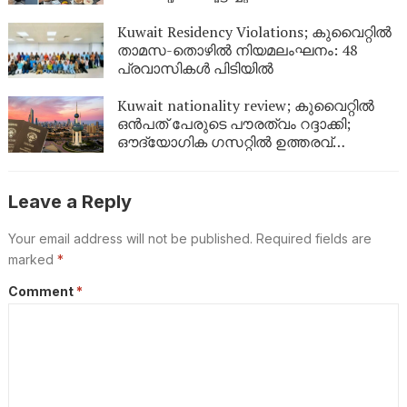
Kuwait Residency Violations; കുവൈറ്റിൽ
താമസ-തൊഴിൽ നിയമലംഘനം: 48
പ്രവാസികൾ പിടിയിൽ
Kuwait nationality review; കുവൈറ്റിൽ
ഒൻപത് പേരുടെ പൗരത്വം റദ്ദാക്കി;
ഔദ്യോഗിക ഗസറ്റിൽ ഉത്തരവ്
പുറത്തിറങ്ങി
Leave a Reply
Your email address will not be published.
Required fields are
marked
*
Comment
*