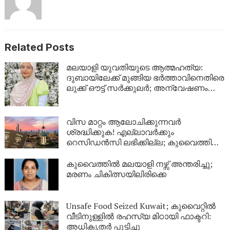
Related Posts
മലയാളി യുവതിയുടെ ആത്മഹത്യ:
ദുബായിലേക്ക് മുങ്ങിയ ഭർത്താവിനെതിരെ
ലുക്ക് ഔട്ട് സർക്കുലർ; അന്വേഷണം
ശക്തമാക്കി പൊലീസ്
വിസ മാറ്റം ആലോചിക്കുന്നവർ
ശ്രദ്ധിക്കുക! എല്ലാവർക്കും
റെസിഡൻസി ലഭിക്കില്ല; കുവൈത്തിന്റെ
നിർണായക വിശദീകരണം
കുവൈത്തിൽ മലയാളി നഴ്സ് അന്തരിച്ചു;
മരണം ചികിത്സയിലിരിക്കെ
Unsafe Food Seized Kuwait; കുവൈറ്റിൽ
വീടിനുള്ളിൽ രഹസ്യ മിഠായി ഫാക്ടറി:
അധികൃതർ പൂട്ടിച്ചു