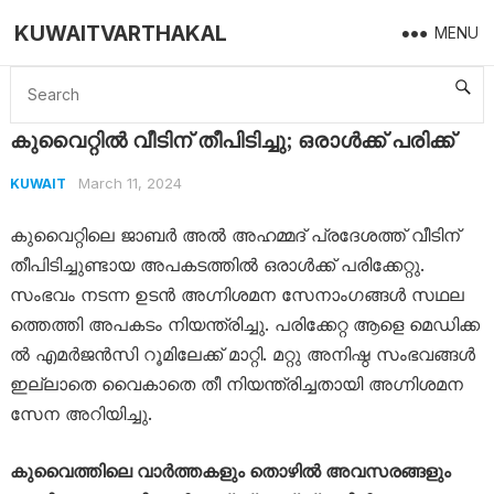
KUWAITVARTHAKAL
MENU
Home
Kuwait
കുവൈറ്റിൽ വീടിന് തീപിടിച്ചു; ഒരാൾക്ക് പരിക്ക്
കുവൈറ്റിൽ വീടിന് തീപിടിച്ചു; ഒരാൾക്ക് പരിക്ക്
March 11, 2024
KUWAIT
കുവൈറ്റിലെ ജാ​ബ​ർ അ​ൽ അ​ഹ​മ്മ​ദ് പ്ര​ദേ​ശ​ത്ത് വീ​ടി​ന്
തീ​പി​ടിച്ചുണ്ടായ അപകടത്തിൽ ഒ​രാ​ൾ​ക്ക് പ​രി​ക്കേ​റ്റു.
സംഭവം നടന്ന ഉടൻ അ​ഗ്നി​ശ​മ​ന സേ​നാം​ഗ​ങ്ങ​ൾ സ​ഥ​ല​
ത്തെ​ത്തി അ​പ​ക​ടം നി​യ​ന്ത്രി​ച്ചു. പ​രി​ക്കേ​റ്റ ആ​ളെ മെ​ഡി​ക്ക​
ൽ എ​മ​ർ​ജ​ൻ​സി റൂ​മി​ലേ​ക്ക് മാ​റ്റി. മ​റ്റു അനിഷ്ഠ സം​ഭ​വ​ങ്ങ​ൾ
ഇ​ല്ലാ​തെ വൈ​കാ​തെ തീ ​നി​യ​ന്ത്രി​ച്ച​താ​യി അ​ഗ്നി​ശ​മ​ന
സേ​ന അ​റി​യി​ച്ചു.
കുവൈത്തിലെ വാർത്തകളും തൊഴിൽ അവസരങ്ങളും