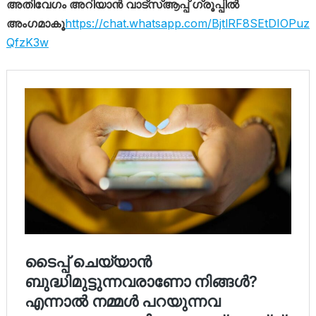
അതിവേഗം അറിയാൻ വാട്സ്ആപ്പ് ഗ്രൂപ്പിൽ
അംഗമാകൂ
https://chat.whatsapp.com/BjtlRF8SEtDIOPuz
QfzK3w