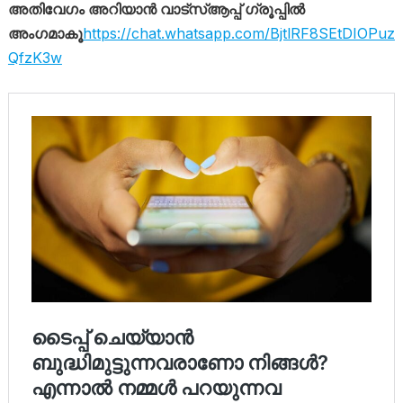
അതിവേഗം അറിയാൻ വാട്സ്ആപ്പ് ഗ്രൂപ്പിൽ
അംഗമാകൂ
https://chat.whatsapp.com/BjtlRF8SEtDIOPuz
QfzK3w