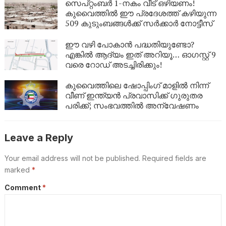
സെപ്റ്റംബർ 1-നകം വീട് ഒഴിയണം!
കുവൈത്തിൽ ഈ പ്രദേശത്ത് കഴിയുന്ന
509 കുടുംബങ്ങൾക്ക് സർക്കാർ നോട്ടീസ്
ഈ വഴി പോകാൻ പദ്ധതിയുണ്ടോ?
എങ്കിൽ ആദ്യം ഇത് അറിയൂ… ഓഗസ്റ്റ് 9
വരെ റോഡ് അടച്ചിരിക്കും!
കുവൈത്തിലെ ഷോപ്പിംഗ് മാളിൽ നിന്ന്
വീണ് ഇന്ത്യൻ പ്രവാസിക്ക് ഗുരുതര
പരിക്ക്; സംഭവത്തിൽ അന്വേഷണം
Leave a Reply
Your email address will not be published.
Required fields are
marked
*
Comment
*