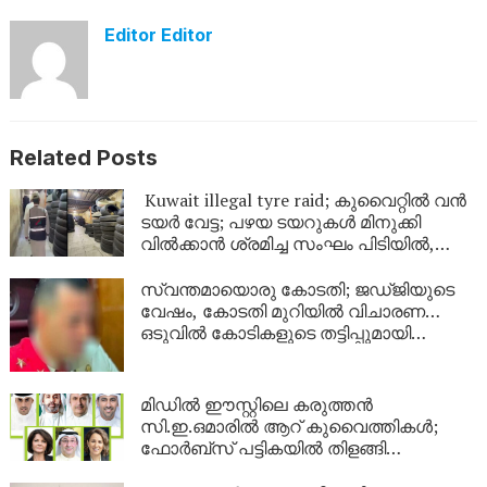
Editor Editor
Related Posts
Kuwait illegal tyre raid; കുവൈറ്റിൽ വൻ
ടയർ വേട്ട; പഴയ ടയറുകൾ മിനുക്കി
വിൽക്കാൻ ശ്രമിച്ച സംഘം പിടിയിൽ,
പിടിച്ചെടുത്തത് ആയിരത്തിലധികം
ടയറുകൾ
സ്വന്തമായൊരു കോടതി; ജഡ്ജിയുടെ
വേഷം, കോടതി മുറിയിൽ വിചാരണ…
ഒടുവിൽ കോടികളുടെ തട്ടിപ്പുമായി
യുവാവ് പിടിയിൽ!
മിഡിൽ ഈസ്റ്റിലെ കരുത്തൻ
സി.ഇ.ഒമാരിൽ ആറ് കുവൈത്തികൾ;
ഫോർബ്സ് പട്ടികയിൽ തിളങ്ങി
കുവൈത്ത്!