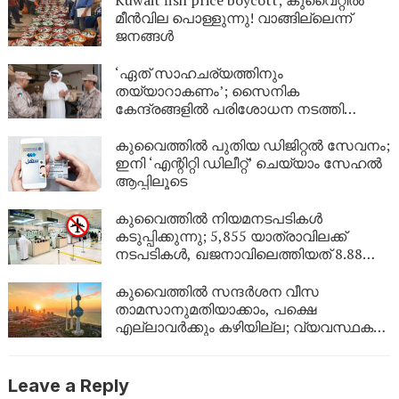
മീൻവില പൊള്ളുന്നു! വാങ്ങില്ലെന്ന്
ജനങ്ങൾ
‘ഏത് സാഹചര്യത്തിനും
തയ്യാറാകണം’; സൈനിക
കേന്ദ്രങ്ങളിൽ പരിശോധന നടത്തി
കുവൈത്ത് പ്രതിരോധമന്ത്രി
കുവൈത്തിൽ പുതിയ ഡിജിറ്റൽ സേവനം;
ഇനി ‘എന്റിറ്റി ഡിലീറ്റ്’ ചെയ്യാം സേഹൽ
ആപ്പിലൂടെ
കുവൈത്തിൽ നിയമനടപടികൾ
കടുപ്പിക്കുന്നു; 5,855 യാത്രാവിലക്ക്
നടപടികൾ, ഖജനാവിലെത്തിയത് 8.88
ലക്ഷം ദിനാർ!
കുവൈത്തിൽ സന്ദർശന വീസ
താമസാനുമതിയാക്കാം, പക്ഷെ
എല്ലാവർക്കും കഴിയില്ല; വ്യവസ്ഥകൾ
വ്യക്തമാക്കി ആഭ്യന്തര മന്ത്രാലയം
Leave a Reply