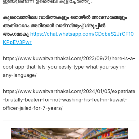
ഇടയുണ്ടെന്ന് ഉതൈബി കൂട്ടിച്ചേർത്തു .
കുവൈത്തിലെ വാർത്തകളും തൊഴിൽ അവസരങ്ങളും
അതിവേഗം അറിയാൻ വാട്സ്ആപ്പ് ഗ്രൂപ്പിൽ
അംഗമാകൂ
https://chat.whatsapp.com/CDcbeS2JrCF10
KPpEV3Pwr
https://www.kuwaitvarthakal.com/2023/09/21/here-is-a-
cool-app-that-lets-you-easily-type-what-you-say-in-
any-language/
https://www.kuwaitvarthakal.com/2024/01/05/expatriate
-brutally-beaten-for-not-washing-his-feet-in-kuwait-
officer-jailed-for-7-years/