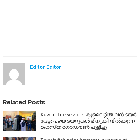
Editor Editor
Related Posts
Kuwait tire seizure; കുവൈറ്റിൽ വൻ ടയർ
വേട്ട; പഴയ ടയറുകൾ മിനുക്കി വിൽക്കുന്ന
രഹസ്യ ഗോഡൗൺ പൂട്ടിച്ചു
Kuwait fish price boycott; കുവൈറ്റിൽ