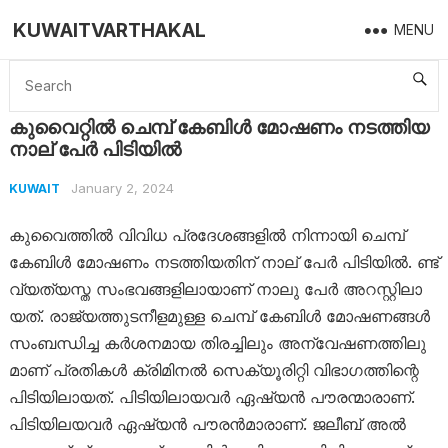
KUWAITVARTHAKAL
MENU
Home
Kuwait
കുവൈറ്റിൽ ചെമ്പ് കേബിൾ മോഷണം നടത്തിയ നാല് പേർ പിടിയിൽ
കുവൈറ്റിൽ ചെമ്പ് കേബിൾ മോഷണം നടത്തിയ
നാല് പേർ പിടിയിൽ
January 2, 2024
KUWAIT
കുവൈത്തില്‍ വിവിധ പ്രദേശങ്ങളിൽ നിന്നായി ചെമ്പ്
കേബിൾ മോഷണം നടത്തിയതിന് നാല് പേർ പിടിയിൽ. ​ണ്ട്
വ്യ​ത്യ​സ്ത സം​ഭ​വ​ങ്ങ​ളി​ലാ​യാണ് നാ​ലു പേ​ർ അ​റ​സ്റ്റി​ലാ​
യത്. രാ​ജ്യ​ത്തു​ട​നീ​ള​മു​ള്ള ചെ​മ്പ് കേ​ബി​ൾ മോ​ഷ​ണ​ങ്ങ​ൾ
സം​ബ​ന്ധി​ച്ച ക​ർ​ശ​ന​മാ​യ തി​ര​ച്ചി​ലും അ​ന്വേ​ഷ​ണ​ത്തി​ലു​
മാ​ണ് പ്ര​തി​ക​ൾ ക്രി​മി​ന​ൽ സെ​ക്യൂ​രി​റ്റി വി​ഭാ​ഗ​ത്തി​ന്റെ
പി​ടി​യി​ലാ​യ​ത്. പി​ടി​യി​ലാ​യ​വ​ർ ഏ​ഷ്യ​ൻ പൗ​ര​ന്മാ​രാ​ണ്.
പിടിയിലയവർ ഏഷ്യൻ പൗരൻമാരാണ്. ജലീബ് അൽ