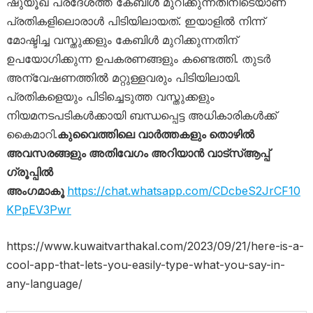
ഷുയൂഖ് പ്രദേശത്ത് കേബിൾ മുറിക്കുന്നതിനിടെയാണ്
പ്രതികളിലൊരാൾ പിടിയിലായത്. ഇയാളിൽ നിന്ന്
മോഷ്ടിച്ച വസ്തുക്കളും കേബിൾ മുറിക്കുന്നതിന്
ഉപയോഗിക്കുന്ന ഉപകരണങ്ങളും കണ്ടെത്തി. തുടർ
അന്വേഷണത്തിൽ മറ്റുള്ളവരും പിടിയിലായി.
പ്രതികളെയും പിടിച്ചെടുത്ത വസ്തുക്കളും
നിയമനടപടികൾക്കായി ബന്ധപ്പെട്ട അധികാരികൾക്ക്
കൈമാറി.
കുവൈത്തിലെ വാർത്തകളും തൊഴിൽ
അവസരങ്ങളും അതിവേഗം അറിയാൻ വാട്സ്ആപ്പ്
ഗ്രൂപ്പിൽ
അംഗമാകൂ
https://chat.whatsapp.com/CDcbeS2JrCF10
KPpEV3Pwr
https://www.kuwaitvarthakal.com/2023/09/21/here-is-a-
cool-app-that-lets-you-easily-type-what-you-say-in-
any-language/