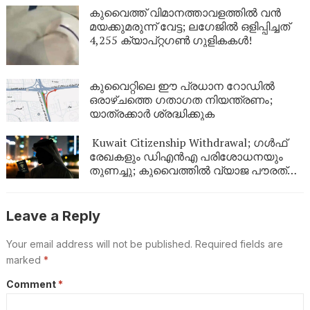
കുവൈത്ത് വിമാനത്താവളത്തിൽ വൻ
മയക്കുമരുന്ന് വേട്ട; ലഗേജിൽ ഒളിപ്പിച്ചത്
4,255 ക്യാപ്റ്റഗൺ ഗുളികകൾ!
കുവൈറ്റിലെ ഈ പ്രധാന റോഡിൽ
ഒരാഴ്ചത്തെ ഗതാഗത നിയന്ത്രണം;
യാത്രക്കാർ ശ്രദ്ധിക്കുക
Kuwait Citizenship Withdrawal; ഗൾഫ്
രേഖകളും ഡിഎൻഎ പരിശോധനയും
തുണച്ചു; കുവൈത്തിൽ വ്യാജ പൗരത്വം
നേടിയ 344 പേർ പുറത്ത്
Leave a Reply
Your email address will not be published.
Required fields are
marked
*
Comment
*