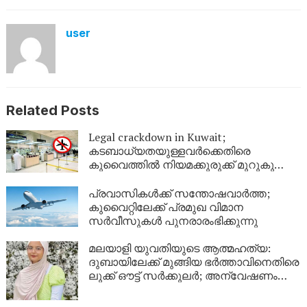
user
Related Posts
Legal crackdown in Kuwait;
കടബാധ്യതയുള്ളവർക്കെതിരെ
കുവൈത്തിൽ നിയമക്കുരുക്ക് മുറുകുന്നു;
ജൂണിൽ മാത്രം 4,357 പേർക്ക്
യാത്രാവിലക്ക്
പ്രവാസികൾക്ക് സന്തോഷവാർത്ത;
കുവൈറ്റിലേക്ക് പ്രമുഖ വിമാന
സർവീസുകൾ പുനരാരംഭിക്കുന്നു
മലയാളി യുവതിയുടെ ആത്മഹത്യ:
ദുബായിലേക്ക് മുങ്ങിയ ഭർത്താവിനെതിരെ
ലുക്ക് ഔട്ട് സർക്കുലർ; അന്വേഷണം
ശക്തമാക്കി പൊലീസ്