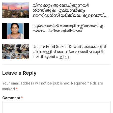
വിസ മാറ്റം ആലോചിക്കുന്നവർ
ശ്രദ്ധിക്കുക! എല്ലാവർക്കും
റെസിഡൻസി ലഭിക്കില്ല; കുവൈത്തിന്റെ
നിർണായക വിശദീകരണം
കുവൈത്തിൽ മലയാളി നഴ്സ് അന്തരിച്ചു;
മരണം ചികിത്സയിലിരിക്കെ
Unsafe Food Seized Kuwait; കുവൈറ്റിൽ
വീടിനുള്ളിൽ രഹസ്യ മിഠായി ഫാക്ടറി:
അധികൃതർ പൂട്ടിച്ചു
Leave a Reply
Your email address will not be published.
Required fields are
marked
*
Comment
*