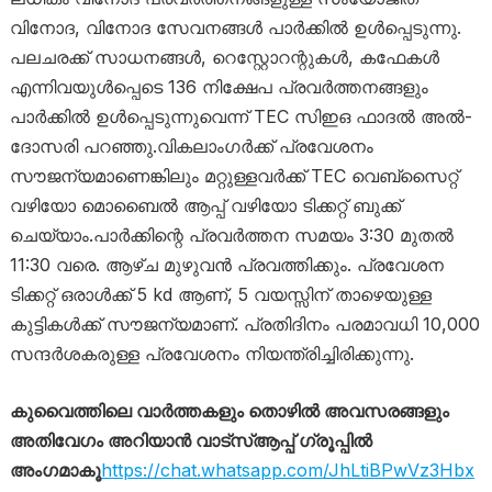
വിനോദ, വിനോദ സേവനങ്ങൾ പാർക്കിൽ ഉൾപ്പെടുന്നു.
പലചരക്ക് സാധനങ്ങൾ, റെസ്റ്റോറന്റുകൾ, കഫേകൾ
എന്നിവയുൾപ്പെടെ 136 നിക്ഷേപ പ്രവർത്തനങ്ങളും
പാർക്കിൽ ഉൾപ്പെടുന്നുവെന്ന് TEC സിഇഒ ഫാദൽ അൽ-
ദോസരി പറഞ്ഞു.വികലാംഗർക്ക് പ്രവേശനം
സൗജന്യമാണെങ്കിലും മറ്റുള്ളവർക്ക് TEC വെബ്സൈറ്റ്
വഴിയോ മൊബൈൽ ആപ്പ് വഴിയോ ടിക്കറ്റ് ബുക്ക്
ചെയ്യാം.പാർക്കിന്റെ പ്രവർത്തന സമയം 3:30 മുതൽ
11:30 വരെ. ആഴ്ച മുഴുവൻ പ്രവ‍ത്തിക്കും. പ്രവേശന
ടിക്കറ്റ് ഒരാൾക്ക് 5 kd ആണ്, 5 വയസ്സിന് താഴെയുള്ള
കുട്ടികൾക്ക് സൗജന്യമാണ്. പ്രതിദിനം പരമാവധി 10,000
സന്ദർശകരുള്ള പ്രവേശനം നിയന്ത്രിച്ചിരിക്കുന്നു.
കുവൈത്തിലെ വാർത്തകളും തൊഴിൽ അവസരങ്ങളും
അതിവേഗം അറിയാൻ വാട്സ്ആപ്പ് ഗ്രൂപ്പിൽ
അംഗമാകൂ
https://chat.whatsapp.com/JhLtiBPwVz3Hbx