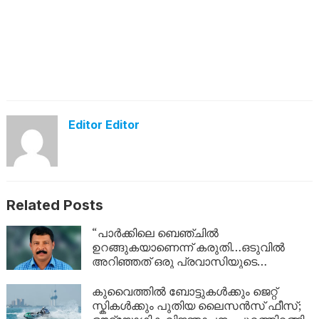
Editor Editor
Related Posts
“പാർക്കിലെ ബെഞ്ചിൽ
ഉറങ്ങുകയാണെന്ന് കരുതി…ഒടുവിൽ
അറിഞ്ഞത് ഒരു പ്രവാസിയുടെ
അവസാന യാത്ര; ഏഴ് വർഷം
യുഎഇയിലെ തെരുവിൽ; ‘വാപ്പയെ
കുവൈത്തിൽ ബോട്ടുകൾക്കും ജെറ്റ്
കാണണം’ എന്ന് കണ്ണീരോടെ മകൾ
സ്കികൾക്കും പുതിയ ലൈസൻസ് ഫീസ്;