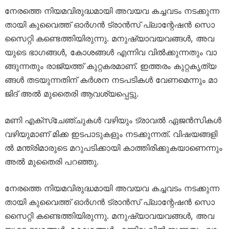
നേ​ര​ത്തെ നി​യ​മ​വി​രു​ദ്ധ​മാ​യി അ​വ​യ​വ ക​ച്ച​വ​ടം ന​ട​ക്കു​ന്ന​
താ​യി കു​വൈ​ത്ത് ഓ​ർ​ഗ​ൻ ട്രാ​ൻ​സ് പ്ലാ​ന്റേ​ഷ​ൻ സൊ​
സൈ​റ്റി ക​ണ്ടെ​ത്തി​യി​രു​ന്നു. മ​നു​ഷ്യാ​വ​യ​വ​ങ്ങ​ള്‍, അ​വ​
യു​ടെ ഭാ​ഗ​ങ്ങ​ള്‍, കോ​ശ​ങ്ങ​ള്‍ എ​ന്നി​വ വി​ല്‍ക്കു​ന്ന​തും വാ​
ങ്ങു​ന്ന​തും രാ​ജ്യ​ത്ത് കു​റ്റ​ക​ര​മാ​ണ്. ഇ​ത്ത​രം കു​റ്റ​കൃ​ത്യ​
ങ്ങ​ള്‍ ത​ട​യു​ന്ന​തി​ന് ക​ർ​ശ​ന ന​ട​പ​ടി​ക​ൾ വേ​ണ​മെ​ന്നും മാ​
ജി​ദ് അ​ൽ മു​തൈ​രി ആ​വ​ശ്യ​പ്പെ​ട്ടു.
മ​ണി എ​ക്‌​സ്‌​ചേ​ഞ്ചു​ക​ള്‍ വ​ഴി​യും ട്രാ​വ​ൽ ഏ​ജ​ൻ​സി​ക​ള്‍
വ​ഴി​യു​മാ​ണ്‌ മി​ക്ക ഇ​ട​പാ​ടു​ക​ളും ന​ട​ക്കു​ന്ന​ത്. വി​ഷ​യ​ങ്ങ​ളി​
ല്‍ മ​ന്ത്രി​മാ​രു​ടെ മ​റു​പ​ടി​ക്കാ​യി കാ​ത്തി​രി​ക്കു​ക​യാ​ണെ​ന്നും
അ​ൽ മു​തൈ​രി പ​റ​ഞ്ഞു.
നേ​ര​ത്തെ നി​യ​മ​വി​രു​ദ്ധ​മാ​യി അ​വ​യ​വ ക​ച്ച​വ​ടം ന​ട​ക്കു​ന്ന​
താ​യി കു​വൈ​ത്ത് ഓ​ർ​ഗ​ൻ ട്രാ​ൻ​സ് പ്ലാ​ന്റേ​ഷ​ൻ സൊ​
സൈ​റ്റി ക​ണ്ടെ​ത്തി​യി​രു​ന്നു. മ​നു​ഷ്യാ​വ​യ​വ​ങ്ങ​ള്‍, അ​വ​