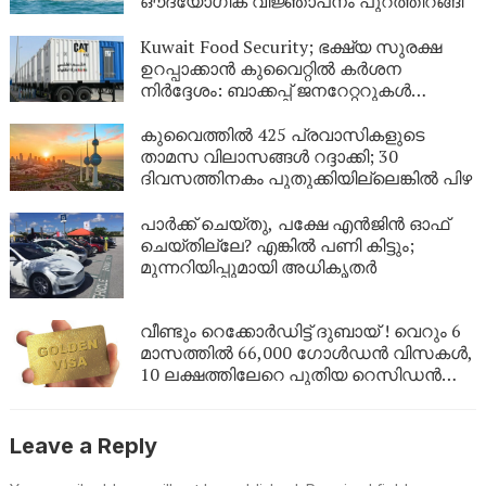
ഔദ്യോഗിക വിജ്ഞാപനം പുറത്തിറങ്ങി
Kuwait Food Security; ഭക്ഷ്യ സുരക്ഷ
ഉറപ്പാക്കാൻ കുവൈറ്റിൽ കർശന
നിർദ്ദേശം: ബാക്കപ്പ് ജനറേറ്ററുകൾ
നിർബന്ധമാക്കി
കുവൈത്തിൽ 425 പ്രവാസികളുടെ
താമസ വിലാസങ്ങൾ റദ്ദാക്കി; 30
ദിവസത്തിനകം പുതുക്കിയില്ലെങ്കിൽ പിഴ
പാർക്ക് ചെയ്തു, പക്ഷേ എൻജിൻ ഓഫ്
ചെയ്തില്ലേ? എങ്കിൽ പണി കിട്ടും;
മുന്നറിയിപ്പുമായി അധികൃതർ
വീണ്ടും റെക്കോർഡിട്ട് ദുബായ് ! വെറും 6
മാസത്തിൽ 66,000 ഗോൾഡൻ വിസകൾ,
10 ലക്ഷത്തിലേറെ പുതിയ റെസിഡൻസി
പെർമിറ്റുകൾ
Leave a Reply