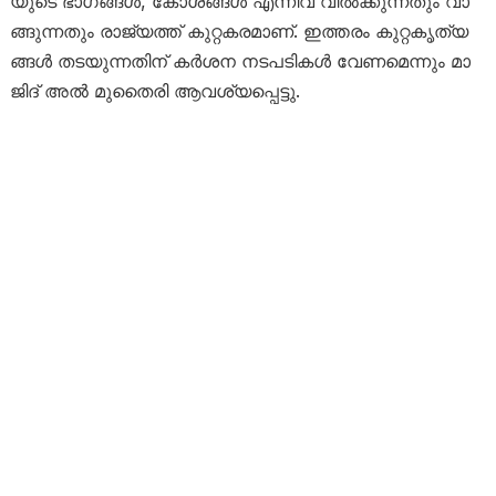
യു​ടെ ഭാ​ഗ​ങ്ങ​ള്‍, കോ​ശ​ങ്ങ​ള്‍ എ​ന്നി​വ വി​ല്‍ക്കു​ന്ന​തും വാ​
ങ്ങു​ന്ന​തും രാ​ജ്യ​ത്ത് കു​റ്റ​ക​ര​മാ​ണ്. ഇ​ത്ത​രം കു​റ്റ​കൃ​ത്യ​
ങ്ങ​ള്‍ ത​ട​യു​ന്ന​തി​ന് ക​ർ​ശ​ന ന​ട​പ​ടി​ക​ൾ വേ​ണ​മെ​ന്നും മാ​
ജി​ദ് അ​ൽ മു​തൈ​രി ആ​വ​ശ്യ​പ്പെ​ട്ടു.