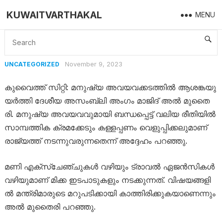
KUWAITVARTHAKAL
MENU
Home
Uncategorized
November 9, 2023
UNCATEGORIZED
കു​വൈ​ത്ത് സി​റ്റി: മ​നു​ഷ്യ അ​വ​യ​വ​ക്ക​ട​ത്തി​ൽ ആ​ശ​ങ്ക​യു​
യ​ർ​ത്തി ദേ​ശീ​യ അ​സം​ബ്ലി അം​ഗം മാ​ജി​ദ് അ​ൽ മു​തൈ​
രി. മ​നു​ഷ്യ അ​വ​യ​വ​വു​മാ​യി ബ​ന്ധ​പ്പെ​ട്ട് വ​ലി​യ രീ​തി​യി​ല്‍
സാ​മ്പ​ത്തി​ക ക്ര​മ​ക്കേ​ടും ക​ള്ള​പ്പ​ണം വെ​ളു​പ്പി​ക്ക​ലു​മാ​ണ്
രാ​ജ്യ​ത്ത് ന​ട​ന്നു​വ​രു​ന്ന​തെ​ന്ന് അ​ദ്ദേ​ഹം പ​റ​ഞ്ഞു.
മ​ണി എ​ക്‌​സ്‌​ചേ​ഞ്ചു​ക​ള്‍ വ​ഴി​യും ട്രാ​വ​ൽ ഏ​ജ​ൻ​സി​ക​ള്‍
വ​ഴി​യു​മാ​ണ്‌ മി​ക്ക ഇ​ട​പാ​ടു​ക​ളും ന​ട​ക്കു​ന്ന​ത്. വി​ഷ​യ​ങ്ങ​ളി​
ല്‍ മ​ന്ത്രി​മാ​രു​ടെ മ​റു​പ​ടി​ക്കാ​യി കാ​ത്തി​രി​ക്കു​ക​യാ​ണെ​ന്നും
അ​ൽ മു​തൈ​രി പ​റ​ഞ്ഞു.