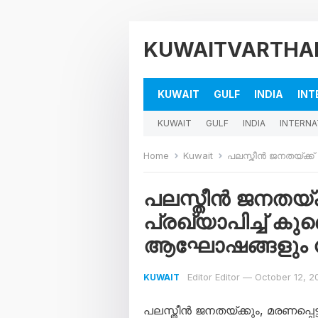
KUWAITVARTHA
KUWAIT
GULF
INDIA
INT
KUWAIT
GULF
INDIA
INTERNA
Home
Kuwait
പലസ്തീൻ ജനതയ്ക്ക് ഐക്യ
പലസ്തീൻ ജനതയ്
പ്രഖ്യാപിച്ച് കു
ആഘോഷങ്ങളും നി
Editor Editor
—
October 12, 2
KUWAIT
പലസ്തീൻ ജനതയ്ക്കും, മരണപ്പെട