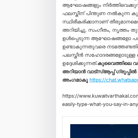
ആഘോഷങ്ങളും നിർത്തിവെക്കുന്ന
ഫലസ്തീന് പിന്തുണ നൽകുന്ന കുവൈറ്
സ്ഥിരീകരിക്കാനാണ് തീരുമാനമെ
അറിയിച്ചു. സംഗീതം, നൃത്ത
ഉൾപ്പെടുന്ന ആഘോഷങ്ങളോ പര
ഉണ്ടാകുന്നതുവരെ നടത്തേണ്ട
പലസ്തീൻ സഹോദരങ്ങളോടുള്ള ഐ
ഉദ്ദേശിക്കുന്നത്.
കുവൈത്തിലെ വ
അറിയാൻ വാട്സ്ആപ്പ് ഗ്രൂപ്പിൽ
അംഗമാകൂ
https://chat.whatsa
https://www.kuwaitvarthakal.co
easily-type-what-you-say-in-an