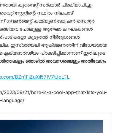
തായി കുവൈറ്റ് സർക്കാർ പ്രഖ്യാപിച്ചു.
റ് സ്റ്റേറ്റിന്റെ സ്ഥിരം നിലപാട്
ന്ന് ഗവൺമെന്റ് കമ്മ്യൂണിക്കേഷൻ സെന്റർ
ം തുടങ്ങിയവ പോലുള്ള ആഘോഷ ഘടകങ്ങൾ
ിപാടികളോ കൂടുതൽ നിർദ്ദേശങ്ങൾ
തില്ല. ഇസ്രായേലി ആക്രമണത്തിന് വിധേയരായ
ക്യദാർഢ്യം പ്രകടിപ്പിക്കാനാണ് ഇതിലൂടെ
ാർത്തകളും തൊഴിൽ അവസരങ്ങളും അതിവേഗം
pp.com/BZn1FjZuXil57lV7tJoLTL
m/2023/09/21/here-is-a-cool-app-that-lets-you-
y-language/