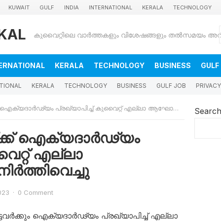
KUWAIT
GULF
INDIA
INTERNATIONAL
KERALA
TECHNOLOGY
KAL
ERNATIONAL
KERALA
TECHNOLOGY
BUSINESS
GULF
TIONAL
KERALA
TECHNOLOGY
BUSINESS
GULF JOB
PRIVACY
ദാർഢ്യം പ്രഖ്യാപിച്ച് കുവൈറ്റ് എല്ലാ ആഘോഷങ്ങളും നിർത്തിവെച്ചു
Searc
ക്ക് ഐക്യദാർഢ്യം
വൈറ്റ് എല്ലാ
ർത്തിവെച്ചു
023
·
0 Comment
്ടവർക്കും ഐക്യദാർഢ്യം പ്രഖ്യാപിച്ച് എല്ലാ