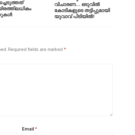
ച്ചെടുത്തത്
വിചാരണ… ഒടുവിൽ
രത്തിലധികം
കോടികളുടെ തട്ടിപ്പുമായി
റുകൾ
യുവാവ് പിടിയിൽ!
hed.
Required fields are marked
*
Email
*