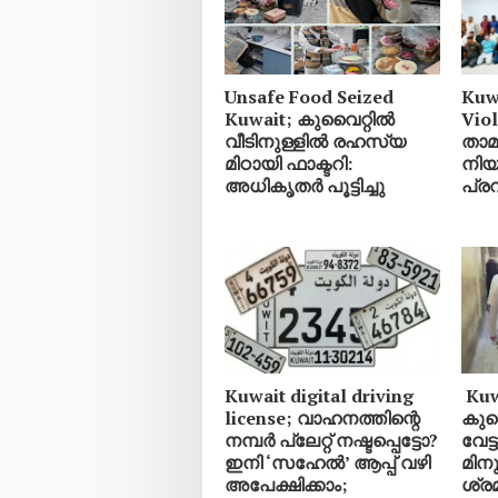
Unsafe Food Seized
Kuw
Kuwait; കുവൈറ്റിൽ
Vio
വീടിനുള്ളിൽ രഹസ്യ
താ
മിഠായി ഫാക്ടറി:
നിയ
അധികൃതർ പൂട്ടിച്ചു
പ്ര
Kuwait digital driving
Kuwa
license; വാഹനത്തിന്റെ
കുവ
നമ്പര്‍ പ്ലേറ്റ് നഷ്ടപ്പെട്ടോ?
വേട
ഇനി ‘സഹേൽ’ ആപ്പ് വഴി
മിനു
അപേക്ഷിക്കാം;
ശ്ര