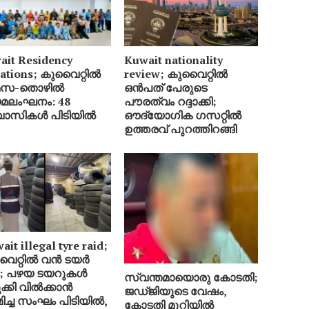
ait Residency
Kuwait nationality
lations; കുവൈറ്റിൽ
review; കുവൈറ്റിൽ
മസ-തൊഴിൽ
ഒൻപത് പേരുടെ
മലംഘനം: 48
പൗരത്വം റദ്ദാക്കി;
വാസികൾ പിടിയിൽ
ഔദ്യോഗിക ഗസറ്റിൽ
ഉത്തരവ് പുറത്തിറങ്ങി
it illegal tyre raid;
ൈറ്റിൽ വൻ ടയർ
്ട; പഴയ ടയറുകൾ
സ്വന്തമായൊരു കോടതി;
ക്കി വിൽക്കാൻ
ജഡ്ജിയുടെ വേഷം,
മിച്ച സംഘം പിടിയിൽ,
കോടതി മുറിയിൽ