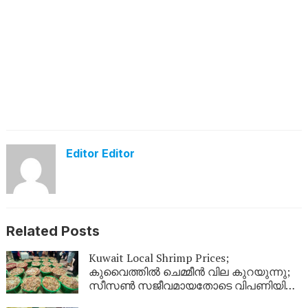
Editor Editor
Related Posts
Kuwait Local Shrimp Prices;
കുവൈത്തിൽ ചെമ്മീൻ വില കുറയുന്നു;
സീസൺ സജീവമായതോടെ വിപണിയിൽ
വൻ തിരക്ക്