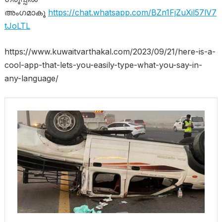
അംഗമാകൂ
https://chat.whatsapp.com/BZn1FjZuXil57lV7
tJoLTL
https://www.kuwaitvarthakal.com/2023/09/21/here-is-a-
cool-app-that-lets-you-easily-type-what-you-say-in-
any-language/