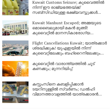
Kuwait Customs Seizure; കുവൈത്തിൽ
നിന്ന് ഈ രാജ്യത്തേയ്ക്ക്
സബ്സിഡിയുള്ള ഭക്ഷ്യവസ്തുക്കൾ
കടത്താനുള്ള ശ്രമം തടഞ്ഞു
Kuwait Manhunt Escaped; അമ്മയുടെ
മൊബൈലുമായി മകൻ മുങ്ങി!
കുവൈറ്റിൽ മാനസികാരോഗ്യ
കേന്ദ്രത്തിൽ നിന്ന് ചാടിപ്പോയ
യുവാവിനായി പോലീസ് തിരച്ചിൽ
Flight Cancellations Kuwait; യാത്രക്കാർ
ശ്രദ്ധിക്കുക! യുഎഇയിൽ നിന്ന്
കുവൈറ്റിലേക്കും ബഹ്‌റൈനിലേക്കും
വിമാനങ്ങൾ റദ്ദാക്കി; പുതിയ വിവരങ്ങൾ
ഇങ്ങനെ
കുവൈറ്റിൽ വാരാന്ത്യത്തിൽ ചൂട്
കണക്കും; മുന്നറിയിപ്പ്
കസ്റ്റംസിനെ കബളിപ്പിക്കാൻ
ടയറിനുള്ളിൽ സ്വർണം; ഡൽഹി
വിമാനത്താവളത്തിൽ യാത്രക്കാരൻ
പിടിയിൽ