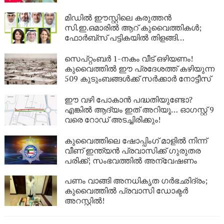
മിഡിൽ ഈസ്റ്റിലെ കരുത്തൻ
സി.ഇ.ഒമാരിൽ ആറ് കുവൈത്തികൾ;
ഫോർബ്സ് പട്ടികയിൽ തിളങ്ങി
കുവൈത്ത്!
സെപ്റ്റംബർ 1-നകം വീട് ഒഴിയണം!
കുവൈത്തിൽ ഈ പ്രദേശത്ത് കഴിയുന്ന
509 കുടുംബങ്ങൾക്ക് സർക്കാർ നോട്ടീസ്
ഈ വഴി പോകാൻ പദ്ധതിയുണ്ടോ?
എങ്കിൽ ആദ്യം ഇത് അറിയൂ… ഓഗസ്റ്റ് 9
വരെ റോഡ് അടച്ചിരിക്കും!
കുവൈത്തിലെ ഷോപ്പിംഗ് മാളിൽ നിന്ന്
വീണ് ഇന്ത്യൻ പ്രവാസിക്ക് ഗുരുതര
പരിക്ക്; സംഭവത്തിൽ അന്വേഷണം
പണം വാങ്ങി അനധികൃത ഗർഭഛിദ്രം;
കുവൈത്തിൽ പ്രവാസി ഡോക്ടർ
അറസ്റ്റിൽ!