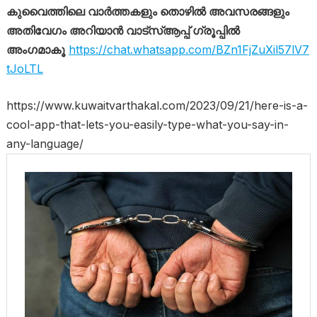
കുവൈത്തിലെ വാർത്തകളും തൊഴിൽ അവസരങ്ങളും
അതിവേഗം അറിയാൻ വാട്സ്ആപ്പ് ഗ്രൂപ്പിൽ
അംഗമാകൂ
https://chat.whatsapp.com/BZn1FjZuXil57lV7
tJoLTL
https://www.kuwaitvarthakal.com/2023/09/21/here-is-a-
cool-app-that-lets-you-easily-type-what-you-say-in-
any-language/