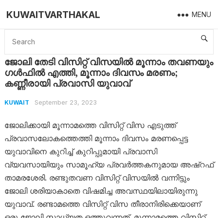
KUWAITVARTHAKAL
MENU
Home
Kuwait
ജോലി തേടി വിസിറ്റ് വിസയിൽ മൂന്നാം തവണയും ​ഗൾഫിൽ എത്തി, മൂന്നാം ദിവസം മരണം; കണ്ണീരായി പ്രവാസി യുവാവ്
ജോലി തേടി വിസിറ്റ് വിസയിൽ മൂന്നാം തവണയും
​ഗൾഫിൽ എത്തി, മൂന്നാം ദിവസം മരണം;
കണ്ണീരായി പ്രവാസി യുവാവ്
September 23, 2023
KUWAIT
ജോലിക്കായി മൂന്നാമത്തെ വിസിറ്റ് വിസ എടുത്ത്
പ്രവാസലോകത്തെത്തി മൂന്നാം ദിവസം മരണപ്പെട്ട
യുവാവിനെ കുറിച്ച് കുറിപ്പുമായി പ്രവാസി
വ്യവസായിയും സാമൂഹ്യ പ്രവർത്തകനുമായ അഷ്റഫ്
താമരശേരി. രണ്ടുതവണ വിസിറ്റ് വിസയിൽ വന്നിട്ടും
ജോലി ശരിയാകാതെ വിഷമിച്ച അവസ്ഥയിലായിരുന്നു
യുവാവ്. രണ്ടാമത്തെ വിസിറ്റ് വിസ തീരാനിരിക്കെയാണ്
ഒരു ജോലി സാധ്യത ഒത്തുവന്നത്. മൂന്നാമത്തെ വിസിറ്റ്