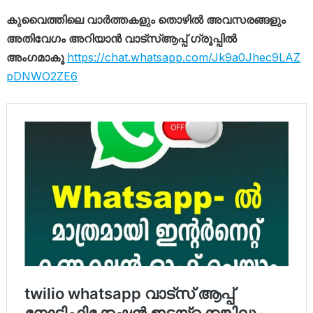
കുവൈത്തിലെ വാർത്തകളും തൊഴിൽ അവസരങ്ങളും
അതിവേഗം അറിയാൻ വാട്സ്ആപ്പ് ഗ്രൂപ്പിൽ
അംഗമാകൂ
https://chat.whatsapp.com/Jk9a0Jhec9LAZ
pDNWO2ZE6