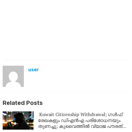
user
Related Posts
Kuwait Citizenship Withdrawal; ഗൾഫ്
രേഖകളും ഡിഎൻഎ പരിശോധനയും
തുണച്ചു; കുവൈത്തിൽ വ്യാജ പൗരത്വം