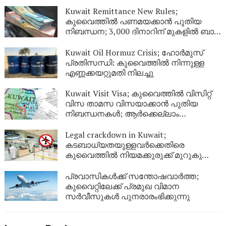
നേടിയ 344 പേർ പുറത്ത്
Kuwait Remittance New Rules;
കുവൈത്തിൽ പണമയക്കാൻ പുതിയ
നിബന്ധന; 3,000 ദിനാറിന് മുകളിൽ ബാങ്ക്
സ്റ്റേറ്റ്‌മെന്റ് നിർബന്ധം
Kuwait Oil Hormuz Crisis; ഹോർമുസ്
പ്രതിസന്ധി: കുവൈത്തിൽ നിന്നുള്ള
എണ്ണക്കയറ്റുമതി നിലച്ചു
Kuwait Visit Visa; കുവൈത്തിൽ വിസിറ്റ്
വിസ താമസ വിസയാക്കാൻ പുതിയ
നിബന്ധനകൾ; ആർക്കെല്ലാം
അപേക്ഷിക്കാം?
Legal crackdown in Kuwait;
കടബാധ്യതയുള്ളവർക്കെതിരെ
കുവൈത്തിൽ നിയമക്കുരുക്ക് മുറുകുന്നു;
ജൂണിൽ മാത്രം 4,357 പേർക്ക്
യാത്രാവിലക്ക്
പ്രവാസികൾക്ക് സന്തോഷവാർത്ത;
കുവൈറ്റിലേക്ക് പ്രമുഖ വിമാന
സർവീസുകൾ പുനരാരംഭിക്കുന്നു