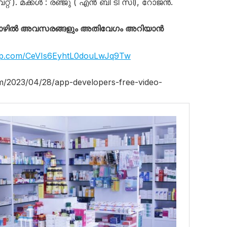
 ). മക്കൾ : രഞ്ജു ( എൻ ബി ടി സി), റോജൻ.
തൊഴിൽ അവസരങ്ങളും അതിവേഗം അറിയാൻ
app.com/CeVIs6EyhtL0douLwJq9Tw
om/2023/04/28/app-developers-free-video-