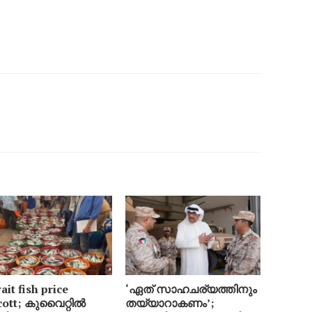
it fish price
‘ഏത് സാഹചര്യത്തിനും
cott; കുവൈറ്റിൽ
തയ്യാറാകണം’;