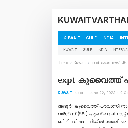
KUWAITVARTHA
KUWAIT
GULF
INDIA
INT
KUWAIT
GULF
INDIA
INTERNA
Home
Kuwait
expt കുവൈത്ത് പ്രവ
expt കുവൈത്ത് പ്
user
—
June 22, 2023
·
0 C
KUWAIT
അടൂർ: കുവൈത്ത് പ്രവാസി നാട്
വർഗീസ് (58 ) ആണ് expat നാട്ടി
ബി ടി സി കമ്പനിയിൽ ജോലി ചെയ്