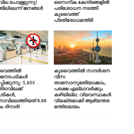
വില പൊള്ളുന്നു!
സൈനിക കേന്ദ്രങ്ങളിൽ
്ങില്ലെന്ന് ജനങ്ങൾ
പരിശോധന നടത്തി
കുവൈത്ത്
പ്രതിരോധമന്ത്രി
വൈത്തിൽ
കുവൈത്തിൽ സന്ദർശന
യമനടപടികൾ
വീസ
്പിക്കുന്നു; 5,855
താമസാനുമതിയാക്കാം,
്രാവിലക്ക്
പക്ഷെ എല്ലാവർക്കും
ടികൾ,
കഴിയില്ല; വ്യവസ്ഥകൾ
ാവിലെത്തിയത് 8.88
വ്യക്തമാക്കി ആഭ്യന്തര
ഷം ദിനാർ!
മന്ത്രാലയം