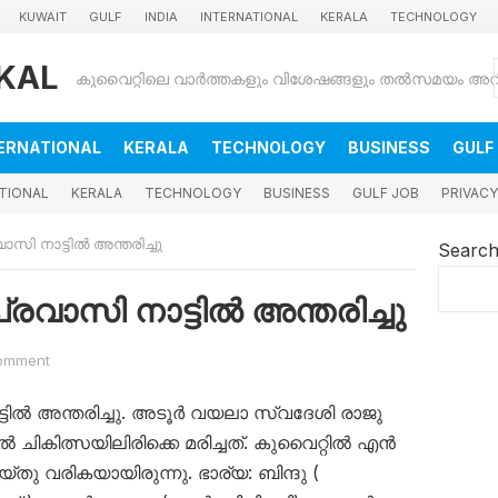
KUWAIT
GULF
INDIA
INTERNATIONAL
KERALA
TECHNOLOGY
KAL
ERNATIONAL
KERALA
TECHNOLOGY
BUSINESS
GULF
TIONAL
KERALA
TECHNOLOGY
BUSINESS
GULF JOB
PRIVACY
ാസി നാട്ടിൽ അന്തരിച്ചു
Searc
രവാസി നാട്ടിൽ അന്തരിച്ചു
omment
ടിൽ അന്തരിച്ചു. അടൂർ വയലാ സ്വദേശി രാജു
ൽ ചികിത്സയിലിരിക്കെ മരിച്ചത്. കുവൈറ്റിൽ എൻ
തു വരികയായിരുന്നു. ഭാര്യ: ബിന്ദു (