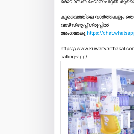
മൊവാസത് ഹോസ്പിറ്റൽ കുവൈറ്റ്
കുവൈത്തിലെ വാർത്തകളും 
വാട്സ്ആപ്പ് ഗ്രൂപ്പിൽ
അംഗമാകൂ
https://chat.whats
https://www.kuwaitvarthakal.c
calling-app/