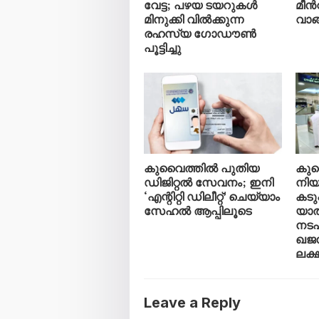
വേട്ട; പഴയ ടയറുകൾ
മീൻ
മിനുക്കി വിൽക്കുന്ന
വാങ
രഹസ്യ ഗോഡൗൺ
പൂട്ടിച്ചു
കുവൈത്തിൽ പുതിയ
കു
ഡിജിറ്റൽ സേവനം; ഇനി
നി
‘എന്റിറ്റി ഡിലീറ്റ്’ ചെയ്യാം
കടുപ
സേഹൽ ആപ്പിലൂടെ
യാത
നടപ
ഖജന
ലക്
Leave a Reply